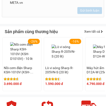
META.vn
Gửi bình luận
Sản phẩm cùng thương hiệu
Xem tất cả
-26%
-16%
Nồi cơm điện Sharp
Lò vi sóng Sharp R-
Máy hút ẩm 
KSH-1010V (KSH-
205VN-S (20 lít)
D12A-W (25
D1010V) - 10 lít
3.690.000 đ
1.590.000 đ
4.790.000 đ