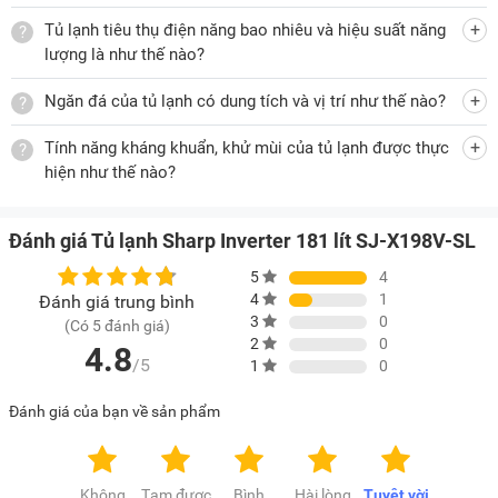
không còn ngửi thấy mùi hôi khó chịu, mang đến trải nghiệm
Tủ lạnh tiêu thụ điện năng bao nhiêu và hiệu suất năng
sử dụng thoải mái.
lượng là như thế nào?
Ngăn đá của tủ lạnh có dung tích và vị trí như thế nào?
Tiết kiệm điện năng với công nghệ J-Tech Inverter
Tính năng kháng khuẩn, khử mùi của tủ lạnh được thực
hiện như thế nào?
Công nghệ J-Tech Inverter là công nghệ tiết kiệm điện tiên
tiến được tích hợp trên nhiều model
tủ lạnh
hiện nay, trong
đó có cả tủ lạnh Sharp SJ-X198V-SL. Với công nghệ này, tủ
Đánh giá Tủ lạnh Sharp Inverter 181 lít SJ-X198V-SL
lạnh Sharp có thể thay đổi tới 36 cấp độ công suất làm lạnh
5
4
thay vì 7 cấp độ như dòng tủ lạnh Sharp thông thường (non-
4
1
Đánh giá trung bình
Inverter). Nhờ đó, tủ lạnh sẽ không phải tắt đi khởi động lại
3
0
(Có 5 đánh giá)
liên tục mà chỉ cần tăng tốc khi cần thiết. Điều này giúp thiết
2
0
4.8
/5
1
0
bị hoạt động êm ái hơn, bền hơn và tiết kiệm điện năng.
Đánh giá của bạn về sản phẩm
Theo công bố của hãng, sản phẩm có công suất tiêu thụ
điện là 249kWh/năm đạt hiệu suất năng lượng 2,47 nên bạn
Không
Tạm được
Bình
Hài lòng
Tuyệt vời