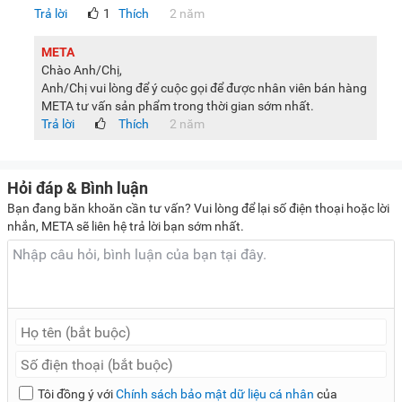
Trả lời
1
Thích
2 năm
được cắm điện để tủ ổn định khí gas và tránh tình trạng
sốc điện do cắm điện.
META
Hình ảnh sản phẩm chỉ có tính chất minh họa, chi tiết sản
Chào Anh/Chị,
Anh/Chị vui lòng để ý cuộc gọi để được nhân viên bán hàng
phẩm, màu sắc, thiết kế và thông số kỹ thuật có thể thay
META tư vấn sản phẩm trong thời gian sớm nhất.
đổi tùy theo sản phẩm thực tế mà không cần thông báo
Trả lời
Thích
2 năm
trước.
Hỏi đáp & Bình luận
Bạn đang băn khoăn cần tư vấn? Vui lòng để lại số điện thoại hoặc lời
nhắn, META sẽ liên hệ trả lời bạn sớm nhất.
Tôi đồng ý với
Chính sách bảo mật dữ liệu cá nhân
của