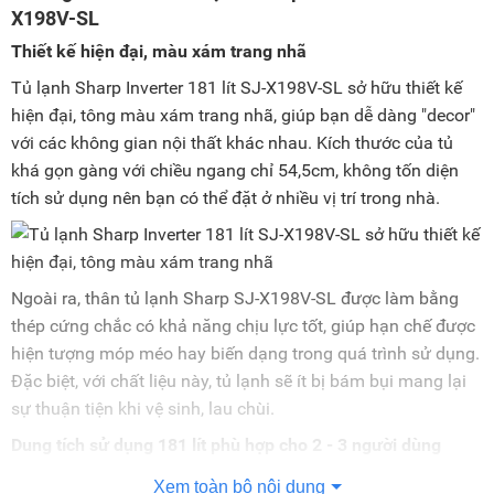
X198V-SL
Thiết kế hiện đại, màu xám trang nhã
Tủ lạnh Sharp Inverter 181 lít SJ-X198V-SL sở hữu thiết kế
hiện đại, tông màu xám trang nhã, giúp bạn dễ dàng "decor"
với các không gian nội thất khác nhau. Kích thước của tủ
khá gọn gàng với chiều ngang chỉ 54,5cm, không tốn diện
tích sử dụng nên bạn có thể đặt ở nhiều vị trí trong nhà.
Ngoài ra, thân tủ lạnh Sharp SJ-X198V-SL được làm bằng
thép cứng chắc có khả năng chịu lực tốt, giúp hạn chế được
hiện tượng móp méo hay biến dạng trong quá trình sử dụng.
Đặc biệt, với chất liệu này, tủ lạnh sẽ ít bị bám bụi mang lại
sự thuận tiện khi vệ sinh, lau chùi.
Dung tích sử dụng 181 lít phù hợp cho 2 - 3 người dùng
Tủ lạnh Sharp SJ-X198V-SL có dung tích tổng là 198 lít,
Xem toàn bộ nội dung