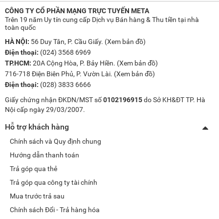
CÔNG TY CỔ PHẦN MẠNG TRỰC TUYẾN META
Trên 19 năm Uy tín cung cấp Dịch vụ Bán hàng & Thu tiền tại nhà
toàn quốc
HÀ NỘI:
56 Duy Tân, P. Cầu Giấy. (
Xem bản đồ
)
Điện thoại:
(024) 3568 6969
TP.HCM:
20A Cộng Hòa, P. Bảy Hiền. (
Xem bản đồ
)
716-718 Điện Biên Phủ, P. Vườn Lài. (
Xem bản đồ
)
Điện thoại:
(028) 3833 6666
Giấy chứng nhận ĐKDN/MST số
0102196915
do Sở KH&ĐT TP. Hà
Nội cấp ngày 29/03/2007.
Hỗ trợ khách hàng
Chính sách và Quy định chung
Hướng dẫn thanh toán
Trả góp qua thẻ
Trả góp qua công ty tài chính
Mua trước trả sau
Chính sách Đổi - Trả hàng hóa