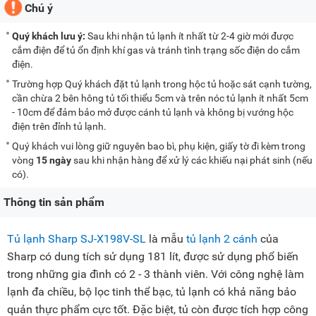
Chú ý
Quý khách lưu ý:
Sau khi nhận tủ lạnh ít nhất từ 2-4 giờ mới được
cắm điện để tủ ổn định khí gas và tránh tình trạng sốc điện do cắm
điện.
Trường hợp Quý khách đặt tủ lạnh trong hộc tủ hoặc sát cạnh tường,
cần chừa 2 bên hông tủ tối thiểu 5cm và trên nóc tủ lạnh ít nhất 5cm
- 10cm để đảm bảo mở được cánh tủ lạnh và không bị vướng hộc
điện trên đỉnh tủ lạnh.
Quý khách vui lòng giữ nguyên bao bì, phụ kiện, giấy tờ đi kèm trong
vòng
15 ngày
sau khi nhận hàng để xử lý các khiếu nại phát sinh (nếu
có).
Thông tin sản phẩm
Tủ lạnh Sharp SJ-X198V-SL
là mẫu
tủ lạnh 2 cánh
của
Sharp có dung tích sử dụng 181 lít, được sử dụng phổ biến
trong những gia đình có 2 - 3 thành viên. Với công nghệ làm
lạnh đa chiều, bộ lọc tinh thể bạc, tủ lạnh có khả năng bảo
quản thực phẩm cực tốt. Đặc biệt, tủ còn được tích hợp công