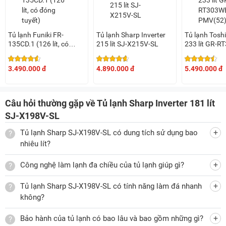
công nghệ làm lạnh đa chiều hiện đại. Đây là công nghệ làm
lạnh được tích hợp trên nhiều mẫu tủ lạnh hiện nay. Với công
nghệ này, tủ lạnh sẽ thổi các luồng khí lạnh ra từ nhiều vị trí
Tủ lạnh Funiki FR-
Tủ lạnh Sharp Inverter
Tủ lạnh Toshi
bên trong tủ, giúp ngăn tủ được làm lạnh đồng đều, nhanh
135CD.1 (126 lít, có
215 lít SJ-X215V-SL
233 lít GR-R
đóng tuyết)
PMV(52)
chóng. Điều này sẽ giúp thực phẩm ở mọi ngóc ngách đều
được làm lạnh một cách tối ưu, tươi ngon trong thời gian
3.490.000 đ
4.890.000 đ
5.490.000 đ
dài.
Câu hỏi thường gặp về Tủ lạnh Sharp Inverter 181 lít
SJ-X198V-SL
Trang bị bộ lọc phân tử bạc Ag+ khử mùi hiệu quả
Tủ lạnh Sharp SJ-X198V-SL có dung tích sử dụng bao
Ngoài công nghệ làm lạnh đa chiều, tủ lạnh Sharp 181 lít SJ-
nhiêu lít?
X198V-SL còn được tích hợp bộ lọc tinh thể bạc Ag+. Với
Công nghệ làm lạnh đa chiều của tủ lạnh giúp gì?
công nghệ này, bộ lọc sẽ tạo ra các phân tử bạc Ag+ để làm
vô hiệu hóa hoạt động của các vi khuẩn bên trong ngăn
Tủ lạnh Sharp SJ-X198V-SL có tính năng làm đá nhanh
chứa tủ lạnh, mang đến môi trường bảo quản tối ưu, luôn
không?
trong lành, sạch sẽ. Nhờ đó, thực phẩm có thể lưu trữ lâu dài
Bảo hành của tủ lạnh có bao lâu và bao gồm những gì?
hơn, tươi ngon hơn. Đặc biệt khi mở cửa tủ lạnh bạn sẽ