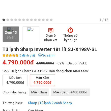
1
/ 13
Xem 13
Xem 6
Thông số
hình
nhận xét
kỹ thuật
Tủ lạnh Sharp Inverter 181 lít SJ-X198V-SL
So sánh
(5 đánh giá)
4.790.000đ
4.890.000đ
-02%
(Đã gồm VAT)
Có
2
Tủ lạnh Sharp SJ-X198V. Bạn đang chọn
Màu Xám
:
Màu Đen
Màu Xám
4.790.000đ
4.790.000đ
Chọn kho hàng:
Miền Nam
Miền Bắc:
+400.000đ
Thương hiệu:
Sharp
|
Tủ lạnh 2 cánh Sharp
Trạng thái:
Còn hàng