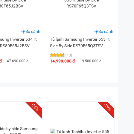
So sánh
So sánh
ung Inverter 634 lít
Tủ lạnh Samsung Inverter 655 lít
de RS80F65J2BSV
Side By Side RS70F65Q3TSV
(13)
đ
14.990.000 đ
47.690.000 đ
19.500.000 đ
-26%
-29%