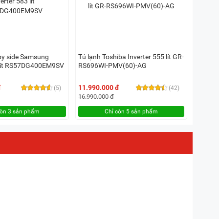
 by side Samsung
Tủ lạnh Toshiba Inverter 555 lít GR-
3 lít RS57DG400EM9SV
RS696WI-PMV(60)-AG
đ
11.990.000 đ
(5)
(42)
16.990.000 đ
còn 3 sản phẩm
Chỉ còn 5 sản phẩm