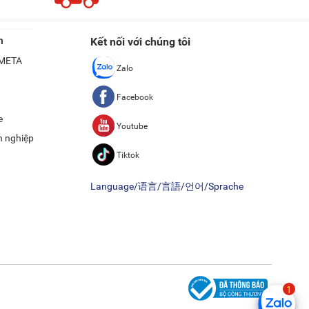
c công nghệ và tính năng được tích hợp. Nhưng nhìn chung, giá
n
Kết nối với chúng tôi
để bạn tham khảo:
ề META
Zalo
iện ích nổi bật
Giá bán
Facebook
iện thoại qua App
12.490.000 đồng
e
Youtube
h nghiệp
Tiktok
ng cửa tủ trên ứng dụng
15.990.000 đồng
Language/语言/言語/언어/Sprache
nh SmartThings
nh SmartThings
ng cửa tủ trên ứng dụng
35.000 đồng