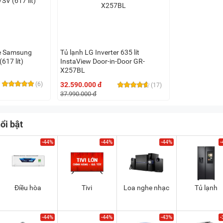
de Samsung
Tủ lạnh LG Inverter 635 lít
17 lít)
InstaView Door-in-Door GR-
X257BL
(6)
32.590.000 đ
(17)
37.990.000 đ
ổi bật
-44%
-44%
-44%
-
Điều hòa
Tivi
Loa nghe nhạc
Tủ lạnh
-44%
-44%
-43%
-