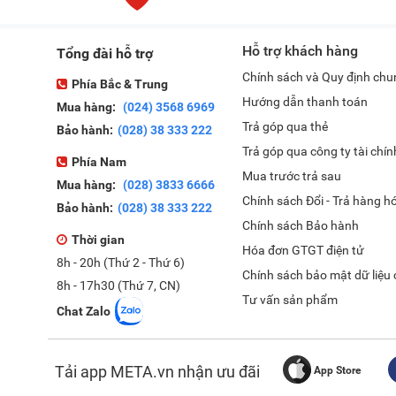
Giá tủ lạnh Side by
sản phẩm này thường
Hỗ trợ khách hàng
Tổng đài hỗ trợ
Dưới đây là bảng bá
Chính sách và Quy định chu
Phía Bắc & Trung
Mã sản 
Hướng dẫn thanh toán
Mua hàng:
(024) 3568 6969
Trả góp qua thẻ
Bảo hành:
(028) 38 333 222
Samsung RS57DG
Trả góp qua công ty tài chín
Phía Nam
Mua trước trả sau
Mua hàng:
(028) 3833 6666
Chính sách Đổi - Trả hàng h
Bảo hành:
(028) 38 333 222
Chính sách Bảo hành
Samsung RS70F6
Thời gian
Hóa đơn GTGT điện tử
8h - 20h (Thứ 2 - Thứ 6)
Chính sách bảo mật dữ liệu
8h - 17h30 (Thứ 7, CN)
Tư vấn sản phẩm
Chat Zalo
Tải app META.vn nhận ưu đãi
App Store
Samsung RS70F6