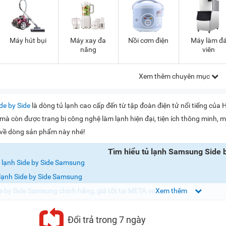
Máy hút bụi
Máy xay đa
Nồi cơm điện
Máy làm đ
năng
viên
Xem thêm chuyên mục
de by Side
là dòng tủ lạnh cao cấp đến từ tập đoàn điện tử nổi tiếng củ
n mà còn được trang bị công nghệ làm lạnh hiện đại, tiện ích thông minh
ơn về dòng sản phẩm này nhé!
Tìm hiểu tủ lạnh Samsung Side 
 lạnh Side by Side Samsung
lạnh Side by Side Samsung
e by Side Samsung chính hãng, giá tốt tại META.vn
ủ lạnh Side by Side Samsung
Đổi trả trong 7 ngày