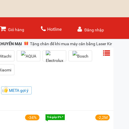
Hotline
Giỏ hàng
Đăng nhập
KHUYẾN MẠI
Tặng chân đế khi mua máy cân bằng Laser Kingblue
META gợi ý
-34%
-2,2M
Trả góp 0% *