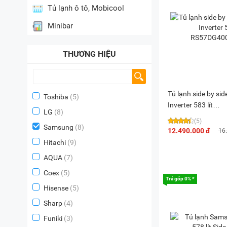
Tủ lạnh ô tô, Mobicool
Minibar
THƯƠNG HIỆU
Tủ lạnh side by si
Toshiba
(5)
Inverter 583 lít
LG
(8)
RS57DG400EM9S
(5)
Samsung
(8)
12.490.000 đ
16
Hitachi
(9)
AQUA
(7)
Coex
(5)
Trả góp 0% *
Hisense
(5)
Sharp
(4)
Funiki
(3)