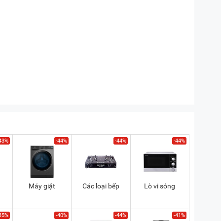
43%
-44%
-44%
-44%
Máy giặt
Các loại bếp
Lò vi sóng
35%
-40%
-44%
-41%