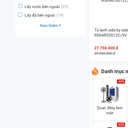
Lấy nước bên ngoài
(25)
Lấy đá bên ngoài
(19)
Xem thêm
Tủ lạnh side by si
RS64R53012C/SV (6
27.750.000 đ
29.990.000 đ
Danh mục n
-44%
Quạt, Máy làm
mát
-42%