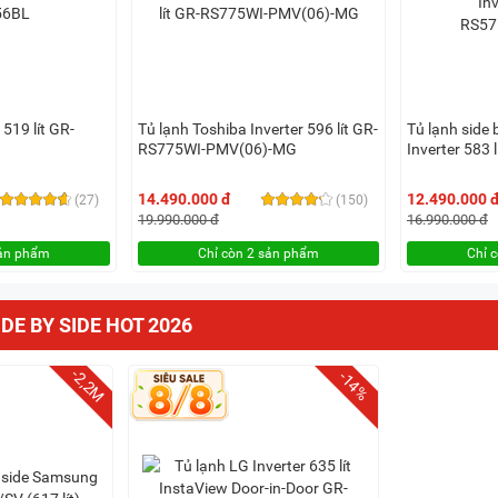
 519 lít GR-
Tủ lạnh Toshiba Inverter 596 lít GR-
Tủ lạnh side
RS775WI-PMV(06)-MG
Inverter 58
14.490.000 đ
12.490.000 
(27)
(150)
19.990.000 đ
16.990.000 đ
sản phẩm
Chỉ còn 2 sản phẩm
Chỉ 
DE BY SIDE HOT 2026
-2,2M
-14%