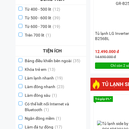
Từ 400 - 500 lít
(12)
Từ 500 - 600 lít
(39)
Từ 600 - 700 lít
(19)
Tủ lạnh LG Inverter
Trên 700 lít
(1)
B256BL
TIỆN ÍCH
12.490.000 đ
14.690.000 đ
Bảng điều khiển bên ngoài
(35)
Chỉ còn 2 
Khóa trẻ em
(13)
Làm lạnh nhanh
(19)
TỦ LẠNH SI
Làm đông nhanh
(23)
Làm đông sâu
(1)
Trả góp 0% *
Có thể kết nối Internet và
Bluetooth
(1)
Ngăn đông mềm
(1)
Làm đá tự động
(17)