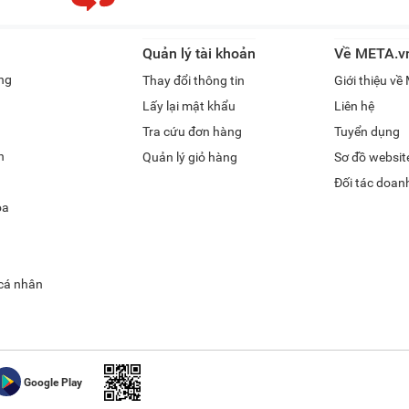
 Side của Samsung phụ thuộc vào nhiều yếu tố như dung tích, thiết kế, cá
 dao động từ 12,4 đến 35,9 triệu đồng.
Quản lý tài khoản
Về META.v
o giá một số model tủ lạnh Side by Side Samsung được bán tại META.vn 
ng
Thay đổi thông tin
Giới thiệu v
phẩm
Số cánh
Dung tích
T
Lấy lại mật khẩu
Liên hệ
Tra cứu đơn hàng
Tuyển dụng
Điều khiển bằng đ
400EM9SV
2
583 lít
h
Quản lý giỏ hàng
Sơ đồ websit
Kết nối wifi
Đối tác doan
Cảnh báo mở cửa
óa
Cảnh báo quên đó
5Q3FSV
2
655 lít
Khóa trẻ em
Quản lí thông mi
 cá nhân
Quản lí thông mi
Cảnh báo mở cửa
Cảnh báo quên đó
Google Play
Khóa trẻ em
5K2FSV
2
635 lít