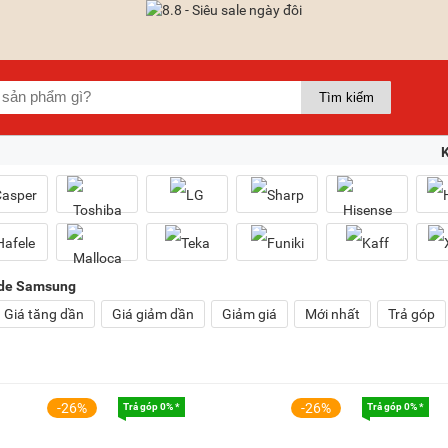
side Samsung
Giá tăng dần
Giá giảm dần
Giảm giá
Mới nhất
Trả góp
-26%
-26%
Trả góp 0% *
Trả góp 0% *