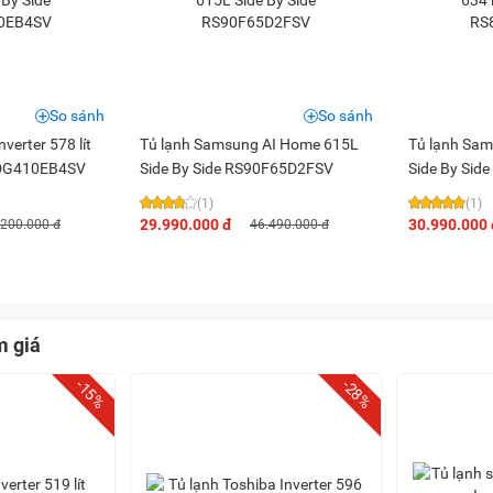
So sánh
So sánh
verter 578 lít
Tủ lạnh Samsung AI Home 615L
Tủ lạnh Sams
7DG410EB4SV
Side By Side RS90F65D2FSV
Side By Si
(1)
(1)
29.990.000 đ
30.990.000 
.200.000 đ
46.490.000 đ
m giá
-15%
-28%