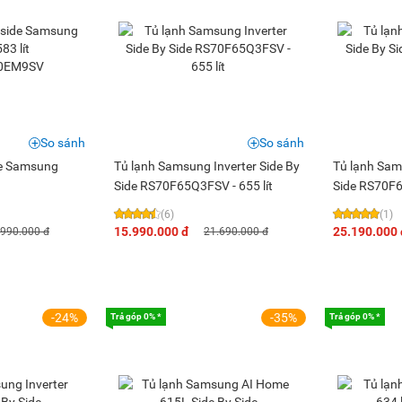
So sánh
So sánh
de Samsung
Tủ lạnh Samsung Inverter Side By
Tủ lạnh Sam
Side RS70F65Q3FSV - 655 lít
Side RS70F6
V
(6)
(1)
15.990.000 đ
25.190.000 
.990.000 đ
21.690.000 đ
-24%
-35%
Trả góp 0% *
Trả góp 0% *