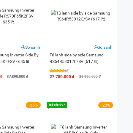
So sánh
So sánh
sung Inverter Side By
Tủ lạnh side by side Samsung
5K2FSV - 635 lít
RS64R53012C/SV (617 lít)
(6)
đ
27.750.000 đ
37.890.000 đ
29.990.000 đ
-35%
-23%
Trả góp 0% *