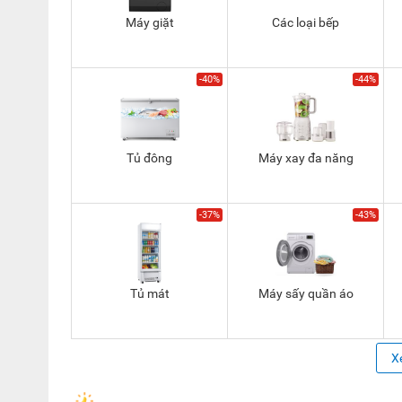
Máy giặt
Các loại bếp
-40%
-44%
Tủ đông
Máy xay đa năng
-37%
-43%
Tủ mát
Máy sấy quần áo
X