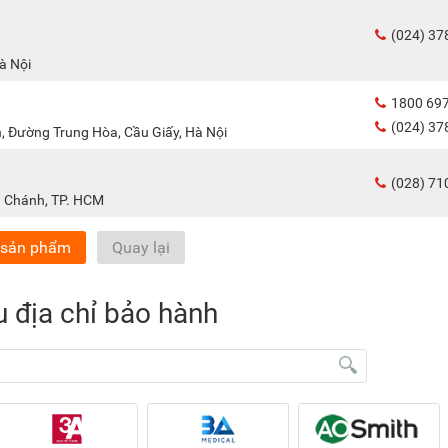
(024) 37
Hà Nội
1800 69
(024) 37
n, Đường Trung Hòa, Cầu Giấy, Hà Nội
(028) 71
h Chánh, TP. HCM
sản phẩm
Quay lại
u địa chỉ bảo hành