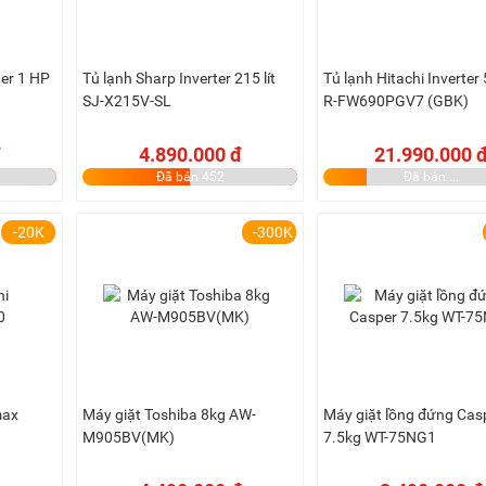
er 1 HP
Tủ lạnh Sharp Inverter 215 lít
Tủ lạnh Hitachi Inverter 
SJ-X215V-SL
R-FW690PGV7 (GBK)
4.890.000 đ
21.990.000 
Đã bán 452
Đã bán ...
-20K
-300K
max
Máy giặt Toshiba 8kg AW-
Máy giặt lồng đứng Cas
M905BV(MK)
7.5kg WT-75NG1