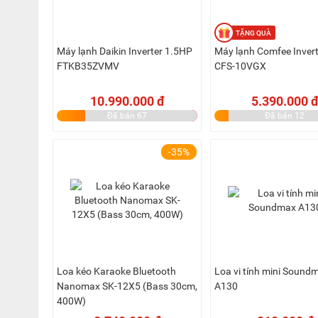
Máy lạnh Daikin Inverter 1.5HP
Máy lạnh Comfee Invert
FTKB35ZVMV
CFS-10VGX
10.990.000 đ
5.390.000 đ
Đã bán 67
Đã bán 12
-35%
Loa kéo Karaoke Bluetooth
Loa vi tính mini Sound
Nanomax SK-12X5 (Bass 30cm,
A130
400W)