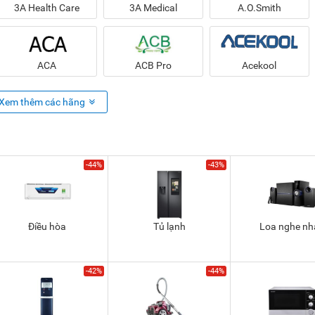
3A Health Care
3A Medical
A.O.Smith
ACA
ACB Pro
Acekool
Xem thêm các hãng
-44%
-43%
Điều hòa
Tủ lạnh
Loa nghe nh
-42%
-44%