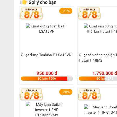
Gợi ý cho bạn
-21%
Quạt đứng Toshiba F-LSA10VN
Quạt sàn công nghiệp T
Hatari IT18M2
950.000 đ
1.790.000 đ
Đã bán 1506
Đã bán 275
-28%