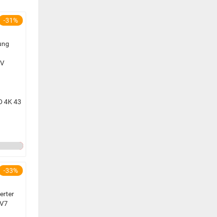
-31%
D 4K 43
-33%