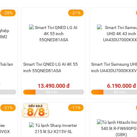
-28%
-21%
hái lan
Smart Tivi QNED LG AI 4K 55
Smart Tivi Samsung UH
inch 55QNED81ASA
inch UA43DU7000KXXV
13.490.000 đ
6.190.000 đ
Đã bán ...
Đã bán ...
-21%
-11%