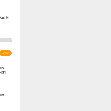
540 lít
đ
-26%
per