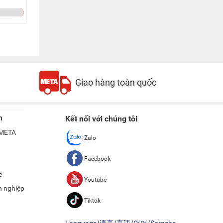
Giao hàng toàn quốc
n
Kết nối với chúng tôi
ề META
Zalo
Facebook
e
Youtube
h nghiệp
Tiktok
Language/语言/言語/언어/Sprache