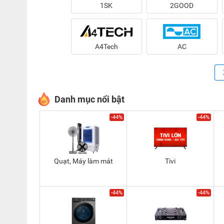
1SK
2GOOD
A4Tech
AC
Danh mục nổi bật
-44%
-44%
Quạt, Máy làm mát
Tivi
-44%
-44%