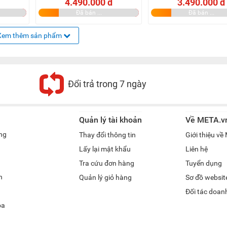
4.490.000 đ
3.490.000 đ
Đã bán ...
Đã bán ...
Xem thêm sản phẩm
Đổi trả trong 7 ngày
Quản lý tài khoản
Về META.v
ng
Thay đổi thông tin
Giới thiệu v
Lấy lại mật khẩu
Liên hệ
Tra cứu đơn hàng
Tuyển dụng
h
Quản lý giỏ hàng
Sơ đồ websit
Đối tác doan
óa