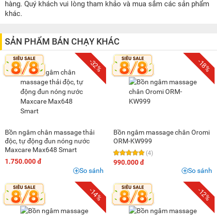
200K - 500K
(1)
hàng. Quý khách vui lòng tham khảo và mua sắm các sản phẩm
khác.
500K - 1 triệu
(5)
1 triệu - 1,5 triệu
(9)
SẢN PHẨM BÁN CHẠY KHÁC
1,5 triệu - 2 triệu
(3)
2 triệu - 3 triệu
(7)
-32%
-18%
Bồn ngâm chân massage thải
Bồn ngâm massage chân Oromi
độc, tự động đun nóng nước
ORM-KW999
Maxcare Max648 Smart
(4)
1.750.000 đ
990.000 đ
So sánh
So sánh
-14%
-12%