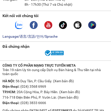
8h - 17h30 (Thứ 7 và Chủ nhật)
Kết nối với chúng tôi
Language/语言/言語/언어/Sprache
Đã chứng nhận
CÔNG TY CỔ PHẦN MẠNG TRỰC TUYẾN META
Trên 19 năm Uy tín cung cấp Dịch vụ Bán hàng & Thu tiền tại nhà
toàn quốc
HÀ NỘI:
56 Duy Tân, P. Cầu Giấy. (
Xem bản đồ
)
Điện thoại:
(024) 3568 6969
TP.HCM:
20A Cộng Hòa, P. Bảy Hiền. (
Xem bản đồ
)
716-718 Điện Biên Phủ, P. Vườn Lài. (
Xem bản đồ
)
Điện thoại:
(028) 3833 6666
Giấy chứng nhận ĐKDN/MST số
0102196915
do Sở KH&ĐT TP. Hà