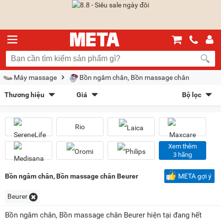
Máy massage
Bồn ngâm chân, Bồn massage chân
Thương hiệu
Giá
Bộ lọc
Oromi
(10)
SereneLife
(1)
Sắp xếp theo
Philips
(3)
Lumias
(1)
Rio
Bán chạy nhất
Giá tăng dần
Giá giảm dần
Giảm giá
Maxcare
(3)
Rio
(1)
Laica
(2)
Vispo
(2)
Mới nhất
Trả góp
META gợi ý
Xem thêm
3 hãng
Kalpen
(1)
Medisana
(1)
Kiểu hiển thị
Bồn ngâm chân, Bồn massage chân Beurer
META gợi ý
Dạng lưới
Danh sách
Beurer
Chọn khoảng giá
Bồn ngâm chân, Bồn massage chân Beurer hiện tại đang hết