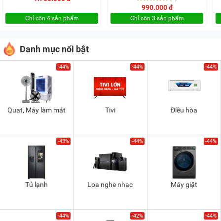
990.000 đ
Chỉ còn 4 sản phẩm
Chỉ còn 3 sản phẩm
Danh mục nổi bật
-44%
-44%
-44%
Quạt, Máy làm mát
Tivi
Điều hòa
-43%
-44%
-44%
Tủ lạnh
Loa nghe nhạc
Máy giặt
-44%
-42%
-44%