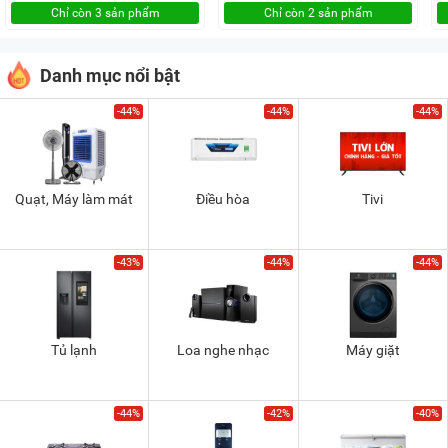
Chỉ còn 3 sản phẩm
Chỉ còn 2 sản phẩm
Danh mục nổi bật
-44%
-44%
-44%
Quạt, Máy làm mát
Điều hòa
Tivi
-43%
-44%
-44%
Tủ lạnh
Loa nghe nhạc
Máy giặt
-44%
-42%
-40%