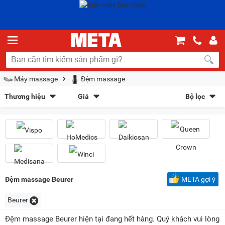
Máy massage
Đệm massage
Thương hiệu
Giá
Bộ lọc
Vispo
(3)
HoMedics
(10)
Sắp xếp theo
Daikiosan
(1)
Queen Crown
(1)
Bán chạy nhất
Giá tăng dần
Giá giảm dần
Giảm giá
Medisana
(1)
Winci
(1)
Mới nhất
Trả góp
META gợi ý
Kiểu hiển thị
Đệm massage Beurer
META gợi ý
Dạng lưới
Danh sách
Beurer
Chọn khoảng giá
Đệm massage Beurer hiện tại đang hết hàng. Quý khách vui lòng