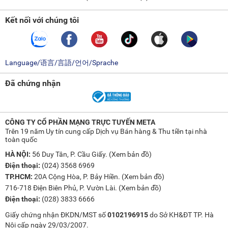
Kết nối với chúng tôi
Language/语言/言語/언어/Sprache
Đã chứng nhận
CÔNG TY CỔ PHẦN MẠNG TRỰC TUYẾN META
Trên 19 năm Uy tín cung cấp Dịch vụ Bán hàng & Thu tiền tại nhà
toàn quốc
HÀ NỘI:
56 Duy Tân, P. Cầu Giấy. (
Xem bản đồ
)
Điện thoại:
(024) 3568 6969
TP.HCM:
20A Cộng Hòa, P. Bảy Hiền. (
Xem bản đồ
)
716-718 Điện Biên Phủ, P. Vườn Lài. (
Xem bản đồ
)
Điện thoại:
(028) 3833 6666
Giấy chứng nhận ĐKDN/MST số
0102196915
do Sở KH&ĐT TP. Hà
Nội cấp ngày 29/03/2007.