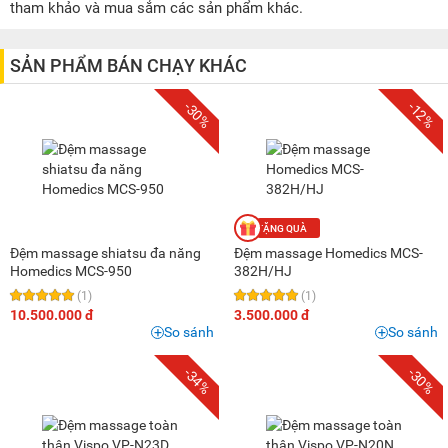
1 triệu - 1,5 triệu
(5)
tham khảo và mua sắm các sản phẩm khác.
1,5 triệu - 2 triệu
(1)
2 triệu - 3 triệu
(2)
SẢN PHẨM BÁN CHẠY KHÁC
3 triệu - 5 triệu
(3)
-30%
-12%
5 triệu - 8 triệu
(2)
8 triệu - 10 triệu
(1)
10 triệu - 15 triệu
(3)
Đệm massage shiatsu đa năng
Đệm massage Homedics MCS-
Homedics MCS-950
382H/HJ
(1)
(1)
10.500.000 đ
3.500.000 đ
So sánh
So sánh
-34%
-30%