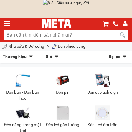
Nhà cửa & Đời sống
Đèn chiếu sáng
Thương hiệu
Giá
Bộ lọc
Sunhouse
(24)
Rạng Đông
(41)
Sắp xếp theo
Tiross
(12)
MotoM
(16)
Bán chạy nhất
Giá tăng dần
Giá giảm dần
Giảm giá
HyperWork
(2)
Nanoco
(5)
Swiss+Tech
(6)
Gentos
(15)
Mới nhất
Trả góp
META gợi ý
Đèn bàn - Đèn bàn
Đèn pin
Đèn sạc tích điện
LiOA
(14)
Bosch
(9)
học
Kiểu hiển thị
Dạng lưới
Danh sách
Chọn khoảng giá
Đèn năng lượng mặt
Đèn led gắn tường
Đèn Led âm trần
trời