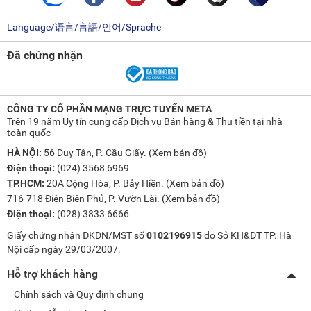
Language/语言/言語/언어/Sprache
Đã chứng nhận
CÔNG TY CỔ PHẦN MẠNG TRỰC TUYẾN META
Trên 19 năm Uy tín cung cấp Dịch vụ Bán hàng & Thu tiền tại nhà
toàn quốc
HÀ NỘI:
56 Duy Tân, P. Cầu Giấy. (
Xem bản đồ
)
Điện thoại:
(024) 3568 6969
TP.HCM:
20A Cộng Hòa, P. Bảy Hiền. (
Xem bản đồ
)
716-718 Điện Biên Phủ, P. Vườn Lài. (
Xem bản đồ
)
Điện thoại:
(028) 3833 6666
Giấy chứng nhận ĐKDN/MST số
0102196915
do Sở KH&ĐT TP. Hà
Nội cấp ngày 29/03/2007.
Hỗ trợ khách hàng
Chính sách và Quy định chung