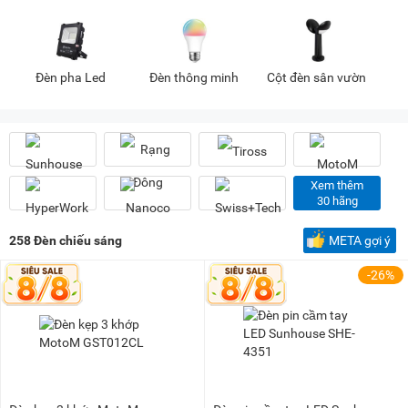
Dưới 100K
(4)
100K - 200K
(23)
200K - 500K
(52)
Đèn pha Led
Đèn thông minh
Cột đèn sân vườn
500K - 1 triệu
(67)
1 triệu - 1,5 triệu
(37)
1,5 triệu - 2 triệu
(21)
2 triệu - 3 triệu
(29)
Xem thêm
3 triệu - 5 triệu
(17)
30 hãng
5 triệu - 8 triệu
(6)
258
Đèn chiếu sáng
META gợi ý
8 triệu - 10 triệu
(2)
-26%