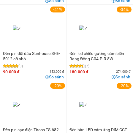
So sánh
So sánh
-41%
-34%
Đèn pin đội đầu Sunhouse SHE-
Đèn led chiếu gương cảm biến
5012 cỡ nhỏ
Rạng Đông G04.PIR 8W
(3)
(7)
90.000 đ
180.000 đ
153.000 đ
274.000 đ
So sánh
So sánh
-29%
-20%
Đèn pin sạc điện Tiross TS-682
Đèn bàn LED cảm ứng DIM CCT