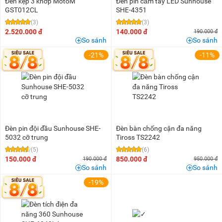
Đèn kẹp 3 khớp MotoM
Đèn pin cầm tay LED Sunhouse
GST012CL
SHE-4351
(3)
(3)
2.520.000 đ
140.000 đ
190.000 đ
So sánh
So sánh
-21%
-11%
Đèn pin đội đầu Sunhouse SHE-
Đèn bàn chống cận đa năng
5032 cỡ trung
Tiross TS2242
(5)
(6)
150.000 đ
850.000 đ
190.000 đ
950.000 đ
So sánh
So sánh
-19%