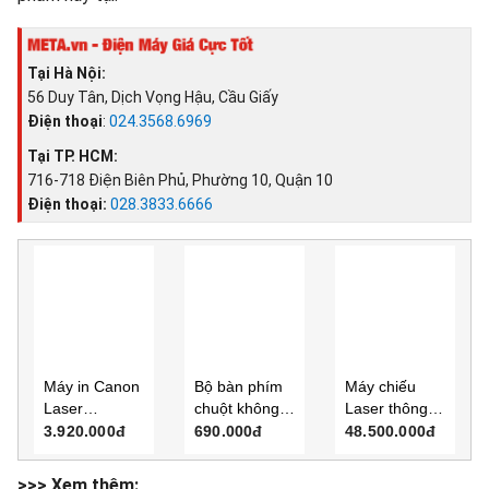
Tại Hà Nội:
56 Duy Tân, Dịch Vọng Hậu, Cầu Giấy
Điện thoại
:
024.3568.6969
Tại TP. HCM:
716-718 Điện Biên Phủ, Phường 10, Quận 10
Điện thoại:
028.3833.6666
Máy in Canon
Bộ bàn phím
Máy chiếu
Laser
chuột không
Laser thông
LBP6030w
dây Logitech
minh
3.920.000đ
690.000đ
48.500.000đ
(khổ A4, có
MK345
ViewSonic
kết nối wifi)
LX720-4K
>>> Xem thêm: