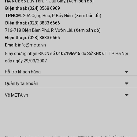
HÀ NỘI:
56 Duy Tân, P. Cầu Giấy. (
Xem bản đồ
)
Điện thoại:
(024) 3568 6969
TP.HCM:
20A Cộng Hòa, P. Bảy Hiền. (
Xem bản đồ
)
Điện thoại:
(028) 3833 6666
716-718 Điện Biên Phủ, P. Vườn Lài. (
Xem bản đồ
)
Điện thoại:
(028) 3833 6666
Email:
info@meta.vn
Giấy chứng nhận ĐKDN số
0102196915
do Sở KH&ĐT TP. Hà Nội
cấp ngày 29/03/2007.
Hỗ trợ khách hàng
Chính sách và Quy định chung
Quản lý tài khoản
Chính sách Đổi - Trả hàng hóa
Thay đổi thông tin
Về META.vn
Chính sách Bảo hành
Lấy lại mật khẩu
Giới thiệu về META
Hóa đơn GTGT điện tử
Lịch sử mua hàng
Liên hệ hợp tác
Bảo mật dữ liệu cá nhân
Quản lý giỏ hàng
Tuyển dụng
Tư vấn sản phẩm
Sơ đồ website