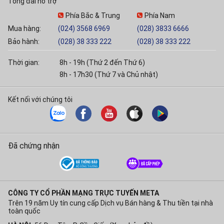
Tổng đài hỗ trợ
Phía Bắc & Trung
Phía Nam
Mua hàng:
(024) 3568 6969
(028) 3833 6666
Bảo hành:
(028) 38 333 222
(028) 38 333 222
Thời gian:
8h - 19h (Thứ 2 đến Thứ 6)
8h - 17h30 (Thứ 7 và Chủ nhật)
Kết nối với chúng tôi
Đã chứng nhận
CÔNG TY CỔ PHẦN MẠNG TRỰC TUYẾN META
Trên 19 năm Uy tín cung cấp Dịch vụ Bán hàng & Thu tiền tại nhà
toàn quốc