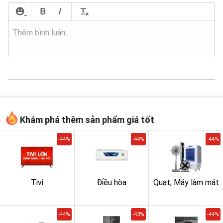
Khám phá thêm sản phẩm giá tốt
-44%
-44%
-44%
Tivi
Điều hòa
Quạt, Máy làm mát
-44%
-43%
-44%