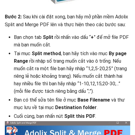
Bước 2:
Sau khi cài đặt xong, bạn hãy mở phần mềm Adolix
Split and Merge PDF lên và thực hiện theo các bước sau:
Bạn chọn tab
Split
rồi nhấn vào dấu “
+
” để mở file PDF
mà bạn muốn cắt.
Tại mục
Split method
, bạn hãy tích vào mục
By page
Range
rồi nhập số trang muốn cắt vào ô trống. Nếu
muốn cắt ra một file bạn hãy nhập “1,2,5-20,25” (trang
riêng lẻ hoặc khoảng trang). Nếu muốn cắt thành hai
hay nhiều file thì bạn hãy nhập “1-10,12,15;20-30;...”
(mỗi file được tách riêng bằng dấu “;”).
Bạn có thể sửa tên file ở mục
Base Filename
và thư
mục lưu về tại mục
Destination folder
.
Cuối cùng, bạn nhấn nút
Split this PDF
.