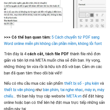
>>> Có thể bạn quan tâm:
5 Cách chuyển từ PDF sang
Word online miễn phí không cần phần mềm, không lỗi font
Trên đây là 4
cách cắt, tách file PDF
thành file nhỏ đơn
giản và tiện lợi mà META muốn chia sẻ đến bạn. Hy vọng,
những thông tin vừa rồi là hữu ích đối với bạn. Cảm ơn các
bạn đã quan tâm theo dõi bài viết!
Nếu có nhu cầu mua các sản phẩm
thiết bị số - phụ kiện
và
thiết bị văn phòng
như
bàn phím
,
tai nghe nhạc
,
máy in
,
máy
chiếu
… thì bạn hãy truy cập website
META.vn
để đặt hàng
online hoặc bạn có thể liên hệ đặt mua trực tiếp những sản
phẩm này tại: