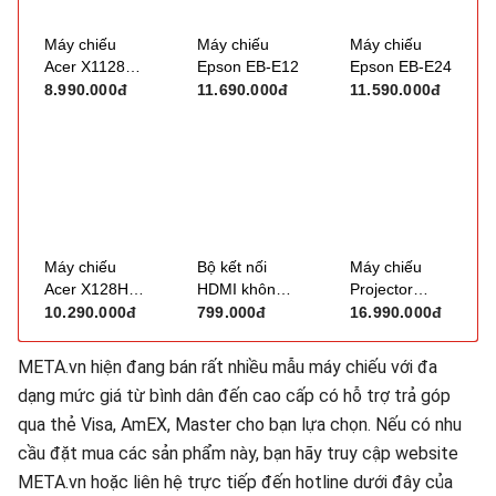
Máy chiếu
Máy chiếu
Máy chiếu
Acer X1128H
Epson EB-E12
Epson EB-E24
(DLP / 4.800
8.990.000đ
11.690.000đ
11.590.000đ
Ansi Lumens /
SVGA)
Máy chiếu
Bộ kết nối
Máy chiếu
Acer X128HP
HDMI không
Projector
(4000 ANSI
dây Jasoz T-
Epson EB-972
10.290.000đ
799.000đ
16.990.000đ
Lumens)
G166
(Thay thế
2042 và 970)
META.vn hiện đang bán rất nhiều mẫu máy chiếu với đa
dạng mức giá từ bình dân đến cao cấp có hỗ trợ trả góp
qua thẻ Visa, AmEX, Master cho bạn lựa chọn. Nếu có nhu
cầu đặt mua các sản phẩm này, bạn hãy truy cập website
META.vn hoặc liên hệ trực tiếp đến hotline dưới đây của