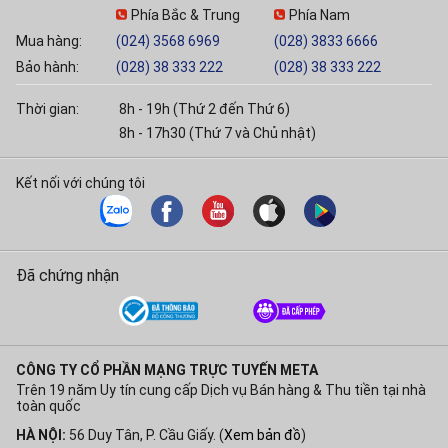
Phía Bắc & Trung
Phía Nam
Mua hàng:
(024) 3568 6969
(028) 3833 6666
Bảo hành:
(028) 38 333 222
(028) 38 333 222
Thời gian:
8h - 19h (Thứ 2 đến Thứ 6)
8h - 17h30 (Thứ 7 và Chủ nhật)
Kết nối với chúng tôi
Đã chứng nhận
CÔNG TY CỔ PHẦN MẠNG TRỰC TUYẾN META
Trên 19 năm Uy tín cung cấp Dịch vụ Bán hàng & Thu tiền tại nhà
toàn quốc
HÀ NỘI:
56 Duy Tân, P. Cầu Giấy. (
Xem bản đồ
)