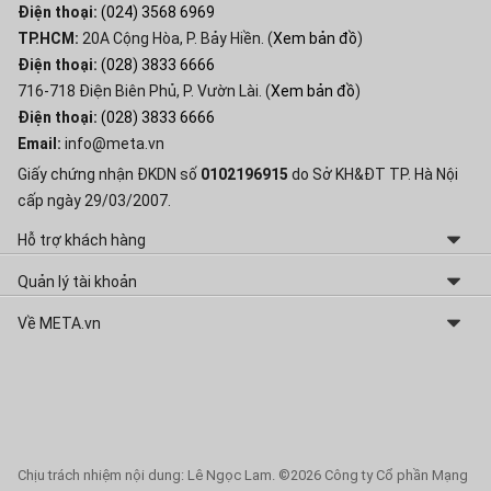
Điện thoại:
(024) 3568 6969
TP.HCM:
20A Cộng Hòa, P. Bảy Hiền. (
Xem bản đồ
)
Điện thoại:
(028) 3833 6666
716-718 Điện Biên Phủ, P. Vườn Lài. (
Xem bản đồ
)
Điện thoại:
(028) 3833 6666
Email:
info@meta.vn
Giấy chứng nhận ĐKDN số
0102196915
do Sở KH&ĐT TP. Hà Nội
cấp ngày 29/03/2007.
Hỗ trợ khách hàng
Chính sách và Quy định chung
Quản lý tài khoản
Chính sách Đổi - Trả hàng hóa
Thay đổi thông tin
Về META.vn
Chính sách Bảo hành
Lấy lại mật khẩu
Giới thiệu về META
Hóa đơn GTGT điện tử
Lịch sử mua hàng
Liên hệ hợp tác
Bảo mật dữ liệu cá nhân
Quản lý giỏ hàng
Tuyển dụng
Tư vấn sản phẩm
Sơ đồ website
Chịu trách nhiệm nội dung: Lê Ngọc Lam.
©2026 Công ty Cổ phần Mạng