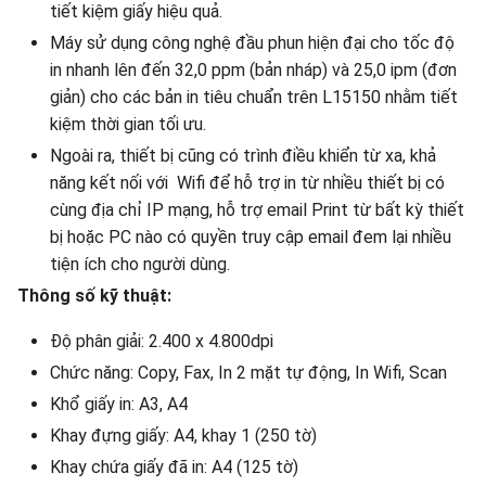
tiết kiệm giấy hiệu quả.
Máy sử dụng công nghệ đầu phun hiện đại cho tốc độ
in nhanh lên đến 32,0 ppm (bản nháp) và 25,0 ipm (đơn
giản) cho các bản in tiêu chuẩn trên L15150 nhằm tiết
kiệm thời gian tối ưu.
Ngoài ra, thiết bị cũng có trình điều khiển từ xa, khả
năng kết nối với Wifi để hỗ trợ in từ nhiều thiết bị có
cùng địa chỉ IP mạng, hỗ trợ email Print từ bất kỳ thiết
bị hoặc PC nào có quyền truy cập email đem lại nhiều
tiện ích cho người dùng.
Thông số kỹ thuật:
Độ phân giải: 2.400 x 4.800dpi
Chức năng: Copy, Fax, In 2 mặt tự động, In Wifi, Scan
Khổ giấy in: A3, A4
Khay đựng giấy: A4, khay 1
(250 tờ)
Khay chứa giấy đã in: A4
(125 tờ)