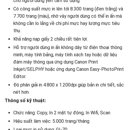
cho người dùng yên tâm sử dụng.
Có công suất mực in lên tới 8.300 trang (đen trắng) và
7.700 trang (màu), nhờ vậy người dùng có thể in ấn mà
không cần lo lắng về chi phí mực hay lượng mực tiêu
thụ.
Khả năng nạp giấy 2 chiều rất tiện lợi.
Hỗ trợ người dùng in ấn không dây từ điện thoại thông
minh, máy tính bảng, máy tính xách tay hoặc dữ liệu
đám mây thông qua ứng dụng Canon Print
Inkjet/SELPHY hoặc ứng dụng Canon Easy-PhotoPrint
Editor.
Độ phân giải in 4.800 x 1.200dpi giúp bản in chi tiết, sắc
nét hơn.
Thông số kỹ thuật:
Chức năng: Copy, In 2 mặt tự động, In Wifi, Scan
Hiệu suất làm việc: 5.000 trang/tháng
Loại mực in sử dụng: GI-70