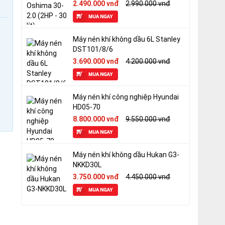
2.490.000 vnđ
2.990.000 vnđ
Máy nén khí không dầu 6L Stanley
DST101/8/6
3.690.000 vnđ
4.200.000 vnđ
Máy nén khí công nghiệp Hyundai
HD05-70
8.800.000 vnđ
9.550.000 vnđ
Máy nén khí không dầu Hukan G3-
NKKD30L
3.750.000 vnđ
4.450.000 vnđ