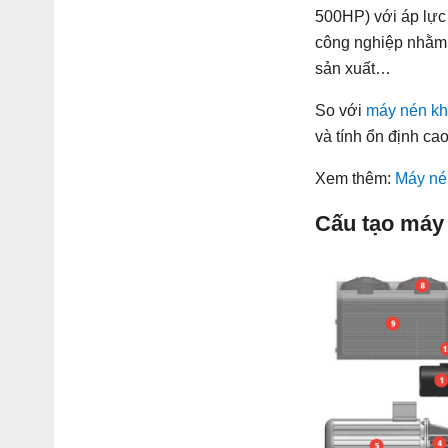
500HP) với áp lực
công nghiệp nhằm 
sản xuất…
So với
máy nén khí
và tính ổn định cao
Xem thêm:
Máy nén
Cấu tạo máy 