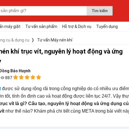
ấn máy giặt
Tư vấn sản phẩm
Hỗ trợ & Dịch vụ
Tuyển dụng
ng cụ & dụng cụ
Tư vấn Máy nén khí
én khí trục vít, nguyên lý hoạt động và ứng
y
Đồng Bảo Huynh
2
887
t
được sử dụng rộng rãi trong công nghiệp do có nhiều ưu điể
ền tốt, tính ổn định cao và hoạt động được liên tục 24/7. Vậy th
rục vít là gì?
Cấu tạo, nguyên lý hoạt động và ứng dụng củ
vít
như thế nào? Khám phá chi tiết cùng META trong bài viết nà