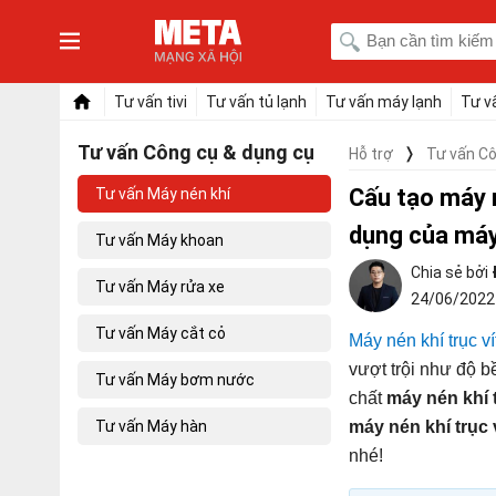
Tư vấn tivi
Tư vấn tủ lạnh
Tư vấn máy lạnh
Tư v
Tư vấn Công cụ & dụng cụ
Hỗ trợ
Tư vấn Cô
Cấu tạo máy n
Tư vấn Máy nén khí
dụng của má
Tư vấn Máy khoan
Tư vấn Máy rửa xe
24/06/202
Tư vấn Máy cắt cỏ
Máy nén khí trục ví
vượt trội như độ b
Tư vấn Máy bơm nước
chất
máy nén khí t
Tư vấn Máy hàn
máy nén khí trục 
nhé!