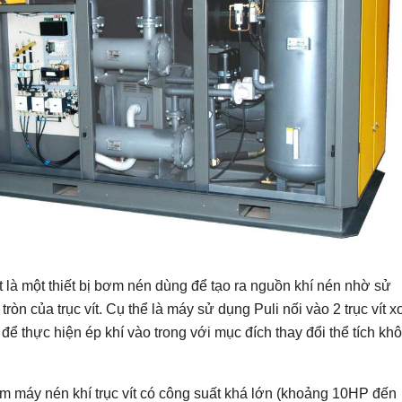
ít là một thiết bị bơm nén dùng để tạo ra nguồn khí nén nhờ sử
òn của trục vít. Cụ thể là máy sử dụng Puli nối vào 2 trục vít x
ể thực hiện ép khí vào trong với mục đích thay đổi thể tích kh
m máy nén khí trục vít có công suất khá lớn (khoảng 10HP đến