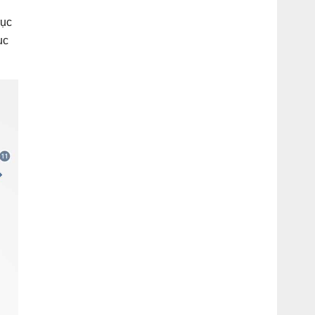
rục
ục