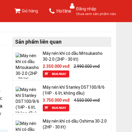
Đăng nhập
Hotline
Giỏ hàng
Chưa xem sản phẩm nào
Sản phẩm liên quan
Máy nén khí có dầu Mitsukaisho
30-2.0 (2HP - 30 lít)
2.350.000 vnđ
2.990.000 vnđ
Máy nén khí Stanley DST100/8/6
m
(1HP - 6 lít, không dầu)
ực
3.750.000 vnđ
4.550.000 vnđ
a
y
Máy nén khí có dầu Oshima 30-2.0
(2HP - 30 lít)