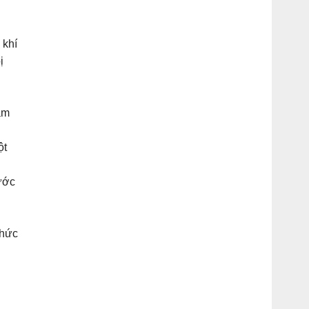
 khí
ị
ảm
ột
nước
chức