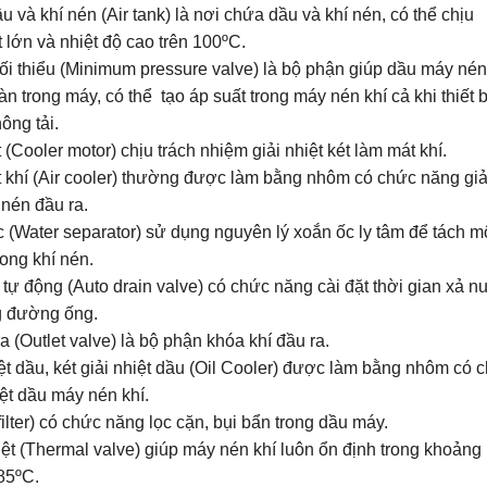
 và khí nén (Air tank) là nơi chứa dầu và khí nén, có thể chịu
 lớn và nhiệt độ cao trên 100ºC.
tối thiểu (Minimum pressure valve) là bộ phận giúp dầu máy nén
n trong máy, có thể tạo áp suất trong máy nén khí cả khi thiết b
ông tải.
(Cooler motor) chịu trách nhiệm giải nhiệt két làm mát khí.
 khí (Air cooler) thường được làm bằng nhôm có chức năng gi
 nén đầu ra.
 (Water separator) sử dụng nguyên lý xoắn ốc ly tâm để tách m
ong khí nén.
tự động (Auto drain valve) có chức năng cài đặt thời gian xả 
g đường ống.
a (Outlet valve) là bộ phận khóa khí đầu ra.
iệt dầu, két giải nhiệt dầu (Oil Cooler) được làm bằng nhôm có 
iệt dầu máy nén khí.
filter) có chức năng lọc cặn, bụi bẩn trong dầu máy.
ệt (Thermal valve) giúp máy nén khí luôn ổn định trong khoảng
 85ºC.