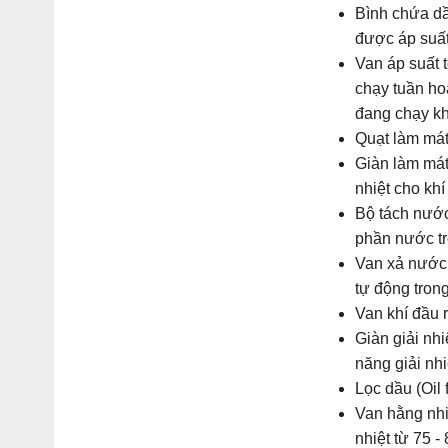
Bình chứa dầu
được áp suất
Van áp suất 
chạy tuần hoà
đang chạy kh
Quạt làm mát 
Giàn làm mát
nhiệt cho khí
Bộ tách nước
phần nước tr
Van xả nước 
tự động tron
Van khí đầu r
Giàn giải nh
năng giải nh
Lọc dầu (Oil 
Van hằng nhi
nhiệt từ 75 -