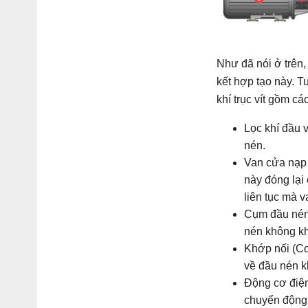
Như đã nói ở trên, 
kết hợp tạo này. 
khí trục vít gồm cá
Lọc khí đầu v
nén.
Van cửa nạp 
này đóng lại
liên tục mà v
Cụm đầu nén 
nén không kh
Khớp nối (Co
về đầu nén k
Động cơ điện
chuyển động 