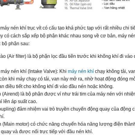
máy nén khí trục vít có cấu tạo khá phức tạp với rất nhiều chi tiế
Tuy có cách sắp xếp bộ phận khác nhau song về cơ bản, máy né
c bộ phận sau:
ào (Air filter) là bộ phận lọc đầu tiên trước khi không khí đi vào
máy nén khí (Intake Valve): Khi
máy nén khí
chạy không tải, va
 còn khi máy chạy có tải, van này mở ra, nhờ hoạt động đóng m
an điều tiết cho không khí đi vào đầu nén hoặc không.
(Airend) là bộ phận được ví như trái tim của máy nén với nhiệ
í lên áp suất cao.
upling) đảm nhiệm vai trò truyền chuyển động quay của động 
hí.
 (Main motor) có chức năng chuyển hóa năng lượng điện thàn
quay và được nối trực tiếp với đầu nén khí.