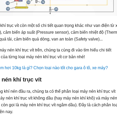
hí trục vít còn một số chi tiết quan trọng khác như van điện từ 
e), cảm biến áp suất (Pressure sensor), cảm biến nhiệt độ (Ther
quá tải, cảm biến quá dòng, van an toàn (Safety valve)...
y nén khí trục vít trên, chúng ta cùng đi vào tìm hiểu chi tiết
 của từng loại máy nén khí trục vít cơ bản nhé!
 hơi 10kg là gì? Chọn loại nào tốt cho gara ô tô, xe máy?
nén khí trục vít
 khí nén đầu ra, chúng ta có thể phân loại máy nén khí trục vít
Máy nén khí trục vít không dầu (hay máy nén khí khô) và máy nén
y còn gọi là máy nén khí trục vít ngâm dầu). Đây là cách phân lo
ện nay.