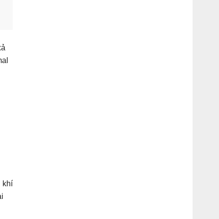
xả
mal
 khí
ại