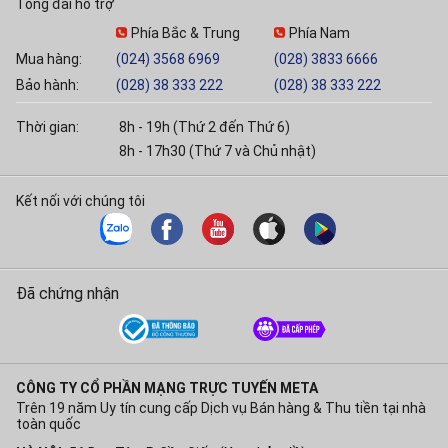
Tổng đài hỗ trợ
Phía Bắc & Trung
Phía Nam
Mua hàng:
(024) 3568 6969
(028) 3833 6666
Bảo hành:
(028) 38 333 222
(028) 38 333 222
Thời gian:
8h - 19h (Thứ 2 đến Thứ 6)
8h - 17h30 (Thứ 7 và Chủ nhật)
Kết nối với chúng tôi
Đã chứng nhận
CÔNG TY CỔ PHẦN MẠNG TRỰC TUYẾN META
Trên 19 năm Uy tín cung cấp Dịch vụ Bán hàng & Thu tiền tại nhà
toàn quốc