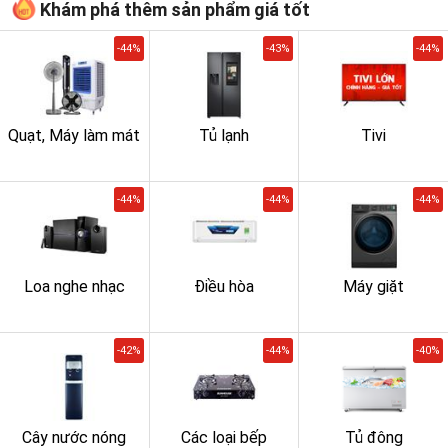
Khám phá thêm sản phẩm giá tốt
-44%
-43%
-44%
Quạt, Máy làm mát
Tủ lạnh
Tivi
-44%
-44%
-44%
Loa nghe nhạc
Điều hòa
Máy giặt
-42%
-44%
-40%
Cây nước nóng
Các loại bếp
Tủ đông