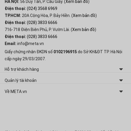
HÀ NỘI:
56 Duy Tân, P. Cầu Giấy. (
Xem bản đồ
)
Điện thoại:
(024) 3568 6969
TP.HCM:
20A Cộng Hòa, P. Bảy Hiền. (
Xem bản đồ
)
Điện thoại:
(028) 3833 6666
716-718 Điện Biên Phủ, P. Vườn Lài. (
Xem bản đồ
)
Điện thoại:
(028) 3833 6666
Email:
info@meta.vn
Giấy chứng nhận ĐKDN số
0102196915
do Sở KH&ĐT TP. Hà Nội
cấp ngày 29/03/2007.
Hỗ trợ khách hàng
Chính sách và Quy định chung
Quản lý tài khoản
Chính sách Đổi - Trả hàng hóa
Thay đổi thông tin
Về META.vn
Chính sách Bảo hành
Lấy lại mật khẩu
Giới thiệu về META
Hóa đơn GTGT điện tử
Lịch sử mua hàng
Liên hệ hợp tác
Bảo mật dữ liệu cá nhân
Quản lý giỏ hàng
Tuyển dụng
Tư vấn sản phẩm
Sơ đồ website