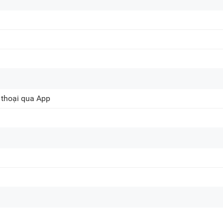
56 Duy Tân, P. Cầu Giấy
20A Cộng Hòa, P. Bảy H
716-718 Điện Biên Phủ, 
 thoại qua App