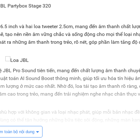
 6.5 inch và hai loa tweeter 2.5cm, mang đến âm thanh chất lư
mẽ, tạo nên nền âm vững chắc và sống động cho mọi thể loại nh
át ra những âm thanh trong trẻo, rõ nét, góp phần làm tăng độ 
ệ JBL Pro Sound tiên tiến, mang đến chất lượng âm thanh chuy
uật toán AI Sound Boost thông minh, giúp tối ưu hóa tín hiệu â
m lượng ở mức cao nhất. Nhờ đó, loa tái tạo âm thanh rõ ràng, 
n âm cao trong trẻo, mang đến trải nghiệm nghe nhạc chân thực 
phù hợp với không gian và loại nhạc phát, giúp mỗi bản nhạc đ
i dùng có thể tận hưởng những bữa tiệc sôi động, những màn ka
m bảo mọi âm thanh luôn sống động và cuốn hút.
m toàn bộ nội dung