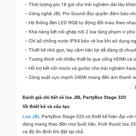
Thời lượng pin 18 giờ cho trải nghiệm dài lâu khô
Công nghệ JBL Pro Sound độc quyền đảm bảo chấ
Hệ thống đèn LED RGB tự động đổi màu theo nhạc 
Khả năng kết nối ghép nối 2 loa tăng phạm vi ph
Chỉ số chống nước IPX4 bảo vệ loa khi sử dụng ngo
Thiết kế nhỏ gọn, tay cầm tiện lợi dễ dàng di chuy
Tương thích với nhiều thiết bị qua cổng HDMI và
Hỗ trợ kết nối micro và guitar cho trải nghiệm kara
Công suất cực mạnh 240W mang đến âm thanh s
Đánh giá chi tiết về loa JBL PartyBox Stage 320
Về thiết kế và cấu tạo
Loa JBL
PartyBox Stage 320 có thiết kế hiện đại với
dàng mang theo đến mọi buổi tiệc. Kích thước loa 33
và độ ổn định khi đặt tại chỗ.