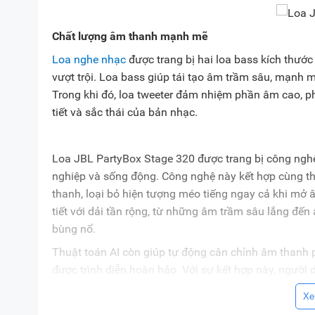
Chất lượng âm thanh mạnh mẽ
Loa nghe nhạc
được trang bị hai loa bass kích thước
vượt trội. Loa bass giúp tái tạo âm trầm sâu, mạnh 
Trong khi đó, loa tweeter đảm nhiệm phần âm cao, ph
tiết và sắc thái của bản nhạc.
Loa JBL PartyBox Stage 320 được trang bị công ngh
nghiệp và sống động. Công nghệ này kết hợp cùng th
thanh, loại bỏ hiện tượng méo tiếng ngay cả khi mở â
tiết với dải tần rộng, từ những âm trầm sâu lắng đế
bùng nổ.
Thuật toán AI còn giúp tự động cân chỉnh âm thanh 
được trình diễn hoàn hảo. Với sự kết hợp này, ngườ
hay các buổi trình diễn ngoài trời đầy ấn tượng, đả
Xe
Kết nối Bluetooth 5.4 ổn định