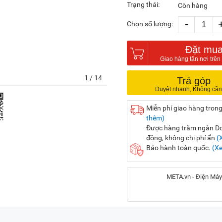
Trạng thái:
Còn hàng
-
Chọn số lượng:
Đặt mu
1
/ 14
Trả góp
Miễn phí giao hàng trong
thêm)
Được hàng trăm ngàn Doa
đồng, không chi phí ẩn
(
Bảo hành toàn quốc.
(X
META.vn - Điện Máy
Địa chỉ: