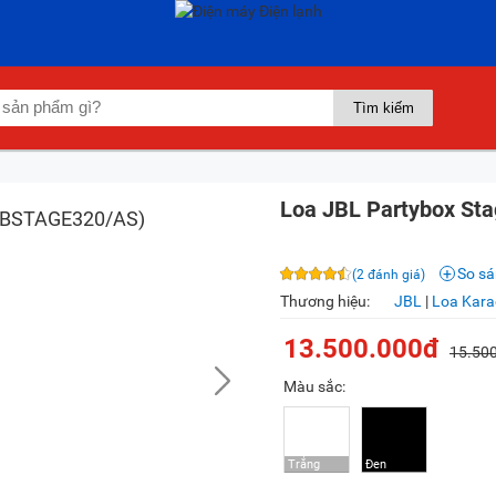
Loa JBL Partybox St
So s
(2 đánh giá)
Thương hiệu:
JBL
|
Loa Kara
13.500.000đ
15.50
Màu sắc: