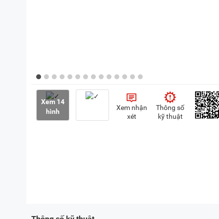
Xem 14
Xem nhận
Thông số
hình
xét
kỹ thuật
Thông số kỹ thuật