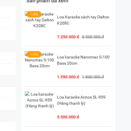
Sản phẩm đã xem
, Hà Nội
(
Chỉ đường)
iền, TP. HCM
(
Chỉ đường)
-15%
Loa Karaoke xách tay Dalton
K208C
P. Vườn Lài, TP. HCM
(
Chỉ đường)
7.250.000 đ
8.500.000 đ
-12%
Loa karaoke Nanomax S-100
Bass 20cm
1.590.000 đ
1.800.000 đ
Loa karaoke Acnos SL-959
(Hàng thanh lý)
5.500.000 đ