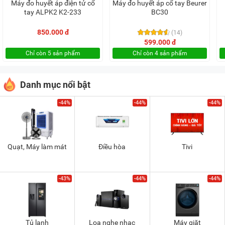
Máy đo huyết áp điện tử cổ
Máy đo huyết áp cổ tay Beurer
tay ALPK2 K2-233
BC30
850.000 đ
(14)
599.000 đ
Chỉ còn 5 sản phẩm
Chỉ còn 4 sản phẩm
Danh mục nổi bật
-44%
-44%
-44%
Quạt, Máy làm mát
Điều hòa
Tivi
-43%
-44%
-44%
Tủ lạnh
Loa nghe nhạc
Máy giặt