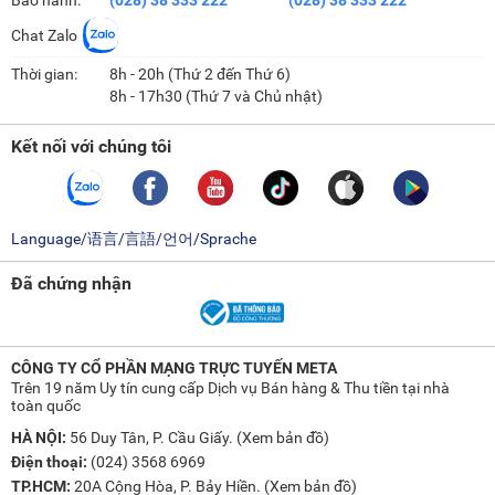
Chat Zalo
Thời gian:
8h - 20h (Thứ 2 đến Thứ 6)
8h - 17h30 (Thứ 7 và Chủ nhật)
Kết nối với chúng tôi
Language/语言/言語/언어/Sprache
Đã chứng nhận
CÔNG TY CỔ PHẦN MẠNG TRỰC TUYẾN META
Trên 19 năm Uy tín cung cấp Dịch vụ Bán hàng & Thu tiền tại nhà
toàn quốc
HÀ NỘI:
56 Duy Tân, P. Cầu Giấy. (
Xem bản đồ
)
Điện thoại:
(024) 3568 6969
TP.HCM:
20A Cộng Hòa, P. Bảy Hiền. (
Xem bản đồ
)