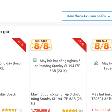
Xem thêm
479
sản phẩm
m giá
-41%
-23%
 dây Bosch
Máy hút bụi công nghiệp 3 chức
Máy hút bụi 
năng Stanley SL19417P-6AB (23
TS9301 32 lít
lít)
1.690.000 đ
(2)
1.730.000 đ
(6)