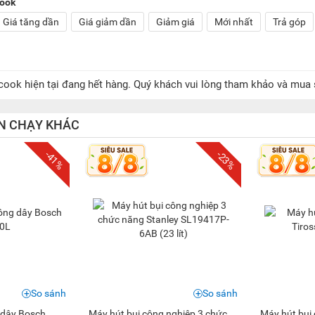
cook
Giá tăng dần
Giá giảm dần
Giảm giá
Mới nhất
Trả góp
cook hiện tại đang hết hàng. Quý khách vui lòng tham khảo và mu
N CHẠY KHÁC
-41%
-23%
So sánh
So sánh
 dây Bosch
Máy hút bụi công nghiệp 3 chức
Máy hút bụi 