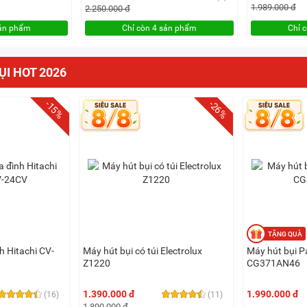
1.989.000 đ
2.250.000 đ
sản phẩm
Chỉ còn 4 sản phẩm
Chỉ 
ỤI HOT 2026
-15%
-26%
h Hitachi CV-
Máy hút bụi có túi Electrolux
Máy hút bụi 
Z1220
CG371AN46
1.390.000 đ
1.990.000 đ
(16)
(11)
1.890.000 đ