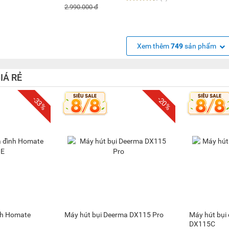
2.990.000 đ
Xem thêm
749
sản phẩm
IÁ RẺ
-33%
-20%
ình Homate
Máy hút bụi Deerma DX115 Pro
Máy hút bụi
DX115C