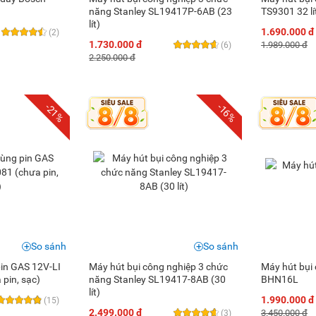
năng Stanley SL19417P-6AB (23
TS9301 32 lí
lít)
1.690.000 đ
(2)
1.730.000 đ
1.989.000 đ
(6)
2.250.000 đ
-21%
-16%
So sánh
So sánh
pin GAS 12V-LI
Máy hút bụi công nghiệp 3 chức
Máy hút bụi
pin, sạc)
năng Stanley SL19417-8AB (30
BHN16L
lít)
1.990.000 đ
(15)
2.499.000 đ
3.450.000 đ
(3)