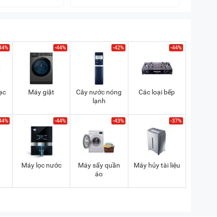
44%
-44%
-42%
-44%
ạc
Máy giặt
Cây nước nóng
Các loại bếp
lạnh
44%
-44%
-43%
-37%
a
Máy lọc nước
Máy sấy quần
Máy hủy tài liệu
áo