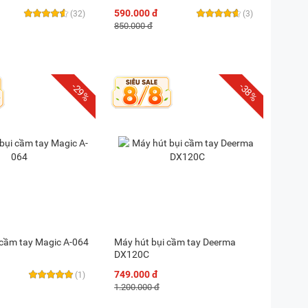
590.000 đ
(32)
(3)
850.000 đ
-29%
-38%
 cầm tay Magic A-064
Máy hút bụi cầm tay Deerma
DX120C
749.000 đ
(1)
1.200.000 đ