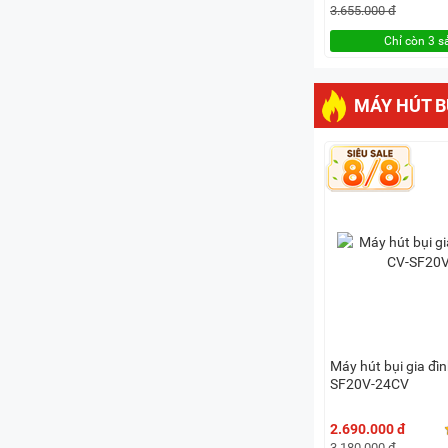
3.655.000 đ
Chỉ còn 3 
MÁY HÚT B
Máy hút bụi gia đìn
SF20V-24CV
2.690.000 đ
3.180.000 đ