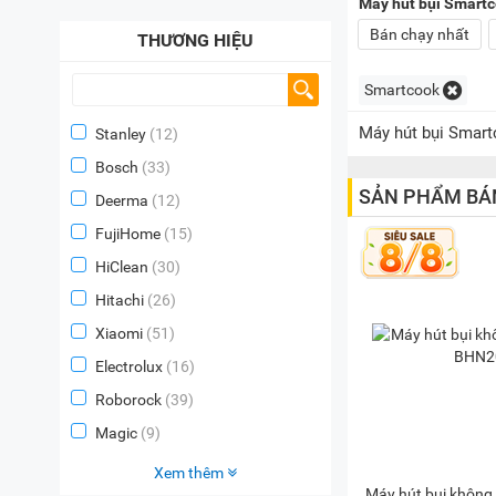
Máy hút bụi Smart
Bán chạy nhất
THƯƠNG HIỆU
Smartcook
Máy hút bụi Smart
Stanley
(12)
Bosch
(33)
SẢN PHẨM BÁ
Deerma
(12)
FujiHome
(15)
HiClean
(30)
Hitachi
(26)
Xiaomi
(51)
Electrolux
(16)
Roborock
(39)
Magic
(9)
Xem thêm
Máy hút bụi không