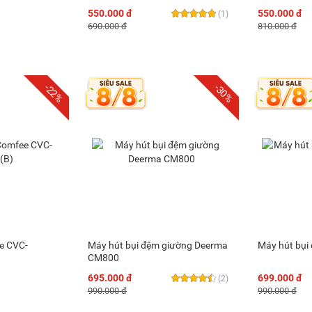
550.000 đ
550.000 đ
(1)
690.000 đ
810.000 đ
-22%
-30%
e CVC-
Máy hút bụi đệm giường Deerma
Máy hút bụi
CM800
695.000 đ
699.000 đ
(2)
990.000 đ
990.000 đ