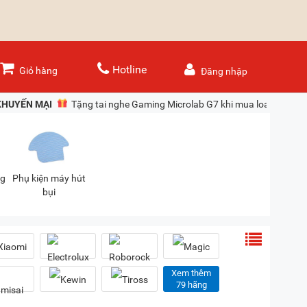
Hotline
Giỏ hàng
Đăng nhập
KHUYẾN MẠI
Tặng tai nghe Gaming Microlab G7 khi mua loa Denon
ng
Phụ kiện máy hút
bụi
Xem thêm
79 hãng