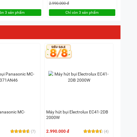
2.990.000 đ
còn 3 sản phẩm
Chỉ còn 3 sản phẩm
Panasonic MC-
Máy hút bụi Electrolux EC41-2DB
2000W
2.990.000 đ
(7)
(4)