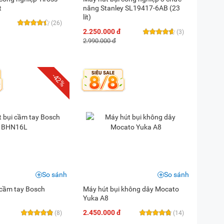
t
năng Stanley SL19417-6AB (23
lít)
(26)
2.250.000 đ
(3)
2.990.000 đ
-42%
So sánh
So sánh
 cầm tay Bosch
Máy hút bụi không dây Mocato
Yuka A8
2.450.000 đ
(8)
(14)