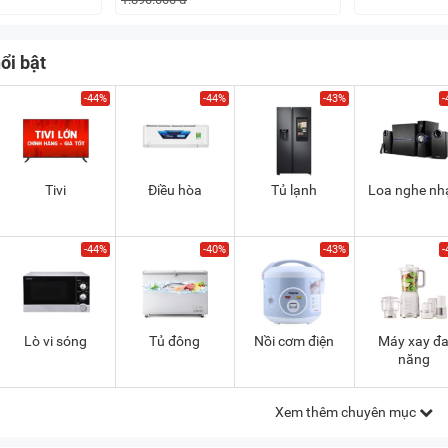
ổi bật
-44%
-44%
-43%
-
Tivi
Điều hòa
Tủ lạnh
Loa nghe nh
-44%
-40%
-43%
-
Lò vi sóng
Tủ đông
Nồi cơm điện
Máy xay đ
năng
Xem thêm chuyên mục