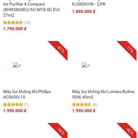
Air Purifier 4 Compact
KJ300GVN - 23W
(BHR5860EU/AC-M18-SC EU)
1.890.000 đ
27m2
(19)
1.790.000 đ
-41%
-17%
Máy lọc không khí Philips
Máy lọc không khí Lumias Bulma
AC0650/10
50W, 40m2
(7)
(8)
1.990.000 đ
1.990.000 đ
-16%
-42%