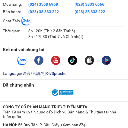
Mua hàng:
(024) 3568 6969
(028) 3833 6666
Bảo hành:
(028) 38 333 222
(028) 38 333 222
Chat Zalo
Thời gian:
8h - 20h (Thứ 2 đến Thứ 6)
8h - 17h30 (Thứ 7 và Chủ nhật)
Kết nối với chúng tôi
Language/语言/言語/언어/Sprache
Đã chứng nhận
CÔNG TY CỔ PHẦN MẠNG TRỰC TUYẾN META
Trên 19 năm Uy tín cung cấp Dịch vụ Bán hàng & Thu tiền tại nhà
toàn quốc
HÀ NỘI:
56 Duy Tân, P. Cầu Giấy. (
Xem bản đồ
)