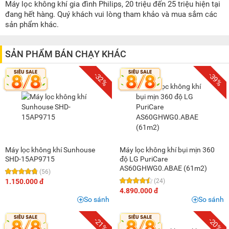
1 triệu - 1,5 triệu
(5)
Máy lọc không khí gia đình Philips, 20 triệu đến 25 triệu hiện tại
đang hết hàng. Quý khách vui lòng tham khảo và mua sắm các
1,5 triệu - 2 triệu
(12)
sản phẩm khác.
2 triệu - 3 triệu
(23)
3 triệu - 5 triệu
(38)
SẢN PHẨM BÁN CHẠY KHÁC
5 triệu - 8 triệu
(43)
-32%
-39%
8 triệu - 10 triệu
(28)
10 triệu - 15 triệu
(17)
15 triệu - 20 triệu
(12)
20 triệu - 25 triệu
(5)
25 triệu - 30 triệu
(3)
Máy lọc không khí Sunhouse
Máy lọc không khí bụi mịn 360
30 triệu - 40 triệu
(4)
SHD-15AP9715
độ LG PuriCare
AS60GHWG0.ABAE (61m2)
40 triệu - 50 triệu
(3)
(56)
1.150.000 đ
(24)
50 triệu - 100 triệu
(2)
4.890.000 đ
So sánh
So sánh
-21%
-20%