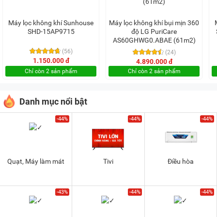
Máy lọc không khí Sunhouse
Máy lọc không khí bụi mịn 360
SHD-15AP9715
độ LG PuriCare
AS60GHWG0.ABAE (61m2)
(56)
(24)
1.150.000 đ
4.890.000 đ
Chỉ còn 2 sản phẩm
Chỉ còn 2 sản phẩm
Danh mục nổi bật
-44%
-44%
-44%
Quạt, Máy làm mát
Tivi
Điều hòa
-43%
-44%
-44%