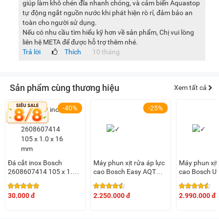
giúp làm khô chén đĩa nhanh chóng, và cảm biến Aquastop
tự động ngắt nguồn nước khi phát hiện rò rỉ, đảm bảo an
toàn cho người sử dụng.
Nếu có nhu cầu tìm hiểu kỹ hơn về sản phẩm, Chị vui lòng
liên hệ META để được hỗ trợ thêm nhé.
Trả lời
Thích
10 tháng
Sản phẩm cùng thương hiệu
Xem tất cả
-40%
-25%
Đá cắt inox Bosch
Máy phun xịt rửa áp lực
Máy phun xịt
2608607414 105 x 1.0 x
cao Bosch Easy AQT
cao Bosch Un
16 mm (2608901468)
120 - 06008A79K1
AQT 125 - 0
30.000 đ
2.250.000 đ
2.990.000 đ