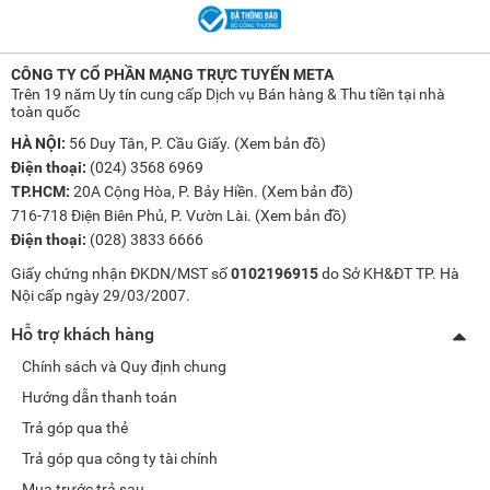
CÔNG TY CỔ PHẦN MẠNG TRỰC TUYẾN META
Trên 19 năm Uy tín cung cấp Dịch vụ Bán hàng & Thu tiền tại nhà
toàn quốc
HÀ NỘI:
56 Duy Tân, P. Cầu Giấy. (
Xem bản đồ
)
Điện thoại:
(024) 3568 6969
TP.HCM:
20A Cộng Hòa, P. Bảy Hiền. (
Xem bản đồ
)
716-718 Điện Biên Phủ, P. Vườn Lài. (
Xem bản đồ
)
Điện thoại:
(028) 3833 6666
Giấy chứng nhận ĐKDN/MST số
0102196915
do Sở KH&ĐT TP. Hà
Nội cấp ngày 29/03/2007.
Hỗ trợ khách hàng
Chính sách và Quy định chung
Hướng dẫn thanh toán
Trả góp qua thẻ
Trả góp qua công ty tài chính
Mua trước trả sau