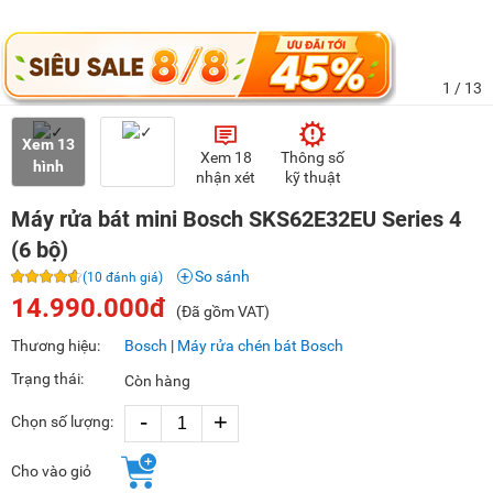
1
/ 13
Xem 13
Xem 18
Thông số
hình
nhận xét
kỹ thuật
Máy rửa bát mini Bosch SKS62E32EU Series 4
(6 bộ)
So sánh
(10 đánh giá)
14.990.000đ
(Đã gồm VAT)
Thương hiệu:
Bosch
|
Máy rửa chén bát Bosch
Trạng thái:
Còn hàng
-
+
Chọn số lượng:
Cho vào giỏ