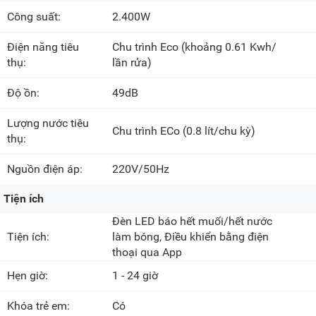
Công suất:
2.400W
Điện năng tiêu
Chu trình Eco
(khoảng 0.61 Kwh/
thụ:
lần rửa)
Độ ồn:
49dB
Lượng nước tiêu
Chu trình ECo
(0.8 lít/chu kỳ)
thụ:
Nguồn điện áp:
220V/50Hz
Tiện ích
Đèn LED báo hết muối/hết nước
Tiện ích:
làm bóng, Điều khiển bằng điện
thoại qua App
Hẹn giờ:
1 - 24 giờ
Khóa trẻ em:
Có