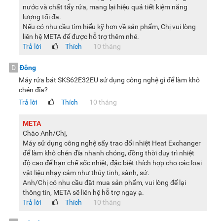
nước và chất tẩy rửa, mang lại hiệu quả tiết kiệm năng
hơn.
lượng tối đa.
Vận hành êm ái, độ ồn thấp
Nếu có nhu cầu tìm hiểu kỹ hơn về sản phẩm, Chị vui lòng
liên hệ META để được hỗ trợ thêm nhé.
Máy rửa bát để bàn Bosch SKS62E32EU sử dụng động cơ
Trả lời
Thích
10 tháng
EcoSilence nên vận hành rất êm ái, độ ồn chỉ khoảng 49dB
nên sẽ không làm ảnh hưởng đến các sinh hoạt khác của
D
Đông
bạn.
Máy rửa bát SKS62E32EU sử dụng công nghệ gì để làm khô
chén đĩa?
Một số hình ảnh thực tế của máy rửa bát Bosch
Trả lời
Thích
10 tháng
SKS62E32EU
META
Chào Anh/Chị,
Máy sử dụng công nghệ sấy trao đổi nhiệt Heat Exchanger
để làm khô chén đĩa nhanh chóng, đồng thời duy trì nhiệt
độ cao để hạn chế sốc nhiệt, đặc biệt thích hợp cho các loại
vật liệu nhạy cảm như thủy tinh, sành, sứ.
Anh/Chị có nhu cầu đặt mua sản phẩm, vui lòng để lại
thông tin, META sẽ liên hệ hỗ trợ ngay ạ.
Trả lời
Thích
10 tháng
Có thể thấy rằng, máy rửa bát mini Bosch SKS62E32EU là
sự lựa chọn hoàn hảo cho các gia đình nhỏ, giúp tiết kiệm