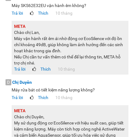
Máy SKS62E32EU vận hành êm không?
Máy rửa bát để bàn Bosch SKS62E32EU được trang bị cảm
Trả lời
Thích
10 tháng
biến AquaStop tự ngắt nguồn nước khi phát hiện có hiện
tượng rò rỉ, vừa tiết kiệm nước sạch vừa đảm bảo an toàn
META
cho người sử dụng.
Chào chị Lan,
Máy vận hành rất êm ái nhờ động cơ EcoSilence với độ ồn
Tiện ích đa dạng
chỉ khoảng 49dB, giúp không làm ảnh hưởng đến các sinh
hoạt khác trong gia đình.
Máy rửa bát mini Bosch SKS62E32EU Series 4 được trang bị
Nếu Chị cần tư vấn thêm có thể để lại thông tin, META hỗ
khá nhiều tiện ích như:
trợ chị nhé.
Khoá trẻ em
giúp tránh tình trạng trẻ nghịch phá làm thay
Trả lời
Thích
10 tháng
đổi các cài đặt chương trình.
D
Chị Duyên
Hẹn giờ bắt đầu rửa (từ 1 - 24 tiếng)
giúp người dùng chủ
Máy rửa bát có tiết kiệm năng lượng không?
động thời gian rửa hơn, phù hợp với những người bận rộn.
Trả lời
Thích
10 tháng
Đèn báo hết muối và nước bóng
sẽ cho bạn biết khi nào
cần bổ sung muối và nước làm bóng để tăng hiệu quả
META
Chào chị Duyên,
hoạt động và duy trì vẻ sáng bóng cho chén đĩa, ly, tách.
My sử dụng động cơ EcoSilence với hiệu suất cao, giúp tiết
Chức năng Favourite
sẽ ghi nhớ chương trình rửa yêu
kiệm năng lượng. Máy còn tích hợp công nghệ ActiveWater
thích của người dùng để tối ưu quá trình rửa hiệu quả
và cảm biến AquaSensor, giúp tối ưu hóa việc sử dụng