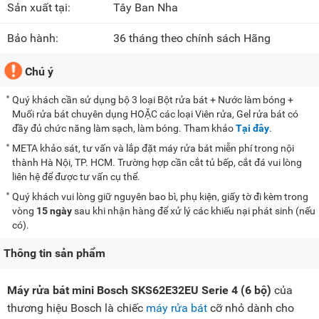
Sản xuất tại:
Tây Ban Nha
Bảo hành:
36 tháng theo chính sách Hãng
Chú ý
Quý khách cần sử dụng bộ 3 loại Bột rửa bát + Nước làm bóng +
Muối rửa bát chuyên dụng HOẶC các loại Viên rửa, Gel rửa bát có
đầy đủ chức năng làm sạch, làm bóng. Tham khảo
Tại đây
.
META khảo sát, tư vấn và lắp đặt máy rửa bát miễn phí trong nội
thành Hà Nội, TP. HCM. Trường hợp cần cắt tủ bếp, cắt đá vui lòng
liên hệ để được tư vấn cụ thể.
Quý khách vui lòng giữ nguyên bao bì, phụ kiện, giấy tờ đi kèm trong
vòng
15 ngày
sau khi nhận hàng để xử lý các khiếu nại phát sinh (nếu
có).
Thông tin sản phẩm
Máy rửa bát mini Bosch SKS62E32EU Serie 4 (6 bộ)
của
thương hiệu Bosch là chiếc
máy rửa bát
cỡ nhỏ dành cho