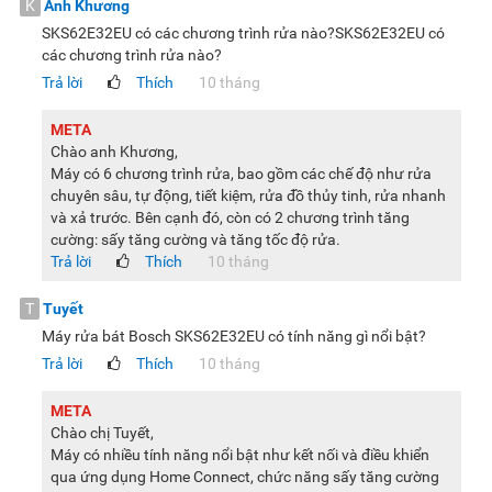
K
Anh Khương
thời gian và sức lực cho việc rửa bát sau mỗi bữa ăn. Với
SKS62E32EU có các chương trình rửa nào?SKS62E32EU có
thiết kế nhỏ gọn, sản phẩm này có thể phù hợp với mọi căn
các chương trình rửa nào?
bếp từ nhỏ đến vừa nên bạn sẽ càng không cần lo lắng quá
Trả lời
Thích
10 tháng
nhiều kể cả khi không gian sinh hoạt có khiêm tốn đi chăng
nữa.
META
Chào anh Khương,
Lưu ý:
Hình ảnh sản phẩm chỉ có tính chất minh họa, chi tiết
Máy có 6 chương trình rửa, bao gồm các chế độ như rửa
sản phẩm, màu sắc, thiết kế và thông số kỹ thuật có thể thay
chuyên sâu, tự động, tiết kiệm, rửa đồ thủy tinh, rửa nhanh
và xả trước. Bên cạnh đó, còn có 2 chương trình tăng
đổi tùy theo sản phẩm thực tế mà không cần thông báo
cường: sấy tăng cường và tăng tốc độ rửa.
trước.
Trả lời
Thích
10 tháng
T
Tuyết
Máy rửa bát Bosch SKS62E32EU có tính năng gì nổi bật?
Trả lời
Thích
10 tháng
META
Chào chị Tuyết,
Máy có nhiều tính năng nổi bật như kết nối và điều khiển
qua ứng dụng Home Connect, chức năng sấy tăng cường