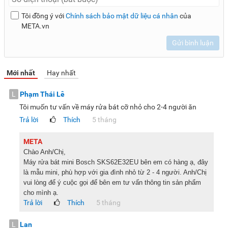
khoảng 0,61kWh điện và 0,8 lít nước để hoạt động hết 1 chu
Tôi đồng ý với
Chính sách bảo mật dữ liệu cá nhân
của
kỳ.
META.vn
Bảng điều khiển nút nhấn
Gửi bình luận
Bosch SKS62E32EU được trang bị bảng điều khiển dạng nút
nhấn và xoay cho bạn lựa chọn chế độ rửa linh hoạt. Các
Mới nhất
Hay nhất
chương trình được thể hiện dưới dạng biểu tượng dễ hiểu, đi
kèm với đó là màn hình hiển thị giúp bạn quan sát dễ dàng
L
Phạm Thái Lê
các cài đặt của máy trong thời gian thực.
Tôi muốn tư vấn về máy rửa bát cỡ nhỏ cho 2-4 người ăn
Trả lời
Thích
5 tháng
Kết nối điện thoại, thao tác nhanh chóng
META
Chào Anh/Chị,
Máy rửa bát mini Bosch SKS62E32EU Series 4 có khả năng
Máy rửa bát mini Bosch SKS62E32EU bên em có hàng ạ, đây
kết nối và điều khiển thông qua điện thoại nhờ ứng dụng
là mẫu mini, phù hợp với gia đình nhỏ từ 2 - 4 người. Anh/Chị
Home Connect. Với tính năng này, người dùng có thể dễ
vui lòng để ý cuộc gọi để bên em tư vấn thông tin sản phẩm
cho mình ạ.
dàng điều chỉnh chương trình hoạt động của thiết bị từ xa
Trả lời
Thích
5 tháng
thông qua chiếc điện thoại thông minh của mình.
Cảm biến AquaStop tự động dừng khi có lỗi
L
Lan