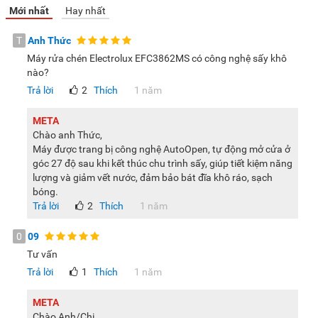
giúp bảo vệ máy và đảm bảo máy hoạt động ổn định qua
Mới nhất
Hay nhất
thời gian sử dụng.
T
Anh Thức
Lưu ý:
Hình ảnh sản phẩm chỉ có tính chất minh họa, chi tiết
Máy rửa chén Electrolux EFC3862MS có công nghệ sấy khô
sản phẩm, màu sắc, thiết kế và thông số kỹ thuật có thể thay
nào?
đổi tùy theo sản phẩm thực tế mà không cần thông báo
Trả lời
2
Thích
1 năm
trước.
META
Chào anh Thức,
Máy được trang bị công nghệ AutoOpen, tự động mở cửa ở
góc 27 độ sau khi kết thúc chu trình sấy, giúp tiết kiệm năng
lượng và giảm vết nước, đảm bảo bát đĩa khô ráo, sạch
bóng.
Trả lời
2
Thích
1 năm
0
09
Tư vấn
Trả lời
1
Thích
1 năm
META
Chào Anh/Chị,