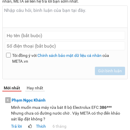
nhắn, META sẽ liên hệ trả lời bạn sớm nhất.
Tôi đồng ý với
Chính sách bảo mật dữ liệu cá nhân
của
META.vn
Gửi bình luận
Mới nhất
Hay nhất
K
Phạm Ngọc Khánh
Mình muốn mua máy rửa bát 8 bộ Electrolux EFC
386***
Nhưng chưa có đường nước chờ . Vậy META có thợ đến khảo
sát lắp đặt không ?
Trả lời
Thích
6 tháng