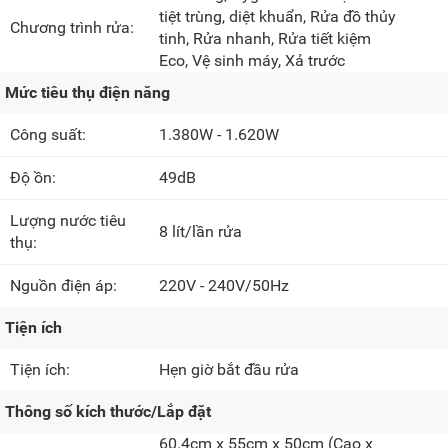
tiệt trùng, diệt khuẩn, Rửa đồ thủy
Chương trình rửa:
tinh, Rửa nhanh, Rửa tiết kiệm
Eco, Vệ sinh máy, Xả trước
Mức tiêu thụ điện năng
Công suất:
1.380W - 1.620W
Độ ồn:
49dB
Lượng nước tiêu
8 lít/lần rửa
thụ:
Nguồn điện áp:
220V - 240V/50Hz
Tiện ích
Tiện ích:
Hẹn giờ bắt đầu rửa
Thông số kích thước/Lắp đặt
60.4cm x 55cm x 50cm
(Cao x