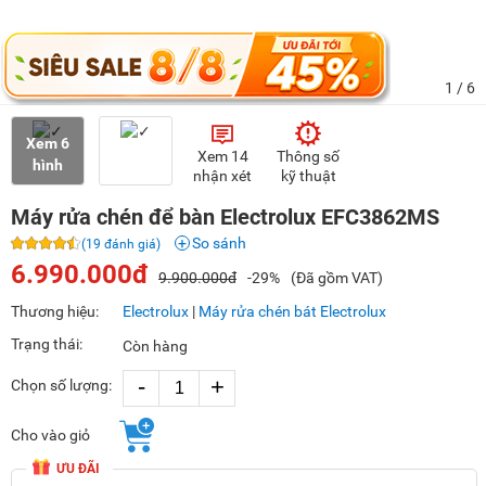
1
/ 6
Xem 6
Xem 14
Thông số
hình
nhận xét
kỹ thuật
Máy rửa chén để bàn Electrolux EFC3862MS
So sánh
(19 đánh giá)
6.990.000đ
9.900.000đ
-29%
(Đã gồm VAT)
Thương hiệu:
Electrolux
|
Máy rửa chén bát Electrolux
Trạng thái:
Còn hàng
-
+
Chọn số lượng:
Cho vào giỏ
ƯU ĐÃI