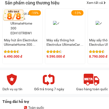
Sản phẩm cùng thương hiệu
Xem tất cả
-19%
-13%
Máy hút ẩm Electrolux
Máy sấy thông hơi
Máy sấy thôn
UltimateHome 300
Electrolux UltimateCare
Electrolux Ul
EDH10TRBW1 (10 lít,
9kg EDV904H3WC
8kg EDV80
phòng 42m2)
6.490.000 đ
9.590.000 đ
8.790.000 đ
Dịch vụ uy tín
Đổi trả trong 7 ngày
Giao hàng toàn quốc
Tổng đài hỗ trợ
Toàn quốc