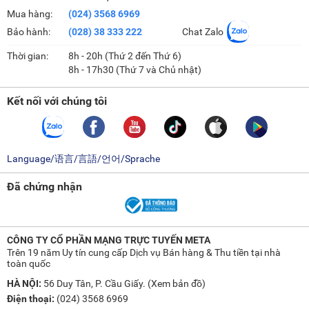
Mua hàng:
(024) 3568 6969
Bảo hành:
(028) 38 333 222
Chat Zalo
Thời gian:
8h - 20h (Thứ 2 đến Thứ 6)
8h - 17h30 (Thứ 7 và Chủ nhật)
Kết nối với chúng tôi
Language/语言/言語/언어/Sprache
Đã chứng nhận
CÔNG TY CỔ PHẦN MẠNG TRỰC TUYẾN META
Trên 19 năm Uy tín cung cấp Dịch vụ Bán hàng & Thu tiền tại nhà
toàn quốc
HÀ NỘI:
56 Duy Tân, P. Cầu Giấy. (
Xem bản đồ
)
Điện thoại:
(024) 3568 6969