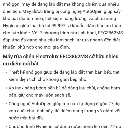
nhỏ gọn, máy dễ dàng lắp đặt mà không chiếm quá nhiều
diện tích. Máy được trang bị công nghệ AutoOpen giúp sấy
khô bát đĩa tự nhiên, tiết kiệm năng lượng, và chức năng
Hygiene giúp loại bỏ tới 99.99% vi khuẩn, đảm bảo an toàn
cho sức khỏe. Với 7 chương trình rửa linh hoạt, EFC3862MS
đáp ứng đa dạng nhu cầu làm sạch, từ rửa nhanh đến diệt
khuẩn, phù hợp cho mọi gia đình.
Máy rửa chén Electrolux EFC3862MS sở hữu nhiều
ưu điểm nổi bật
Thiết kế nhỏ gọn giúp dễ dàng lắp đặt trên bàn bếp, tiết
kiệm diện tích cho không gian bếp nhỏ.
Vỏ inox sáng bóng bền bỉ, dễ dàng lau chùi, chống bám
bẩn, giữ cho máy luôn sạch sẽ.
Công nghệ AutoOpen giúp mở cửa tự động ở góc 27 độ
vào cuối chu trình sấy, tiết kiệm năng lượng và giảm vết
nước trên bát đĩa.
Chương trình Hygiene sử dụng nước nóng lên đến 72 độ