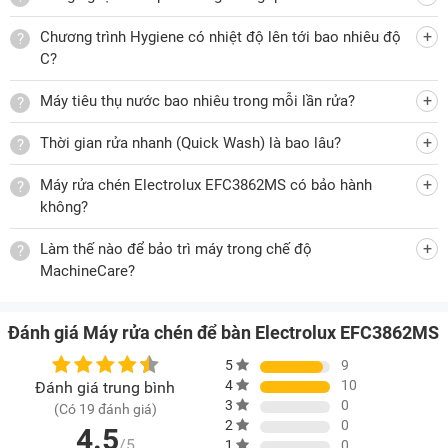
năng này đặc biệt hữu ích cho các gia đình có trẻ nhỏ hoặc
những ai cần làm sạch sâu các vật dụng như bình sữa, thớt,
Chương trình Hygiene có nhiệt độ lên tới bao nhiêu độ
dao nĩa.
C?
Tiết kiệm nước và năng lượng
Máy tiêu thụ nước bao nhiêu trong mỗi lần rửa?
Máy rửa chén Electrolux EFC3862MS còn sở hữu chương
Thời gian rửa nhanh (Quick Wash) là bao lâu?
trình Eco giúp tối ưu hóa việc sử dụng nước và năng lượng
trong suốt quá trình rửa.Chế độ này không chỉ bảo vệ môi
Máy rửa chén Electrolux EFC3862MS có bảo hành
trường mà còn giúp tiết kiệm chi phí sinh hoạt cho gia đình.
không?
Làm thế nào để bảo trì máy trong chế độ
Bảng điều khiển nút bấm cơ dễ sử dụng
MachineCare?
Máy được trang bị bảng điều khiển nút bấm cơ với màn hình
LED hiển thị trực quan, giúp người dùng dễ dàng thao tác và
Đánh giá Máy rửa chén để bàn Electrolux EFC3862MS
theo dõi quá trình rửa. Các phím bấm điện tử được bố trí hợp
5
9
lý, tạo sự thuận tiện và dễ dàng trong việc sử dụng hàng
4
10
Đánh giá trung bình
ngày.
3
0
(Có 19 đánh giá)
2
0
4.5
/5
1
0