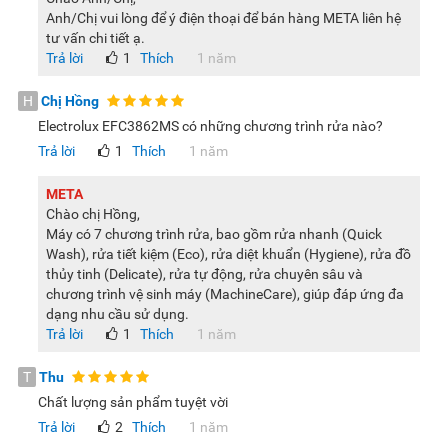
Anh/Chị vui lòng để ý điện thoại để bán hàng META liên hệ
tư vấn chi tiết ạ.
Trả lời
1
Thích
1 năm
H
Chị Hồng
Electrolux EFC3862MS có những chương trình rửa nào?
Trả lời
1
Thích
1 năm
META
Chào chị Hồng,
Máy có 7 chương trình rửa, bao gồm rửa nhanh (Quick
Wash), rửa tiết kiệm (Eco), rửa diệt khuẩn (Hygiene), rửa đồ
thủy tinh (Delicate), rửa tự động, rửa chuyên sâu và
chương trình vệ sinh máy (MachineCare), giúp đáp ứng đa
dạng nhu cầu sử dụng.
Trả lời
1
Thích
1 năm
T
Thu
Chất lượng sản phẩm tuyệt vời
Trả lời
2
Thích
1 năm