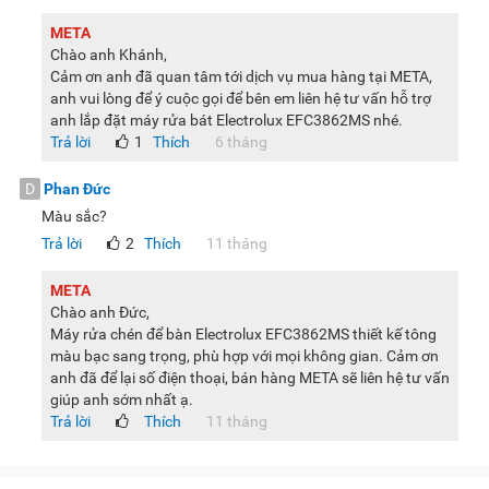
META
Chào anh Khánh,
Cảm ơn anh đã quan tâm tới dịch vụ mua hàng tại META,
anh vui lòng để ý cuộc gọi để bên em liên hệ tư vấn hỗ trợ
anh lắp đặt máy rửa bát Electrolux EFC3862MS nhé.
Trả lời
1
Thích
6 tháng
D
Phan Đức
Màu sắc?
Trả lời
2
Thích
11 tháng
META
Chào anh Đức,
Máy rửa chén để bàn Electrolux EFC3862MS thiết kế tông
màu bạc sang trọng, phù hợp với mọi không gian. Cảm ơn
anh đã để lại số điện thoại, bán hàng META sẽ liên hệ tư vấn
giúp anh sớm nhất ạ.
Trả lời
Thích
11 tháng