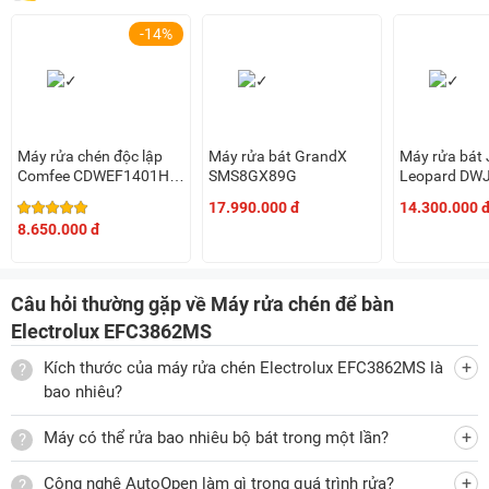
góc 27 độ khi kết thúc quá trình sấy. Nhờ vậy sẽ giúp tiết
kiệm năng lượng và giảm vết nước còn lại trên bát đĩa nhờ
-14%
vào luồng khí tự nhiên, mang đến bát đĩa khô ráo và sạch
bóng mà không cần tốn thêm năng lượng.
Máy rửa chén độc lập
Máy rửa bát GrandX
Máy rửa bát 
Các chương trình rửa đa dạng
Comfee CDWEF1401HB-
SMS8GX89G
Leopard DW
Máy rửa chén Electrolux EFC3862MS có 7 chương trình rửa
W-VN
17.990.000 đ
14.300.000 
linh hoạt, bao gồm các chế độ rửa nhanh, tiết kiệm năng
8.650.000 đ
lượng, rửa đồ thủy tinh và diệt khuẩn. Với các chương trình
này giúp người dùng dễ dàng lựa chọn chương trình phù
Câu hỏi thường gặp về Máy rửa chén để bàn
hợp với khối lượng và độ bẩn của bát đĩa, từ những tải nhỏ
Electrolux EFC3862MS
đến các tải bẩn nặng.
Kích thước của máy rửa chén Electrolux EFC3862MS là
bao nhiêu?
Chức năng diệt khuẩn hiệu quả
Máy có thể rửa bao nhiêu bộ bát trong một lần?
Với chương trình Hygiene, máy rửa bát sử dụng nước nóng
lên đến 72 độ C, giúp tiêu diệt tới 99.99% vi khuẩn. Chức
Công nghệ AutoOpen làm gì trong quá trình rửa?