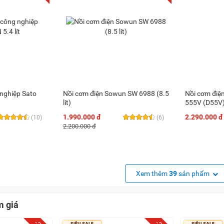
 nghiệp Sato
Nồi cơm điện Sowun SW 6988 (8.5
Nồi cơm điện
lít)
555V (D55V) -
1.990.000 đ
2.290.000 đ
(10)
(6)
2.200.000 đ
Xem thêm
39
sản phẩm
m giá