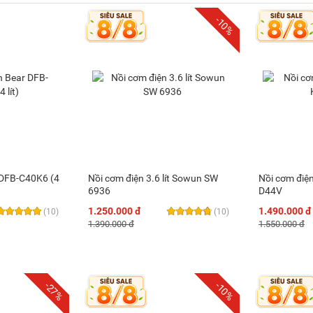
-10%
 DFB-C40K6 (4
Nồi cơm điện 3.6 lít Sowun SW
Nồi cơm điện
6936
D44V
1.250.000 đ
1.490.000 đ
(10)
(10)
1.390.000 đ
1.550.000 đ
-27%
-10%