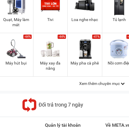
Quạt, Máy làm
Tivi
Loa nghe nhạc
Tủ lạnh
mát
-44%
-44%
-41%
-
Máy hút bụi
Máy xay đa
Máy pha cà phê
Nồi cơm điệ
năng
Xem thêm chuyên mục
Đổi trả trong 7 ngày
Quản lý tài khoản
Về META.v