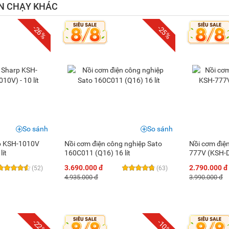
N CHẠY KHÁC
-26%
-25%
So sánh
So sánh
rp KSH-1010V
Nồi cơm điện công nghiệp Sato
Nồi cơm điện
lít
160C011 (Q16) 16 lít
777V (KSH-D7
3.690.000 đ
2.790.000 đ
(52)
(63)
4.935.000 đ
3.990.000 đ
-22%
-10%