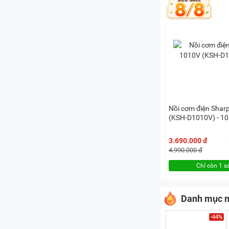
Nồi cơm điện Sha
(KSH-D1010V) - 10 
3.690.000 đ
4.990.000 đ
Chỉ còn 1 
Danh mục n
-44%