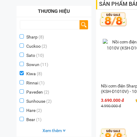
SẢN PHẨM BÁ
THƯƠNG HIỆU
Sharp
(8)
Cuckoo
(2)
Sato
(10)
Sowun
(11)
Kiwa
(8)
Rinnai
(1)
Nồi cơm điện Sha
(KSH-D1010V) - 10 
Paveden
(2)
3.690.000 đ
Sunhouse
(2)
4.990.000 đ
Hare
(2)
Bear
(1)
Xem thêm