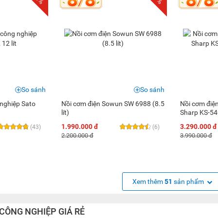
So sánh
So sánh
 nghiệp Sato
Nồi cơm điện Sowun SW 6988 (8.5
Nồi cơm điệ
lít)
Sharp KS-540
1.990.000 đ
3.290.000 đ
(43)
(6)
2.200.000 đ
3.990.000 đ
Xem thêm
51
sản phẩm
 CÔNG NGHIỆP GIÁ RẺ