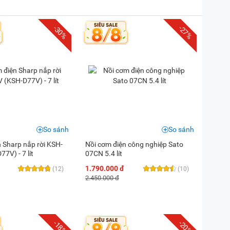
-30%
-27%
So sánh
So sánh
 Sharp nắp rời KSH-
Nồi cơm điện công nghiệp Sato
7V) - 7 lít
07CN 5.4 lít
1.790.000 đ
(12)
(10)
2.450.000 đ
-18%
-20%