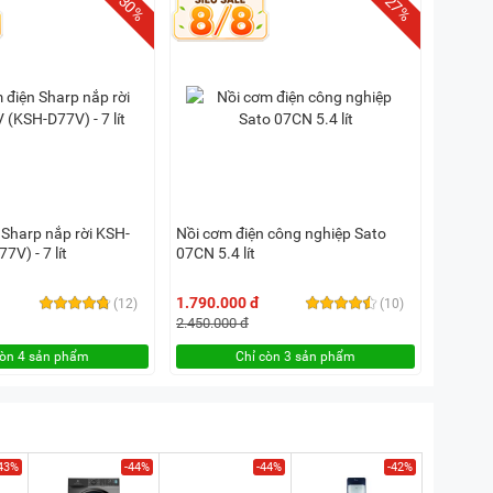
-30%
-27%
 Sharp nắp rời KSH-
Nồi cơm điện công nghiệp Sato
V) - 7 lít
07CN 5.4 lít
1.790.000 đ
(12)
(10)
2.450.000 đ
còn 4 sản phẩm
Chỉ còn 3 sản phẩm
43%
-44%
-44%
-42%