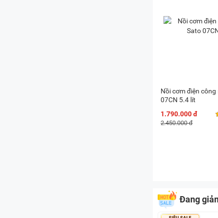
Nồi cơm điện công
07CN 5.4 lít
1.790.000 đ
2.450.000 đ
Đang giả