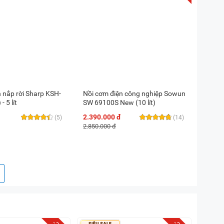
 nắp rời Sharp KSH-
Nồi cơm điện công nghiệp Sowun
 5 lít
SW 69100S New (10 lít)
2.390.000 đ
(5)
(14)
2.850.000 đ