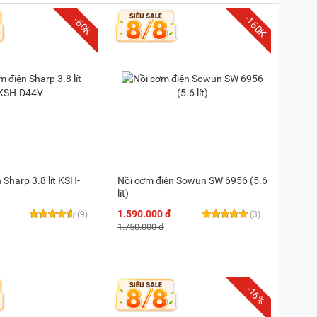
-160K
-60K
 Sharp 3.8 lít KSH-
Nồi cơm điện Sowun SW 6956 (5.6
lít)
1.590.000 đ
(9)
(3)
1.750.000 đ
-16%