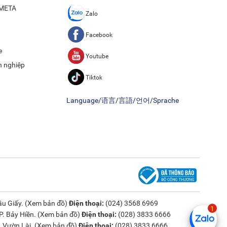
ề META
Zalo
Facebook
e
Youtube
h nghiệp
Tiktok
Language/语言/言語/언어/Sprache
u Giấy. (
Xem bản đồ
)
Điện thoại:
(024) 3568 6969
. Bảy Hiền. (
Xem bản đồ
)
Điện thoại:
(028) 3833 6666
 Vườn Lài. (
Xem bản đồ
)
Điện thoại:
(028) 3833 6666