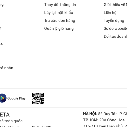
ng
Thay đổi thông tin
Giới thiệu v
Lấy lại mật khẩu
Liên hệ
Tra cứu đơn hàng
Tuyển dụng
h
Quản lý giỏ hàng
Sơ đồ websit
Đối tác doan
óa
 cá nhân
Google Play
ETA
HÀ NỘI:
56 Duy Tân, P. Cầ
TP.HCM:
20A Cộng Hòa, P
nhà toàn quốc
716-718 Điện Biên Phủ, P.