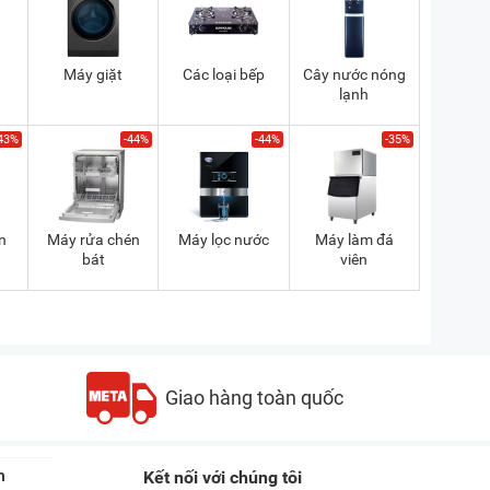
Máy giặt
Các loại bếp
Cây nước nóng
lạnh
43%
-44%
-44%
-35%
n
Máy rửa chén
Máy lọc nước
Máy làm đá
bát
viên
Giao hàng toàn quốc
n
Kết nối với chúng tôi