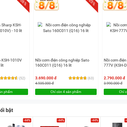
-26%
-25%
rp KSH-1010V
Nồi cơm điện công nghiệp Sato
Nồi cơm điện
lít
160C011 (Q16) 16 lít
777V (KSH-D77
3.690.000 đ
2.790.000 đ
(52)
(63)
4.935.000 đ
3.990.000 đ
sản phẩm
Chỉ còn 4 sản phẩm
Chỉ 
ổi bật
-44%
-44%
-44%
-