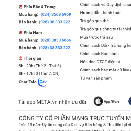
Chính sách và Quy định chu
Phía Bắc & Trung
Hướng dẫn thanh toán
Mua hàng:
(024) 3568 6969
Trả góp qua thẻ
Bảo hành:
(028) 38 333 222
Trả góp qua công ty tài chín
Phía Nam
Mua trước trả sau
Mua hàng:
(028) 3833 6666
Chính sách Đổi - Trả hàng h
Bảo hành:
(028) 38 333 222
Chính sách Bảo hành
Thời gian
Hóa đơn GTGT điện tử
8h - 20h (Thứ 2 - Thứ 6)
Chính sách bảo mật dữ liệu
8h - 17h30 (Thứ 7, CN)
Tư vấn sản phẩm
Chat Zalo
Tải app META.vn nhận ưu đãi
App Store
CÔNG TY CỔ PHẦN MẠNG TRỰC TUYẾN M
Trên 19 năm Uy tín cung cấp Dịch vụ Bán hàng & Thu tiền tại 