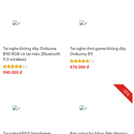
Tai nghe không dây Onikuma
Tai nghe chơi game không dây
B90 RGB có tai mèo (Bluetooth
Onikuma B5
5.0 wireless)
(1)
(1)
670.000 đ
590.000 đ
-15%
Tai nghe EPOS Sennheiser
Bàn nâng hạ bằng điện Warrior