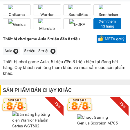
100K - 200K
(1)
200K - 500K
(27)
500K - 1 triệu
(14)
Xem thêm
1 triệu - 1,5 triệu
(10)
13 hãng
1,5 triệu - 2 triệu
(10)
Thiết bị chơi game Aula 5 triệu đến 8 triệu
META gợi ý
2 triệu - 3 triệu
(12)
Aula
5 triệu - 8 triệu
3 triệu - 5 triệu
(29)
5 triệu - 8 triệu
(7)
Thiết bị chơi game Aula, 5 triệu đến 8 triệu hiện tại đang hết
hàng. Quý khách vui lòng tham khảo và mua sắm các sản phẩm
8 triệu - 10 triệu
(4)
khác.
10 triệu - 15 triệu
(1)
SẢN PHẨM BÁN CHẠY KHÁC
-15%
-15%