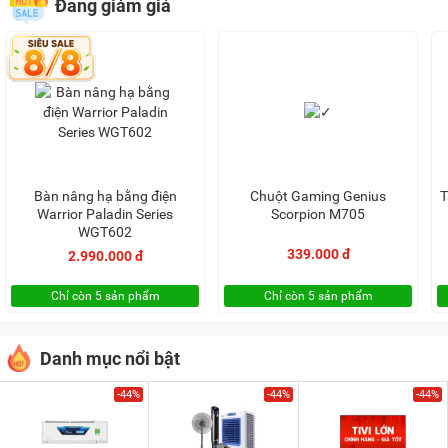
Đang giảm giá
Bàn nâng hạ bằng điện
Chuột Gaming Genius
T
Warrior Paladin Series
Scorpion M705
WGT602
339.000 đ
2.990.000 đ
Chỉ còn 5 sản phẩm
Chỉ còn 5 sản phẩm
Danh mục nổi bật
-44%
-44%
-44%