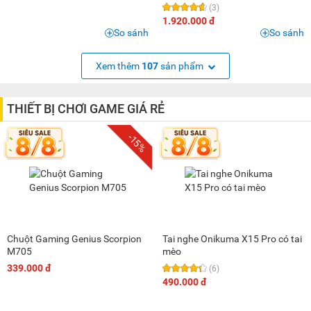
(3)
1.920.000 đ
So sánh
So sánh
Xem thêm
107
sản phẩm
THIẾT BỊ CHƠI GAME GIÁ RẺ
-15%
Chuột Gaming Genius Scorpion
Tai nghe Onikuma X15 Pro có tai
M705
mèo
339.000 đ
(6)
490.000 đ