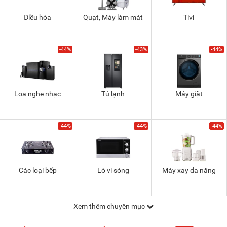
Điều hòa
Quạt, Máy làm mát
Tivi
-44%
-43%
-44%
Loa nghe nhạc
Tủ lạnh
Máy giặt
-44%
-44%
-44%
Các loại bếp
Lò vi sóng
Máy xay đa năng
Xem thêm chuyên mục