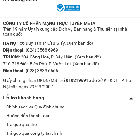
CÔNG TY CỔ PHẦN MẠNG TRỰC TUYẾN META
Trên 19 năm Uy tín cung cấp Dịch vụ Bán hàng & Thu tiền tại nhà
toàn quốc
HÀ NỘI:
56 Duy Tân, P. Cầu Giấy. (
Xem bản đồ
)
Điện thoại:
(024) 3568 6969
TP.HCM:
20A Cộng Hòa, P. Bảy Hiền. (
Xem bản đồ
)
716-718 Điện Biên Phủ, P. Vườn Lài. (
Xem bản đồ
)
Điện thoại:
(028) 3833 6666
Giấy chứng nhận ĐKDN/MST số
0102196915
do Sở KH&ĐT TP. Hà
Nội cấp ngày 29/03/2007.
Hỗ trợ khách hàng
Chính sách và Quy định chung
Hướng dẫn thanh toán
Trả góp qua thẻ
Trả góp qua công ty tài chính