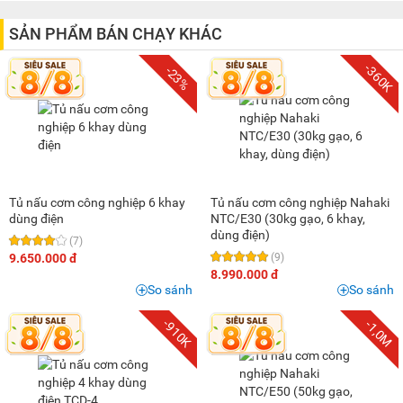
2 triệu - 3 triệu
(1)
8 triệu - 10 triệu
(3)
SẢN PHẨM BÁN CHẠY KHÁC
10 triệu - 15 triệu
(17)
-360K
-23%
15 triệu - 20 triệu
(3)
20 triệu - 25 triệu
(1)
25 triệu - 30 triệu
(4)
50 triệu - 100 triệu
(1)
100 triệu - 200 triệu
(1)
Tủ nấu cơm công nghiệp 6 khay
Tủ nấu cơm công nghiệp Nahaki
dùng điện
NTC/E30 (30kg gạo, 6 khay,
dùng điện)
(7)
9.650.000 đ
(9)
8.990.000 đ
So sánh
So sánh
-910K
-1,0M