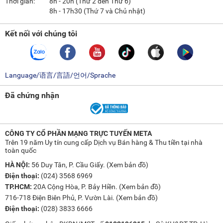
Thời gian:
8h - 20h (Thứ 2 đến Thứ 6)
8h - 17h30 (Thứ 7 và Chủ nhật)
Kết nối với chúng tôi
Language/语言/言語/언어/Sprache
Đã chứng nhận
CÔNG TY CỔ PHẦN MẠNG TRỰC TUYẾN META
Trên 19 năm Uy tín cung cấp Dịch vụ Bán hàng & Thu tiền tại nhà
toàn quốc
HÀ NỘI:
56 Duy Tân, P. Cầu Giấy. (
Xem bản đồ
)
Điện thoại:
(024) 3568 6969
TP.HCM:
20A Cộng Hòa, P. Bảy Hiền. (
Xem bản đồ
)
716-718 Điện Biên Phủ, P. Vườn Lài. (
Xem bản đồ
)
Điện thoại:
(028) 3833 6666