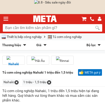
Thiết bị bếp công nghiệp
Tủ cơm công nghiệp
Thương hiệu
Giá
Bộ lọc
Nahaki
(3)
Hải Âu
(10)
Sắp xếp theo
Rinnai
(2)
Bán chạy nhất
Giá tăng dần
Giá giảm dần
Giảm giá
Mới nhất
Trả góp
META gợi ý
Tủ cơm công nghiệp Nahaki 1 triệu đến 1,5 triệu
META gợi ý
Kiểu hiển thị
Nahaki
1 triệu - 1,5 triệu
Dạng lưới
Danh sách
Tủ cơm công nghiệp Nahaki, 1 triệu đến 1,5 triệu hiện tại đang
hết hàng. Quý khách vui lòng tham khảo và mua sắm các sản
Chọn khoảng giá
phẩm khác.