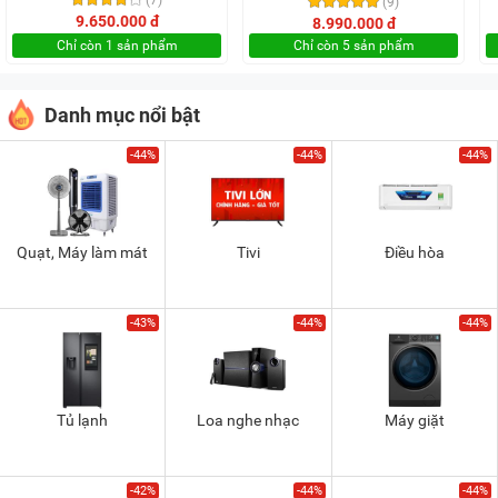
(9)
9.650.000 đ
8.990.000 đ
Chỉ còn 1 sản phẩm
Chỉ còn 5 sản phẩm
Danh mục nổi bật
-44%
-44%
-44%
Quạt, Máy làm mát
Tivi
Điều hòa
-43%
-44%
-44%
Tủ lạnh
Loa nghe nhạc
Máy giặt
-42%
-44%
-44%