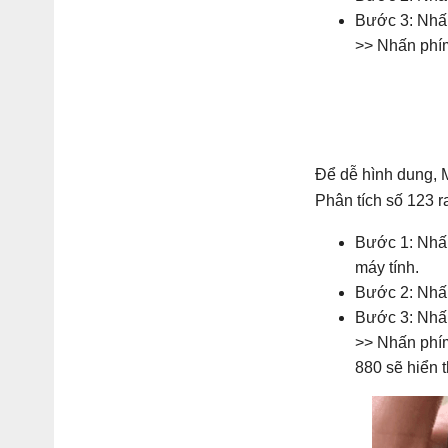
Bước 3: Nh
>> Nhấn ph
Để dễ hình dung, 
Phân tích số 123 r
Bước 1: Nhấn
máy tính.
Bước 2: Nh
Bước 3: Nh
>> Nhấn ph
880 sẽ hiển t