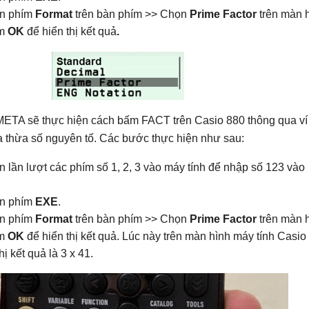
ấn phím
Format
trên bàn phím >> Chọn
Prime Factor
trên màn 
ím
OK
để hiển thị kết quả
.
META sẽ thực hiện cách bấm FACT trên Casio 880 thông qua ví
a thừa số nguyên tố. Các bước thực hiện như sau:
 lần lượt các phím số 1, 2, 3 vào máy tính để nhập số 123 vào
ấn phím
EXE
.
ấn phím
Format
trên bàn phím >> Chọn
Prime Factor
trên màn 
ím
OK
để hiển thị kết quả. Lúc này trên màn hình máy tính Casio
hị kết quả là 3 x 41.