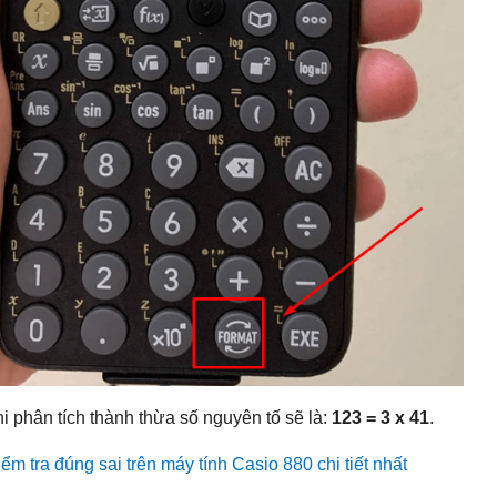
i phân tích thành thừa số nguyên tố sẽ là:
123 = 3 x 41
.
ểm tra đúng sai trên máy tính Casio 880 chi tiết nhất