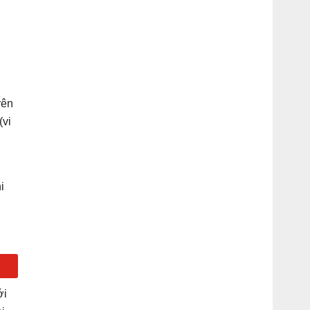
rên
(vi
i
ới