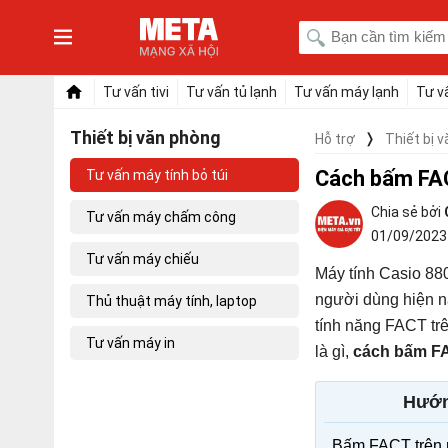
Tư vấn tivi
Tư vấn tủ lạnh
Tư vấn máy lạnh
Tư v
Thiết bị văn phòng
Hỗ trợ
Thiết bị 
Cách bấm FAC
Tư vấn máy tính bỏ túi
Tư vấn máy chấm công
01/09/202
Tư vấn máy chiếu
Máy tính Casio 880
người dùng hiện na
Thủ thuật máy tính, laptop
tính năng FACT tr
Tư vấn máy in
là gì,
cách bấm FA
Hướn
Bấm FACT trên m