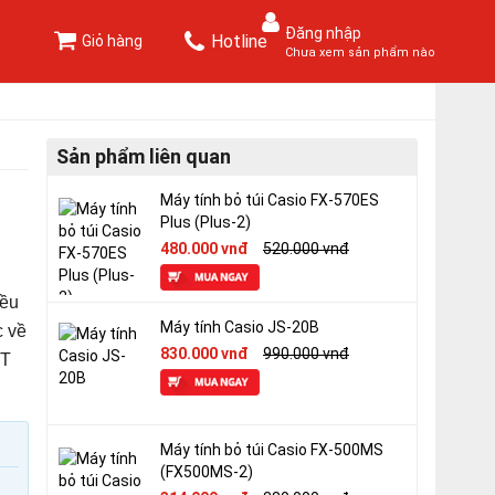
Đăng nhập
Hotline
Giỏ hàng
Chưa xem sản phẩm nào
Sản phẩm liên quan
Máy tính bỏ túi Casio FX-570ES
Plus (Plus-2)
480.000 vnđ
520.000 vnđ
ều
Máy tính Casio JS-20B
c về
830.000 vnđ
990.000 vnđ
CT
Máy tính bỏ túi Casio FX-500MS
(FX500MS-2)