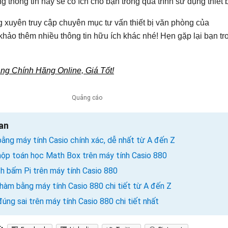
 thông tin này sẽ có ích cho bạn trong quá trình sử dụng thiết b
xuyên truy cập chuyên mục tư vấn thiết bị văn phòng của
hảo thêm nhiều thông tin hữu ích khác nhé! Hẹn gặp lại bạn tr
g Chính Hãng Online, Giá Tốt!
uan
bằng máy tính Casio chính xác, dễ nhất từ A đến Z
ộp toán học Math Box trên máy tính Casio 880
 bấm Pi trên máy tính Casio 880
àm bằng máy tính Casio 880 chi tiết từ A đến Z
úng sai trên máy tính Casio 880 chi tiết nhất