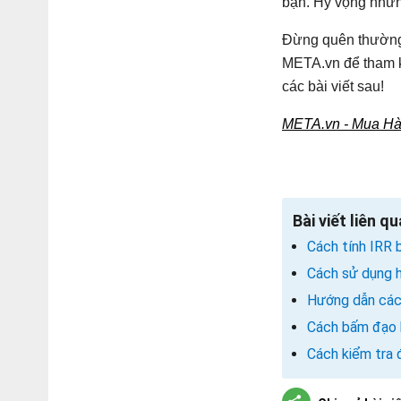
bạn. Hy vọng những
Đừng quên thường 
META.vn để tham k
các bài viết sau!
META.vn - Mua Hàn
Bài viết liên q
Cách tính IRR 
Cách sử dụng h
Hướng dẫn cách
Cách bấm đạo h
Cách kiểm tra đ