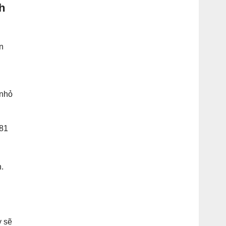
h
n
 nhỏ
081
.
y sẽ