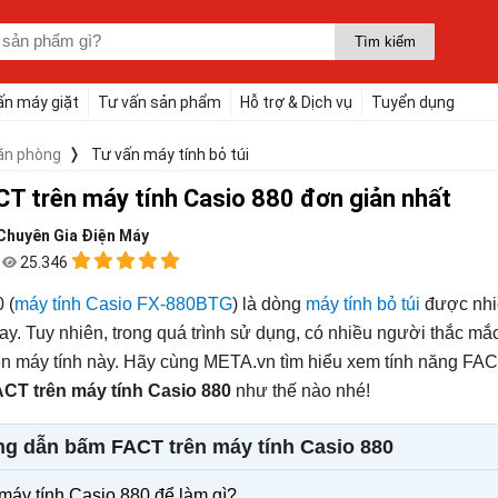
ấn máy giặt
Tư vấn sản phẩm
Hỗ trợ & Dịch vụ
Tuyển dụng
văn phòng
Tư vấn máy tính bỏ túi
T trên máy tính Casio 880 đơn giản nhất
Chuyên Gia Điện Máy
3
25.346
 (
máy tính Casio FX-880BTG
) là dòng
máy tính bỏ túi
được nhi
y. Tuy nhiên, trong quá trình sử dụng, có nhiều người thắc mắ
ên máy tính này. Hãy cùng META.vn tìm hiểu xem tính năng FA
CT trên máy tính Casio 880
như thế nào nhé!
g dẫn bấm FACT trên máy tính Casio 880
áy tính Casio 880 để làm gì?