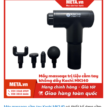
Máy massage cầm tay Kachi MK340
có thiết kế dạng cầm