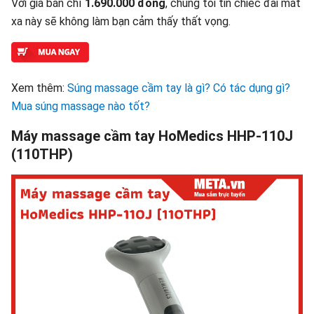
Với giá bán chỉ
1.690.000 đồng
, chúng tôi tin chiếc đai mát
xa này sẽ không làm bạn cảm thấy thất vọng.
Xem thêm:
Súng massage cầm tay là gì? Có tác dụng gì?
Mua súng massage nào tốt?
Máy massage cầm tay HoMedics HHP-110J
(110THP)