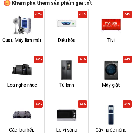
Khám phá thêm sản phẩm giá tốt
-44%
-44%
-44%
Quạt, Máy làm mát
Điều hòa
Tivi
-44%
-43%
-44%
Loa nghe nhạc
Tủ lạnh
Máy giặt
-44%
-44%
-42%
Các loại bếp
Lò vi sóng
Cây nước nóng