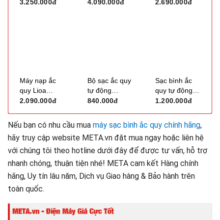
BC3630 (0-
BC5030 (0 -
BC1830 (0 -
3.250.000đ
4.090.000đ
2.690.000đ
36V, 30A)
50V, 30A)
18V, 30A)
Máy nạp ắc
Bộ sạc ắc quy
Sạc bình ắc
quy Lioa
tự động
quy tự động
BC1815 (0-
6V/12V Hans
Hans A10-
2.090.000đ
840.000đ
1.200.000đ
18V, 15A)
A01-0612
1224 (10A,
12V-24V)
Nếu bạn có nhu cầu mua
máy sạc bình ắc quy chính hãng
,
hãy truy cập website META.vn đặt mua ngay hoặc liên hệ
với chúng tôi theo hotline dưới đây để được tư vấn, hỗ trợ
nhanh chóng, thuận tiện nhé! META cam kết Hàng chính
hãng, Uy tín lâu năm, Dịch vụ Giao hàng & Bảo hành trên
toàn quốc.