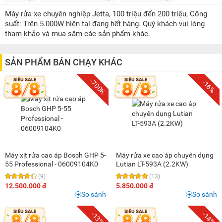
2 triệu - 3 triệu
(1)
Máy rửa xe chuyên nghiệp Jetta, 100 triệu đến 200 triệu, Công
5 triệu - 8 triệu
(11)
suất: Trên 5.000W hiện tại đang hết hàng. Quý khách vui lòng
8 triệu - 10 triệu
(4)
tham khảo và mua sắm các sản phẩm khác.
10 triệu - 15 triệu
(27)
15 triệu - 20 triệu
(15)
SẢN PHẨM BÁN CHẠY KHÁC
20 triệu - 25 triệu
(1)
-700K
-16%
25 triệu - 30 triệu
(3)
40 triệu - 50 triệu
(1)
50 triệu - 100 triệu
(5)
Máy xịt rửa cao áp Bosch GHP 5-
Máy rửa xe cao áp chuyên dụng
55 Professional - 06009104K0
Lutian LT-593A (2.2KW)
(9)
(13)
12.500.000 đ
5.850.000 đ
So sánh
So sánh
-13%
-14%