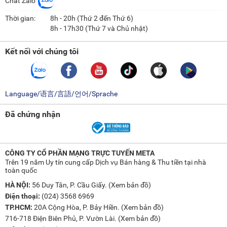
Chat Zalo
Thời gian:
8h - 20h (Thứ 2 đến Thứ 6)
8h - 17h30 (Thứ 7 và Chủ nhật)
Kết nối với chúng tôi
Language/语言/言語/언어/Sprache
Đã chứng nhận
CÔNG TY CỔ PHẦN MẠNG TRỰC TUYẾN META
Trên 19 năm Uy tín cung cấp Dịch vụ Bán hàng & Thu tiền tại nhà
toàn quốc
HÀ NỘI:
56 Duy Tân, P. Cầu Giấy. (
Xem bản đồ
)
Điện thoại:
(024) 3568 6969
TP.HCM:
20A Cộng Hòa, P. Bảy Hiền. (
Xem bản đồ
)
716-718 Điện Biên Phủ, P. Vườn Lài. (
Xem bản đồ
)