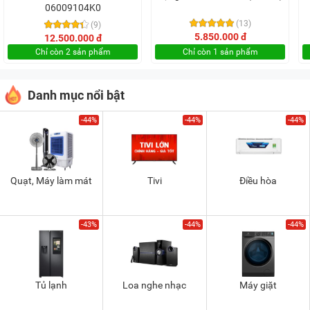
06009104K0
(13)
(9)
5.850.000 đ
12.500.000 đ
Chỉ còn 2 sản phẩm
Chỉ còn 1 sản phẩm
Danh mục nổi bật
-44%
-44%
-44%
Quạt, Máy làm mát
Tivi
Điều hòa
-43%
-44%
-44%
Tủ lạnh
Loa nghe nhạc
Máy giặt