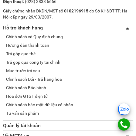
Điện thoại:
(028) 3833 6666
Giấy chứng nhận ĐKDN/MST số
0102196915
do Sở KH&ĐT TP. Hà
Nội cấp ngày 29/03/2007.
Hỗ trợ khách hàng
Chính sách và Quy định chung
Hướng dẫn thanh toán
Trả góp qua thẻ
Trả góp qua công ty tài chính
Mua trước trả sau
Chính sách Đổi - Trả hàng hóa
Chính sách Bảo hành
Hóa đơn GTGT điện tử
Chính sách bảo mật dữ liệu cá nhân
Tư vấn sản phẩm
Quản lý tài khoản
Thay đổi thông tin
Về META.vn