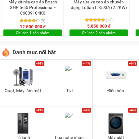
Máy xịt rửa cao áp Bosch
Máy rửa xe cao áp chuyên
GHP 5-55 Professional -
dụng Lutian LT-593A (2.2KW)
06009104K0
(13)
(9)
5.850.000 đ
12.500.000 đ
Chỉ còn 1 sản phẩm
Chỉ còn 2 sản phẩm
Danh mục nổi bật
-44%
-44%
-44%
Quạt, Máy làm mát
Tivi
Điều hòa
-43%
-44%
-44%
Tủ lạnh
Loa nghe nhạc
Máy giặt