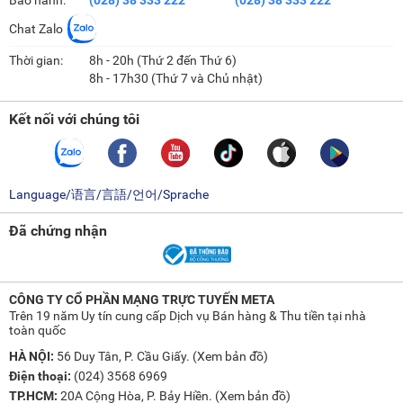
Chat Zalo
Thời gian:
8h - 20h (Thứ 2 đến Thứ 6)
8h - 17h30 (Thứ 7 và Chủ nhật)
Kết nối với chúng tôi
Language/语言/言語/언어/Sprache
Đã chứng nhận
CÔNG TY CỔ PHẦN MẠNG TRỰC TUYẾN META
Trên 19 năm Uy tín cung cấp Dịch vụ Bán hàng & Thu tiền tại nhà
toàn quốc
HÀ NỘI:
56 Duy Tân, P. Cầu Giấy. (
Xem bản đồ
)
Điện thoại:
(024) 3568 6969
TP.HCM:
20A Cộng Hòa, P. Bảy Hiền. (
Xem bản đồ
)