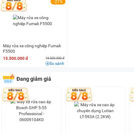
2 triệu - 3 triệu
(1)
-21%
5 triệu - 8 triệu
(11)
8 triệu - 10 triệu
(4)
10 triệu - 15 triệu
(27)
15 triệu - 20 triệu
(15)
20 triệu - 25 triệu
(1)
Máy rửa xe công nghiệp Fumak
F5500
25 triệu - 30 triệu
(3)
15.500.000 đ
19.500.000 đ
40 triệu - 50 triệu
(1)
So sánh
50 triệu - 100 triệu
(5)
Đang giảm giá