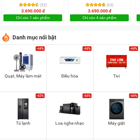
(52)
(63)
3.690.000 đ
3.690.000 đ
Chỉ còn 1 sản phẩm
Chỉ còn 4 sản phẩm
Danh mục nổi bật
-44%
-44%
-44%
Quạt, Máy làm mát
Điều hòa
Tivi
-43%
-44%
-44%
Tủ lạnh
Loa nghe nhạc
Máy giặt