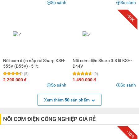
So sánh
So sánh
-60K
Nồi cơm điện nắp rời Sharp KSH-
Nồi cơm điện Sharp 3.8 lít KSH-
555V (D55V) - 5 lít
D44V
(5)
(9)
2.290.000 đ
1.490.000 đ
So sánh
So sánh
Xem thêm
50
sản phẩm
NỒI CƠM ĐIỆN CÔNG NGHIỆP GIÁ RẺ
-10%