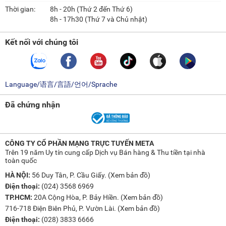
Thời gian:
8h - 20h (Thứ 2 đến Thứ 6)
8h - 17h30 (Thứ 7 và Chủ nhật)
Kết nối với chúng tôi
Language/语言/言語/언어/Sprache
Đã chứng nhận
CÔNG TY CỔ PHẦN MẠNG TRỰC TUYẾN META
Trên 19 năm Uy tín cung cấp Dịch vụ Bán hàng & Thu tiền tại nhà
toàn quốc
HÀ NỘI:
56 Duy Tân, P. Cầu Giấy. (
Xem bản đồ
)
Điện thoại:
(024) 3568 6969
TP.HCM:
20A Cộng Hòa, P. Bảy Hiền. (
Xem bản đồ
)
716-718 Điện Biên Phủ, P. Vườn Lài. (
Xem bản đồ
)
Điện thoại:
(028) 3833 6666