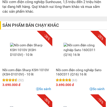
500K - 1 triệu
(3)
Nồi cơm điện công nghiệp Sunhouse, 1,5 triệu đến 2 triệu hiện
tại đang hết hàng. Quý khách vui lòng tham khảo và mua sắm
1 triệu - 1,5 triệu
(7)
các sản phẩm khác.
1,5 triệu - 2 triệu
(9)
2 triệu - 3 triệu
(25)
SẢN PHẨM BÁN CHẠY KHÁC
3 triệu - 5 triệu
(10)
-26%
-25%
5 triệu - 8 triệu
(4)
Nồi cơm điện Sharp KSH-1010V
Nồi cơm điện công nghiệp Sato
(KSH-D1010V) - 10 lít
160C011 (Q16) 16 lít
(52)
(63)
3.690.000 đ
3.690.000 đ
So sánh
So sánh
-30%
-19%