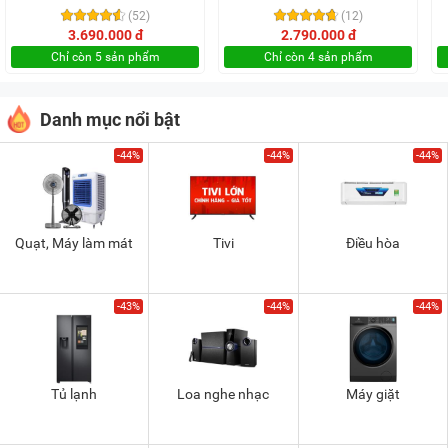
(52)
(12)
3.690.000 đ
2.790.000 đ
Chỉ còn 5 sản phẩm
Chỉ còn 4 sản phẩm
Danh mục nổi bật
-44%
-44%
-44%
Quạt, Máy làm mát
Tivi
Điều hòa
-43%
-44%
-44%
Tủ lạnh
Loa nghe nhạc
Máy giặt