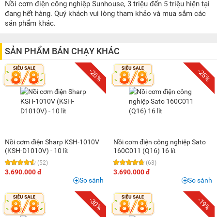
500K - 1 triệu
(3)
Nồi cơm điện công nghiệp Sunhouse, 3 triệu đến 5 triệu hiện tại
đang hết hàng. Quý khách vui lòng tham khảo và mua sắm các
1 triệu - 1,5 triệu
(7)
sản phẩm khác.
1,5 triệu - 2 triệu
(9)
2 triệu - 3 triệu
(25)
SẢN PHẨM BÁN CHẠY KHÁC
3 triệu - 5 triệu
(10)
-26%
-25%
5 triệu - 8 triệu
(4)
Nồi cơm điện Sharp KSH-1010V
Nồi cơm điện công nghiệp Sato
(KSH-D1010V) - 10 lít
160C011 (Q16) 16 lít
(52)
(63)
3.690.000 đ
3.690.000 đ
So sánh
So sánh
-30%
-19%