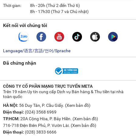
Thời gian:
8h - 20h (Thứ 2 đến Thứ 6)
8h - 17h30 (Thứ 7 và Chủ nhật)
Kết nối với chúng tôi
Language/语言/言語/언어/Sprache
Đã chứng nhận
CÔNG TY CỔ PHẦN MẠNG TRỰC TUYẾN META
Trên 19 năm Uy tín cung cấp Dịch vụ Bán hàng & Thu tiền tại nhà
toàn quốc
HÀ NỘI:
56 Duy Tân, P. Cầu Giấy. (
Xem bản đồ
)
Điện thoại:
(024) 3568 6969
TP.HCM:
20A Cộng Hòa, P. Bảy Hiền. (
Xem bản đồ
)
716-718 Điện Biên Phủ, P. Vườn Lài. (
Xem bản đồ
)
Điện thoại:
(028) 3833 6666