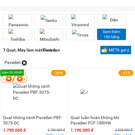
50 triệu - 100 triệu
(7)
100 triệu - 200 triệu
(1)
Xem thêm
150 hãng
7
Quạt, Máy làm mát Paveden
META gợi ý
Paveden
-36%
-41%
Giảm 50.000đ*
Quạt không cánh Paveden PBF-
Quạt tuần hoàn không khí
307S-DC
Paveden PCF-18RHW
1.790.000 đ
1.190.000 đ
2.790.000 đ
2.023.000 đ