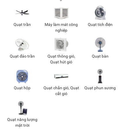
100K - 200K
(4)
200K - 500K
(168)
500K - 1 triệu
(356)
Quạt trần
Máy làm mát công
Quạt tích điện
1 triệu - 1,5 triệu
(267)
nghiệp
1,5 triệu - 2 triệu
(273)
2 triệu - 3 triệu
(325)
3 triệu - 5 triệu
(265)
Quạt đảo trần
Quạt thông gió,
Quạt bàn
5 triệu - 8 triệu
(171)
Quạt hút gió
8 triệu - 10 triệu
(51)
10 triệu - 15 triệu
(63)
15 triệu - 20 triệu
(36)
Quạt hộp
Quạt chắn gió, Quạt
Quạt phun sương
cắt gió
20 triệu - 25 triệu
(18)
25 triệu - 30 triệu
(8)
30 triệu - 40 triệu
(8)
Quạt năng lượng
40 triệu - 50 triệu
(5)
mặt trời