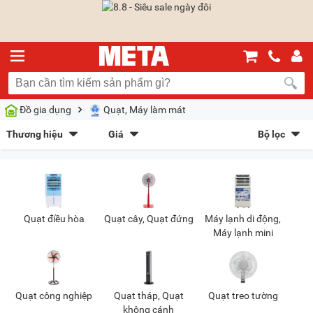
Đồ gia dụng
Quạt, Máy làm mát
Thương hiệu
Giá
Bộ lọc
Panasonic
(75)
Senko
(43)
Sắp xếp theo
Vinawind
(33)
Nanoco
(61)
Bán chạy nhất
Giá tăng dần
Giá giảm dần
Giảm giá
Ching Hai
(56)
FujiHome
(51)
Hatari
(36)
Toshiba
(12)
Mới nhất
Trả góp
META gợi ý
Quạt điều hòa
Quạt cây, Quạt đứng
Máy lạnh di động,
Mitsubishi Electric
(33)
FanPro
(35)
Máy lạnh mini
Kiểu hiển thị
Dạng lưới
Danh sách
Chọn khoảng giá
Quạt công nghiệp
Quạt tháp, Quạt
Quạt treo tường
không cánh