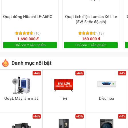
Quạt đứng Hitachi LF-A6RC
Quạt tích điện Lumias X6 Lite
(5W, 5 tốc độ gió)
(10)
(13)
1.690.000 đ
160.000 đ
Chỉ còn 2 sản phẩm
Chỉ còn 1 sản phẩm
Danh mục nổi bật
-44%
-44%
-44%
Quạt, Máy làm mát
Tivi
Điều hòa
-44%
-43%
-44%