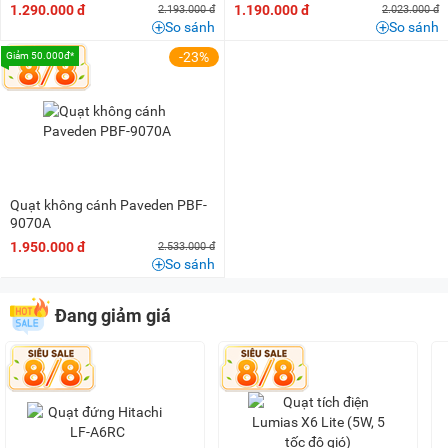
1.290.000 đ
1.190.000 đ
2.193.000 đ
2.023.000 đ
So sánh
So sánh
-23%
Giảm 50.000đ*
Quạt không cánh Paveden PBF-
9070A
1.950.000 đ
2.533.000 đ
So sánh
Đang giảm giá