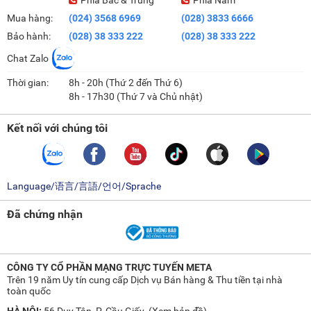
Mua hàng:
(024) 3568 6969
(028) 3833 6666
Bảo hành:
(028) 38 333 222
(028) 38 333 222
Chat Zalo
Thời gian:
8h - 20h (Thứ 2 đến Thứ 6)
8h - 17h30 (Thứ 7 và Chủ nhật)
Kết nối với chúng tôi
Language/语言/言語/언어/Sprache
Đã chứng nhận
CÔNG TY CỔ PHẦN MẠNG TRỰC TUYẾN META
Trên 19 năm Uy tín cung cấp Dịch vụ Bán hàng & Thu tiền tại nhà
toàn quốc
HÀ NỘI:
56 Duy Tân, P. Cầu Giấy. (
Xem bản đồ
)