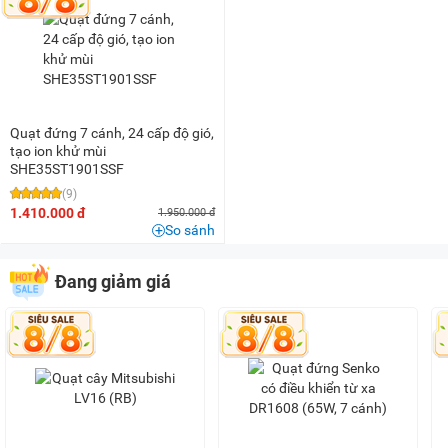
Dưới 100K
(1)
200K - 500K
(22)
500K - 1 triệu
(109)
1 triệu - 1,5 triệu
(81)
1,5 triệu - 2 triệu
(45)
Quạt đứng 7 cánh, 24 cấp độ gió,
2 triệu - 3 triệu
(39)
tạo ion khử mùi
SHE35ST1901SSF
3 triệu - 5 triệu
(11)
(9)
5 triệu - 8 triệu
(2)
1.410.000 đ
1.950.000 đ
So sánh
10 triệu - 15 triệu
(2)
Đang giảm giá