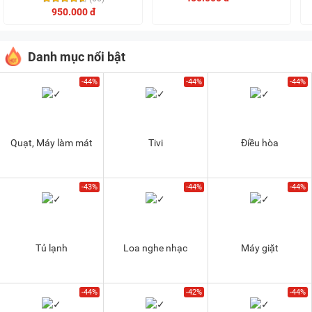
950.000 đ
Danh mục nổi bật
-44%
-44%
-44%
Quạt, Máy làm mát
Tivi
Điều hòa
-43%
-44%
-44%
Tủ lạnh
Loa nghe nhạc
Máy giặt
-44%
-42%
-44%