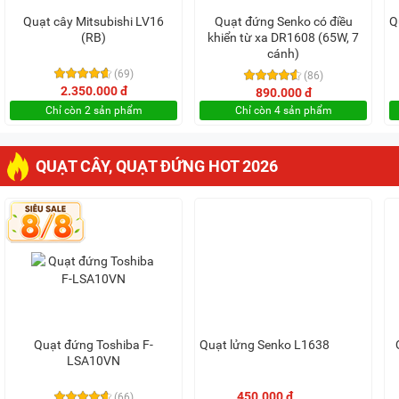
Quạt cây Mitsubishi LV16
Quạt đứng Senko có điều
Q
(RB)
khiển từ xa DR1608 (65W, 7
cánh)
(69)
(86)
2.350.000 đ
890.000 đ
Chỉ còn 2 sản phẩm
Chỉ còn 4 sản phẩm
QUẠT CÂY, QUẠT ĐỨNG HOT 2026
Quạt đứng Toshiba F-
Quạt lửng Senko L1638
LSA10VN
450.000 đ
(66)