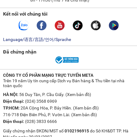
Kết nối với chúng tôi
Language/语言/言語/언어/Sprache
Đã chứng nhận
CÔNG TY CỔ PHẦN MẠNG TRỰC TUYẾN META
Trên 19 năm Uy tín cung cấp Dịch vụ Bán hàng & Thu tiền tại nhà
toàn quốc
HÀ NỘI:
56 Duy Tân, P. Cầu Giấy. (
Xem bản đồ
)
Điện thoại:
(024) 3568 6969
TP.HCM:
20A Cộng Hòa, P. Bảy Hiền. (
Xem bản đồ
)
716-718 Điện Biên Phủ, P. Vườn Lài. (
Xem bản đồ
)
Điện thoại:
(028) 3833 6666
Giấy chứng nhận ĐKDN/MST số
0102196915
do Sở KH&ĐT TP. Hà
Nội cấp ngày 29/03/2007.