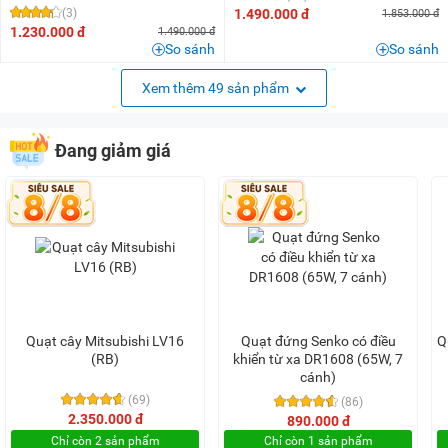
(3)
1.490.000 đ
1.853.000 đ
1.230.000 đ
1.490.000 đ
So sánh
So sánh
Xem thêm 49 sản phẩm
Đang giảm giá
Quạt cây Mitsubishi LV16
Quạt đứng Senko có điều
Q
(RB)
khiển từ xa DR1608 (65W, 7
cánh)
(69)
(86)
2.350.000 đ
890.000 đ
Chỉ còn 2 sản phẩm
Chỉ còn 1 sản phẩm