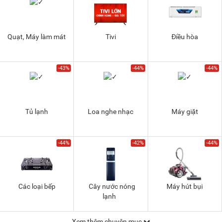
Quạt, Máy làm mát
Tivi
Điều hòa
-43%
-44%
-44%
Tủ lạnh
Loa nghe nhạc
Máy giặt
-44%
-42%
-44%
Các loại bếp
Cây nước nóng
Máy hút bụi
lạnh
Xem thêm chuyên mục