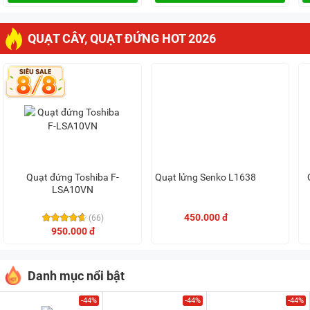
QUẠT CÂY, QUẠT ĐỨNG HOT 2026
Quạt đứng Toshiba F-
Quạt lửng Senko L1638
LSA10VN
450.000 đ
(66)
950.000 đ
Danh mục nổi bật
-44%
-44%
-44%