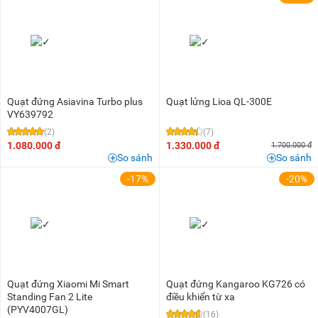
Quạt đứng Asiavina Turbo plus
Quạt lửng Lioa QL-300E
VY639792
(2)
(7)
1.080.000 đ
1.330.000 đ
1.700.000 đ
So sánh
So sánh
-17%
-20%
Quạt đứng Xiaomi Mi Smart
Quạt đứng Kangaroo KG726 có
Standing Fan 2 Lite
điều khiển từ xa
(PYV4007GL)
(16)