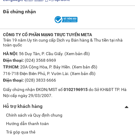
Đã chứng nhận
CÔNG TY CỔ PHẦN MẠNG TRỰC TUYẾN META
Trên 19 năm Uy tín cung cấp Dịch vụ Bán hàng & Thu tiền tại nhà
toàn quốc
HÀ NỘI:
56 Duy Tân, P. Cầu Giấy. (
Xem bản đồ
)
Điện thoại:
(024) 3568 6969
TP.HCM:
20A Cộng Hòa, P. Bảy Hiền. (
Xem bản đồ
)
716-718 Điện Biên Phủ, P. Vườn Lài. (
Xem bản đồ
)
Điện thoại:
(028) 3833 6666
Giấy chứng nhận ĐKDN/MST số
0102196915
do Sở KH&ĐT TP. Hà
Nội cấp ngày 29/03/2007.
Hỗ trợ khách hàng
Chính sách và Quy định chung
Hướng dẫn thanh toán
Trả góp qua thẻ