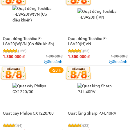
Dưới 100K
(1)
200K - 500K
(22)
500K - 1 triệu
(109)
1 triệu - 1,5 triệu
(81)
1,5 triệu - 2 triệu
(45)
Quạt đứng Toshiba F-
Quạt đứng Toshiba F-
2 triệu - 3 triệu
(39)
LSA20(W)VN (Có điều khiển)
LSA20(H)VN
(156)
(53)
3 triệu - 5 triệu
(11)
1.350.000 đ
1.350.000 đ
1.690.000 đ
1.690.000 đ
5 triệu - 8 triệu
(2)
So sánh
So sánh
10 triệu - 15 triệu
(2)
-20%
Quạt cây Philips CX1220/00
Quạt lửng Sharp PJ-L40RV
(4)
(23)