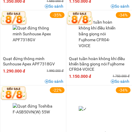
1.350.000 đ
1.150.000 đ
1.683.000 đ
So sánh
So sánh
-35%
-34%
Quạt đứng thông minh
Quạt tuần hoàn không khí điều
Sunhouse Apex APF7318GV
khiển bằng giọng nói Fujihome
CFR04-VOICE
1.290.000 đ
1.990.000 đ
1.150.000 đ
1.750.000 đ
So sánh
So sánh
-22%
-34%