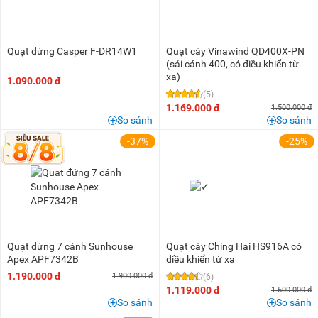
Quạt đứng Casper F-DR14W1
Quạt cây Vinawind QD400X-PN
(sải cánh 400, có điều khiển từ
xa)
1.090.000 đ
(5)
1.169.000 đ
1.500.000 đ
So sánh
So sánh
-37%
-25%
Quạt đứng 7 cánh Sunhouse
Quạt cây Ching Hai HS916A có
Apex APF7342B
điều khiển từ xa
1.190.000 đ
1.900.000 đ
(6)
1.119.000 đ
1.500.000 đ
So sánh
So sánh