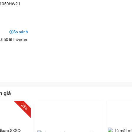
So sánh
050 lít Inverter
m giá
-23%