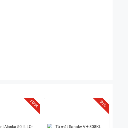
-500K
-30%