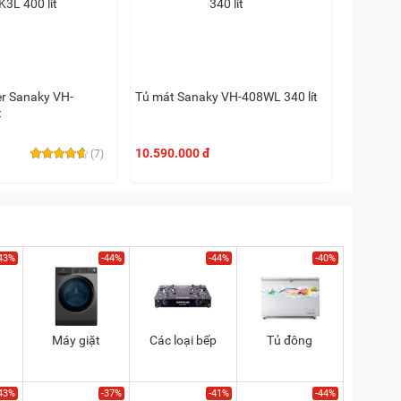
er Sanaky VH-
Tủ mát Sanaky VH-408WL 340 lít
t
10.590.000 đ
(7)
43%
-44%
-44%
-40%
Máy giặt
Các loại bếp
Tủ đông
43%
-37%
-41%
-44%