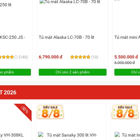
KSC-250.JS -
Tủ mát Alaska LC-70B - 70 lít
Tủ mát mini A
6.790.000 đ
5.500.000 đ
(140)
(10)
6.000.000 đ
sản phẩm
Chỉ còn 2 sản phẩm
Chỉ 
T 2026
-30%