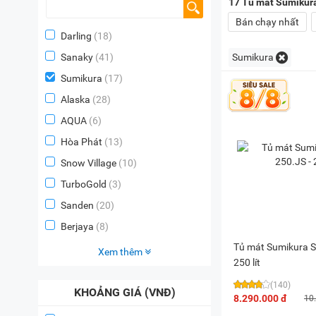
17
Tủ mát Sumikur
Bán chạy nhất
Darling
(18)
Sanaky
(41)
Sumikura
Sumikura
(17)
Alaska
(28)
AQUA
(6)
Hòa Phát
(13)
Snow Village
(10)
TurboGold
(3)
Sanden
(20)
Berjaya
(8)
Tủ mát Sumikura S
Xem thêm
250 lít
(140)
KHOẢNG GIÁ (VNĐ)
8.290.000 đ
10