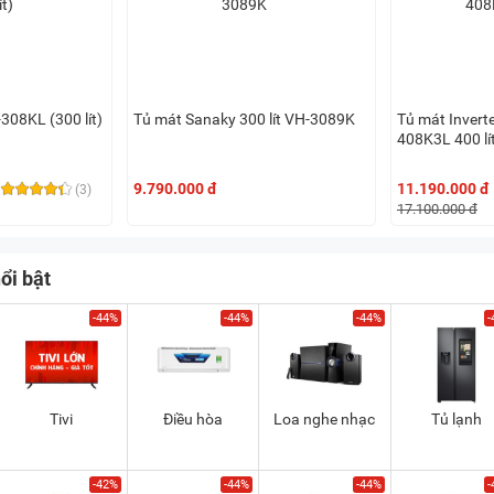
308KL (300 lít)
Tủ mát Sanaky 300 lít VH-3089K
Tủ mát Invert
408K3L 400 lí
9.790.000 đ
11.190.000 đ
(3)
17.100.000 đ
ổi bật
-44%
-44%
-44%
-
Tivi
Điều hòa
Loa nghe nhạc
Tủ lạnh
-42%
-44%
-44%
-