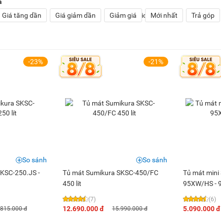
a
Giá tăng dần
Giá giảm dần
Giảm giá
Mới nhất
Trả góp
-23%
-21%
So sánh
So sánh
KSC-250.JS -
Tủ mát Sumikura SKSC-450/FC
Tủ mát mini
450 lít
95XW/HS - 95
(7)
(6)
12.690.000 đ
5.090.000 đ
.815.000 đ
15.990.000 đ