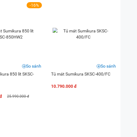
-16%
So sánh
So sánh
kura 850 lít SKSC-
Tủ mát Sumikura SKSC-400/FC
10.790.000 đ
đ
25.990.000 đ