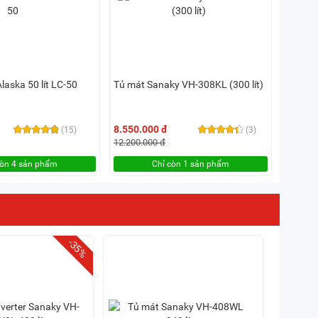
laska 50 lít LC-50
Tủ mát Sanaky VH-308KL (300 lít)
8.550.000 đ
(15)
(3)
12.200.000 đ
còn 4 sản phẩm
Chỉ còn 1 sản phẩm
-35%