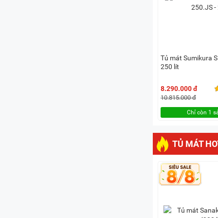
Tủ mát Sumikura S
250 lít
8.290.000 đ
10.815.000 đ
Chỉ còn 1 
TỦ MÁT HO