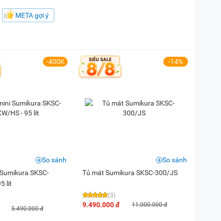
META gợi ý
-400K
-14%
So sánh
So sánh
 Sumikura SKSC-
Tủ mát Sumikura SKSC-300/JS
 lít
(3)
9.490.000 đ
11.000.000 đ
5.490.000 đ