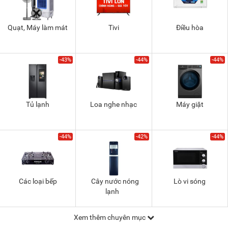
Quạt, Máy làm mát
Tivi
Điều hòa
-43%
-44%
-44%
Tủ lạnh
Loa nghe nhạc
Máy giặt
-44%
-42%
-44%
Các loại bếp
Cây nước nóng
Lò vi sóng
lạnh
Xem thêm chuyên mục