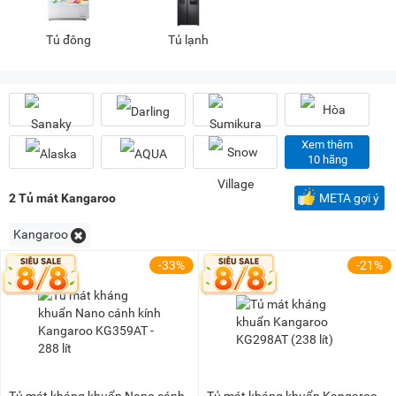
2 triệu - 3 triệu
(1)
5 triệu - 8 triệu
(15)
Tủ đông
Tủ lạnh
8 triệu - 10 triệu
(43)
10 triệu - 15 triệu
(35)
15 triệu - 20 triệu
(15)
20 triệu - 25 triệu
(16)
Xem thêm
25 triệu - 30 triệu
(14)
10 hãng
30 triệu - 40 triệu
(21)
2
Tủ mát Kangaroo
META gợi ý
40 triệu - 50 triệu
(7)
Kangaroo
50 triệu - 100 triệu
(8)
-33%
-21%
Tủ mát kháng khuẩn Nano cánh
Tủ mát kháng khuẩn Kangaroo