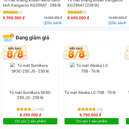
kính Kangaroo KG359AT - 288 lít
KG298AT (238 lít)
(2)
(8)
9.990.000 đ
8.690.000 đ
15.000.000 đ
10.990.000 đ
So sánh
So sánh
Đang giảm giá
Tủ mát Sumikura SKSC-
Tủ mát Alaska LC-70B - 70 lít
250.JS - 250 lít
(140)
(10)
8.290.000 đ
6.790.000 đ
Chỉ còn 2 sản phẩm
Chỉ còn 1 sản phẩm