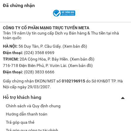
Đã chứng nhận
CÔNG TY CỔ PHẦN MẠNG TRỰC TUYẾN META
Trên 19 năm Uy tín cung cấp Dịch vụ Bán hàng & Thu tiền tại nhà
toàn quốc
HÀ NỘI:
56 Duy Tân, P. Cầu Giấy. (
Xem bản đồ
)
Điện thoại:
(024) 3568 6969
TP.HCM:
20A Cộng Hòa, P. Bảy Hiền. (
Xem bản đồ
)
716-718 Điện Biên Phủ, P. Vườn Lài. (
Xem bản đồ
)
Điện thoại:
(028) 3833 6666
Giấy chứng nhận ĐKDN/MST số
0102196915
do Sở KH&ĐT TP. Hà
Nội cấp ngày 29/03/2007.
Hỗ trợ khách hàng
Chính sách và Quy định chung
Hướng dẫn thanh toán
Trả góp qua thẻ
Trả góp qua công ty tài chính