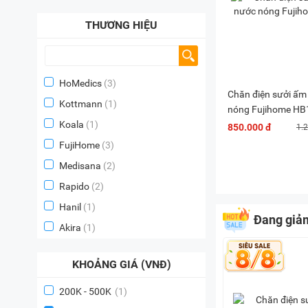
THƯƠNG HIỆU
HoMedics
(3)
Chăn điện sưởi ấm
Kottmann
(1)
nóng Fujihome H
Koala
(1)
850.000 đ
1.
FujiHome
(3)
Medisana
(2)
Rapido
(2)
Hanil
(1)
Đang giả
Akira
(1)
KHOẢNG GIÁ (VNĐ)
200K - 500K
(1)