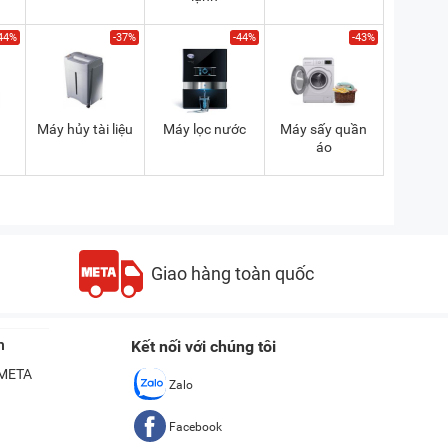
44%
-37%
-44%
-43%
a
Máy hủy tài liệu
Máy lọc nước
Máy sấy quần
áo
Giao hàng toàn quốc
n
Kết nối với chúng tôi
ề META
Zalo
Facebook