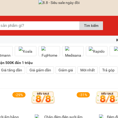
ện 500K đến 1 triệu
Giá tăng dần
Giá giảm dần
Giảm giá
Mới nhất
Trả góp
-29%
-31%