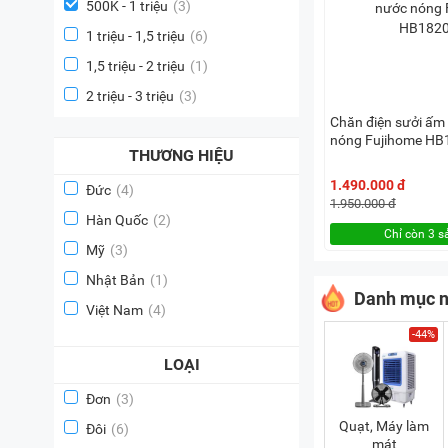
500K - 1 triệu
(3)
1 triệu - 1,5 triệu
(6)
1,5 triệu - 2 triệu
(1)
2 triệu - 3 triệu
(3)
Chăn điện sưởi ấm
nóng Fujihome H
THƯƠNG HIỆU
1.490.000 đ
Đức
(4)
1.950.000 đ
Hàn Quốc
(2)
Chỉ còn 3 
Mỹ
(3)
Nhật Bản
(1)
Danh mục n
Việt Nam
(4)
-44%
LOẠI
Đơn
(3)
Quạt, Máy làm
Đôi
(6)
mát