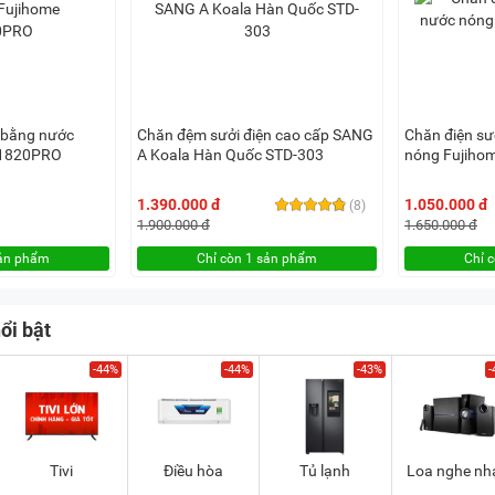
 bằng nước
Chăn đệm sưởi điện cao cấp SANG
Chăn điện s
B1820PRO
A Koala Hàn Quốc STD-303
nóng Fujiho
1.390.000 đ
1.050.000 đ
(8)
1.900.000 đ
1.650.000 đ
sản phẩm
Chỉ còn 1 sản phẩm
Chỉ 
ổi bật
-44%
-44%
-43%
-
Tivi
Điều hòa
Tủ lạnh
Loa nghe nh