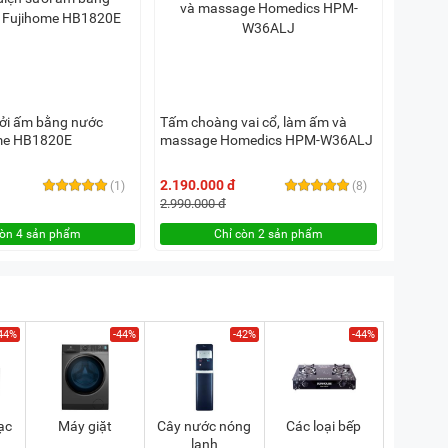
ưởi ấm bằng nước
Tấm choàng vai cổ, làm ấm và
me HB1820E
massage Homedics HPM-W36ALJ
2.190.000 đ
(1)
(8)
2.990.000 đ
còn 4 sản phẩm
Chỉ còn 2 sản phẩm
44%
-44%
-42%
-44%
ạc
Máy giặt
Cây nước nóng
Các loại bếp
lạnh