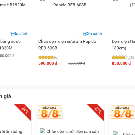
So sánh
So sánh
 bằng nước
Chăn đệm điện sưởi ấm Rapido
Đệm điện Ha
B1820M
REB-60SB
180cm)
200.000 đ
(6)
(26)
590.000 đ
850.000 đ
850.000 đ
m giá
-24%
-27%