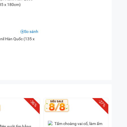
So sánh
nil Hàn Quốc (135 x
-36%
-27%