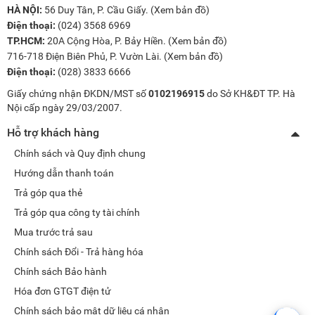
HÀ NỘI:
56 Duy Tân, P. Cầu Giấy. (
Xem bản đồ
)
Điện thoại:
(024) 3568 6969
TP.HCM:
20A Cộng Hòa, P. Bảy Hiền. (
Xem bản đồ
)
716-718 Điện Biên Phủ, P. Vườn Lài. (
Xem bản đồ
)
Điện thoại:
(028) 3833 6666
Giấy chứng nhận ĐKDN/MST số
0102196915
do Sở KH&ĐT TP. Hà
Nội cấp ngày 29/03/2007.
Hỗ trợ khách hàng
Chính sách và Quy định chung
Hướng dẫn thanh toán
Trả góp qua thẻ
Trả góp qua công ty tài chính
Mua trước trả sau
Chính sách Đổi - Trả hàng hóa
Chính sách Bảo hành
Hóa đơn GTGT điện tử
Chính sách bảo mật dữ liệu cá nhân