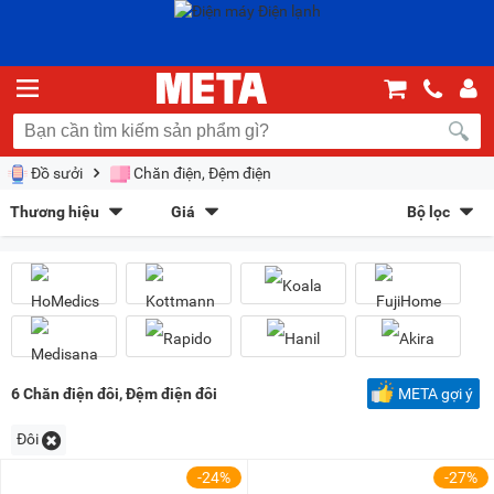
Đồ sưởi
Chăn điện, Đệm điện
Thương hiệu
Giá
Bộ lọc
HoMedics
(3)
Kottmann
(1)
Sắp xếp theo
Koala
(1)
FujiHome
(3)
Bán chạy nhất
Giá tăng dần
Giá giảm dần
Giảm giá
Medisana
(2)
Rapido
(2)
Hanil
(1)
Akira
(1)
Mới nhất
Trả góp
META gợi ý
Kiểu hiển thị
6
Chăn điện đôi, Đệm điện đôi
META gợi ý
Dạng lưới
Danh sách
Đôi
Chọn khoảng giá
-24%
-27%