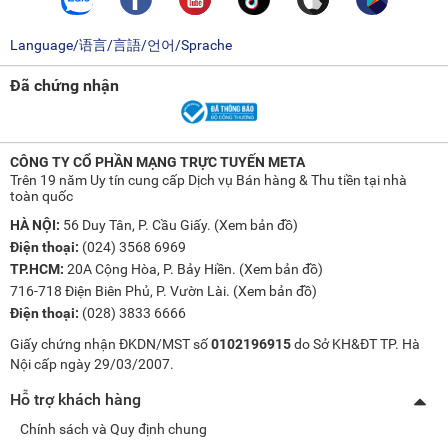
Language/语言/言語/언어/Sprache
Đã chứng nhận
CÔNG TY CỔ PHẦN MẠNG TRỰC TUYẾN META
Trên 19 năm Uy tín cung cấp Dịch vụ Bán hàng & Thu tiền tại nhà
toàn quốc
HÀ NỘI:
56 Duy Tân, P. Cầu Giấy. (
Xem bản đồ
)
Điện thoại:
(024) 3568 6969
TP.HCM:
20A Cộng Hòa, P. Bảy Hiền. (
Xem bản đồ
)
716-718 Điện Biên Phủ, P. Vườn Lài. (
Xem bản đồ
)
Điện thoại:
(028) 3833 6666
Giấy chứng nhận ĐKDN/MST số
0102196915
do Sở KH&ĐT TP. Hà
Nội cấp ngày 29/03/2007.
Hỗ trợ khách hàng
Chính sách và Quy định chung