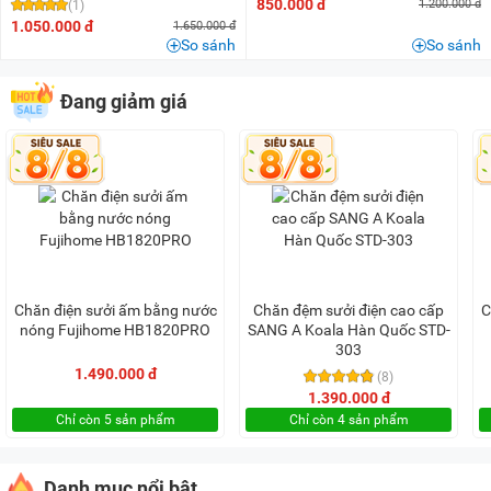
850.000 đ
1.200.000 đ
(1)
1.050.000 đ
1.650.000 đ
So sánh
So sánh
Đang giảm giá
Chăn điện sưởi ấm bằng nước
Chăn đệm sưởi điện cao cấp
C
nóng Fujihome HB1820PRO
SANG A Koala Hàn Quốc STD-
303
1.490.000 đ
(8)
1.390.000 đ
Chỉ còn 5 sản phẩm
Chỉ còn 4 sản phẩm
Danh mục nổi bật