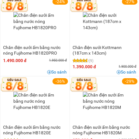
200K - 500K
(1)
-24%
-27%
500K - 1 triệu
(3)
1 triệu - 1,5 triệu
(6)
1,5 triệu - 2 triệu
(1)
2 triệu - 3 triệu
(3)
Chăn điện sưởi ấm bằng nước
Chăn điện sưởi Kottmann
nóng Fujihome HB1820PRO
(187cm x 143cm)
1.490.000 đ
1.950.000 đ
(9)
1.390.000 đ
1.900.000 đ
So sánh
So sánh
-36%
-29%
Chăn điện sưởi ấm bằng nước
Chăn điện sưởi ấm bằng nước
nóng Fujihome HB1820E
nóng Fujihome HB1820M