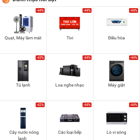
-44%
-44%
-44%
Quạt, Máy làm mát
Tivi
Điều hòa
-43%
-44%
-44%
Tủ lạnh
Loa nghe nhạc
Máy giặt
-42%
-44%
-44%
Cây nước nóng
Các loại bếp
Lò vi sóng
lạnh