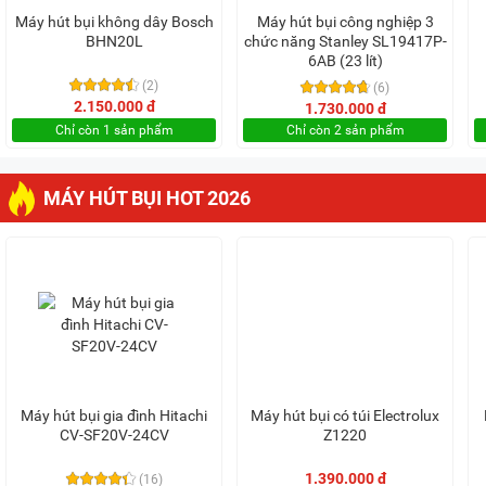
Máy hút bụi không dây Bosch
Máy hút bụi công nghiệp 3
BHN20L
chức năng Stanley SL19417P-
6AB (23 lít)
(2)
(6)
2.150.000 đ
1.730.000 đ
Chỉ còn 1 sản phẩm
Chỉ còn 2 sản phẩm
MÁY HÚT BỤI HOT 2026
Máy hút bụi gia đình Hitachi
Máy hút bụi có túi Electrolux
CV-SF20V-24CV
Z1220
1.390.000 đ
(16)