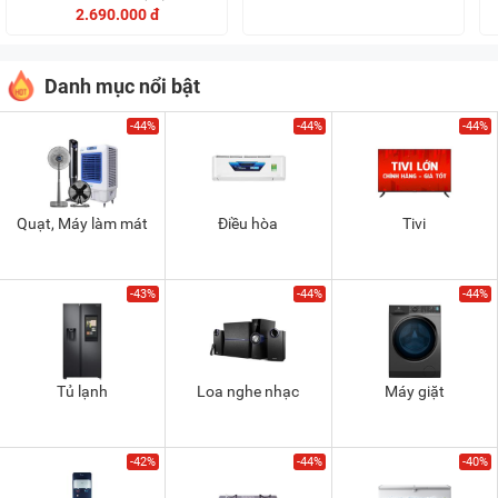
2.690.000 đ
Danh mục nổi bật
-44%
-44%
-44%
Quạt, Máy làm mát
Điều hòa
Tivi
-43%
-44%
-44%
Tủ lạnh
Loa nghe nhạc
Máy giặt
-42%
-44%
-40%