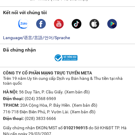
Kết nối với chúng tôi
Language/语言/言語/언어/Sprache
Đã chứng nhận
CÔNG TY CỔ PHẦN MẠNG TRỰC TUYẾN META
Trên 19 năm Uy tín cung cấp Dịch vụ Bán hàng & Thu tiền tại nhà
toàn quốc
HÀ NỘI:
56 Duy Tân, P. Cầu Giấy. (
Xem bản đồ
)
Điện thoại:
(024) 3568 6969
TP.HCM:
20A Cộng Hòa, P. Bảy Hiền. (
Xem bản đồ
)
716-718 Điện Biên Phủ, P. Vườn Lài. (
Xem bản đồ
)
Điện thoại:
(028) 3833 6666
Giấy chứng nhận ĐKDN/MST số
0102196915
do Sở KH&ĐT TP. Hà
Nội cấp ngày 29/03/2007.