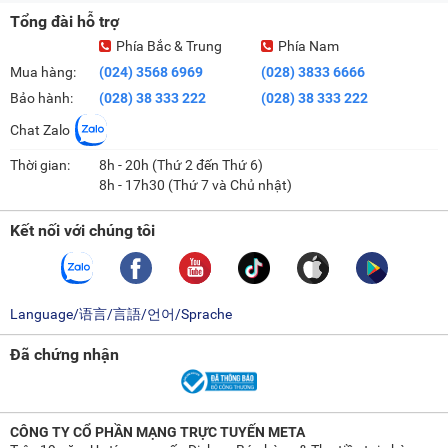
Tên
Tổng đài hỗ trợ
Phía Bắc & Trung
Phía Nam
Loa Soundmax AL-22
Mua hàng:
(024) 3568 6969
(028) 3833 6666
Loa di động Harman Kardon ONYX Studio 7
Bảo hành:
(028) 38 333 222
(028) 38 333 222
Loa di động Klipsch Austin
Chat Zalo
Loa bluetooth di động Tronsmart T7
Thời gian:
8h - 20h (Thứ 2 đến Thứ 6)
Loa Bluetooth 5.0 Tronsmart Force Max 80W
8h - 17h30 (Thứ 7 và Chủ nhật)
Loa Bluetooth JBL Clip 5
Kết nối với chúng tôi
Loa Bluetooth Sony ULT10
Loa Bluetooth di động JBL Go 4
Language/语言/言語/언어/Sprache
Loa Bluetooth LG xboom Bounce
Các loại loa bluetooth
Đã chứng nhận
Hiện nay,
loa bluetooth
được thiết kế đa dạng về kiểu dáng, kích
thước và đặc biệt là mức công suất, nhằm đáp ứng nhiều nhu cầu sử
dụng khác nhau từ nghe nhạc cá nhân đến tổ chức tiệc tùng, sự kiện.
CÔNG TY CỔ PHẦN MẠNG TRỰC TUYẾN META
Dưới đây là các loại loa Bluetooth phổ biến hiện nay: