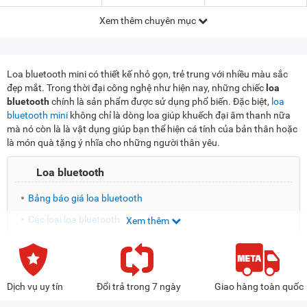
Xem thêm chuyên mục
Loa bluetooth mini có thiết kế nhỏ gọn, trẻ trung với nhiều màu sắc
đẹp mắt. Trong thời đại công nghệ như hiện nay, những chiếc
loa
bluetooth
chính là sản phẩm được sử dụng phổ biến. Đặc biệt,
loa
bluetooth mini
không chỉ là dòng loa giúp khuếch đại âm thanh nữa
mà nó còn là là vật dụng giúp bạn thể hiện cá tính của bản thân hoặc
là món quà tặng ý nhĩa cho những người thân yêu.
Loa bluetooth
Bảng báo giá loa bluetooth
Các loại loa bluetooth
Xem thêm
Kinh nghiệm mua loa bluetooth
META.vn - cửa hàng bán loa bluetooth chính hãng, giá rẻ
Dịch vụ uy tín
Đổi trả trong 7 ngày
Giao hàng toàn quốc
Bảng báo giá loa bluetooth