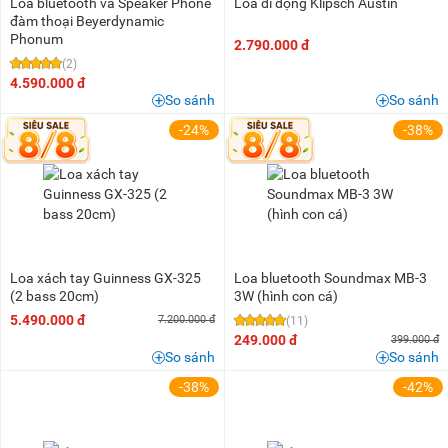
Loa bluetooth và Speaker Phone
Loa di động Klipsch Austin
đàm thoại Beyerdynamic
Phonum
2.790.000 đ
(2)
4.590.000 đ
So sánh
So sánh
-24%
-38%
Loa xách tay Guinness GX-325
Loa bluetooth Soundmax MB-3
(2 bass 20cm)
3W (hình con cá)
5.490.000 đ
7.200.000 đ
(11)
249.000 đ
399.000 đ
So sánh
So sánh
-38%
-42%