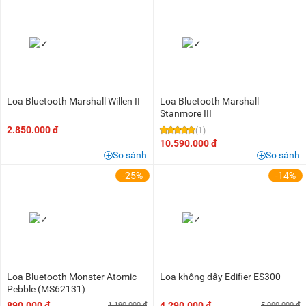
Loa Bluetooth Marshall Willen II
Loa Bluetooth Marshall
Stanmore III
2.850.000 đ
(1)
10.590.000 đ
So sánh
So sánh
-25%
-14%
Loa Bluetooth Monster Atomic
Loa không dây Edifier ES300
Pebble (MS62131)
890.000 đ
4.290.000 đ
1.190.000 đ
5.000.000 đ