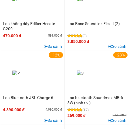
Loa không dây Edifier Hecate
Loa Bose Soundlink Flex II (2)
G200
470.000 đ
599.000 đ
(3)
3.850.000 đ
So sánh
So sánh
-12%
-28%
Loa Bluetooth JBL Charge 6
Loa bluetooth Soundmax MB-6
3W (hình tivi)
4.390.000 đ
4.990.000 đ
(17)
269.000 đ
374.000 đ
So sánh
So sánh