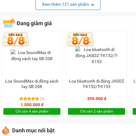
Xem thêm 121 sản phẩm
Đang giảm giá
Loa SoundMax di động xách
Loa bluetooth di động JASOZ
L
tay SB-208
T-K152/T-K153
359.000 đ
(3)
1.050.000 đ
Chỉ còn 4 sản phẩm
Chỉ còn 2 sản phẩm
Danh mục nổi bật