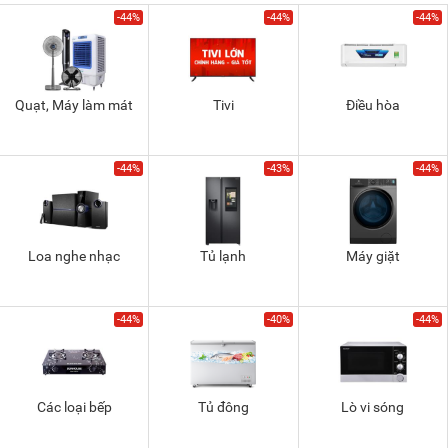
-44%
-44%
-44%
Quạt, Máy làm mát
Tivi
Điều hòa
-44%
-43%
-44%
Loa nghe nhạc
Tủ lạnh
Máy giặt
-44%
-40%
-44%
Các loại bếp
Tủ đông
Lò vi sóng