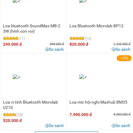
Loa bluetooth SoundMax MB-2
Loa Bluetooth Microlab BP12
3W (hình con voi)
(11)
(12)
249.000 đ
820.000 đ
399.000 đ
1.425.000 đ
So sánh
So sánh
-15%
Loa vi tính Bluetooth Microlab
Loa mic hội nghị Maxhub BM35
U210
7.990.000 đ
9.350.000 đ
(9)
520.000 đ
So sánh
So sánh