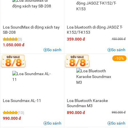
200K - 500K
(21)
500K - 1 triệu
(25)
1 triệu - 1,5 triệu
(11)
1,5 triệu - 2 triệu
(9)
Loa SoundMax di động xách tay
Loa bluetooth di động JASOZ T-
SB-208
K152/T-K153
2 triệu - 3 triệu
(24)
359.000 đ
450.000 đ
(3)
3 triệu - 5 triệu
(25)
1.050.000 đ
So sánh
So sánh
5 triệu - 8 triệu
(15)
-10%
8 triệu - 10 triệu
(9)
10 triệu - 15 triệu
(10)
15 triệu - 20 triệu
(4)
Loa Soundmax AL-11
Loa Bluetooth Karaoke
Soundmax M3
890.000 đ
990.000 đ
(13)
990.000 đ
So sánh
So sánh