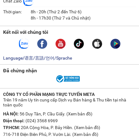
Chat Zalo
Thời gian:
8h - 20h (Thứ 2 đến Thứ 6)
8h - 17h30 (Thứ 7 và Chủ nhật)
Kết nối với chúng tôi
Language/语言/言語/언어/Sprache
Đã chứng nhận
CÔNG TY CỔ PHẦN MẠNG TRỰC TUYẾN META
Trên 19 năm Uy tín cung cấp Dịch vụ Bán hàng & Thu tiền tại nhà
toàn quốc
HÀ NỘI:
56 Duy Tân, P. Cầu Giấy. (
Xem bản đồ
)
Điện thoại:
(024) 3568 6969
TP.HCM:
20A Cộng Hòa, P. Bảy Hiền. (
Xem bản đồ
)
716-718 Điện Biên Phủ, P. Vườn Lài. (
Xem bản đồ
)