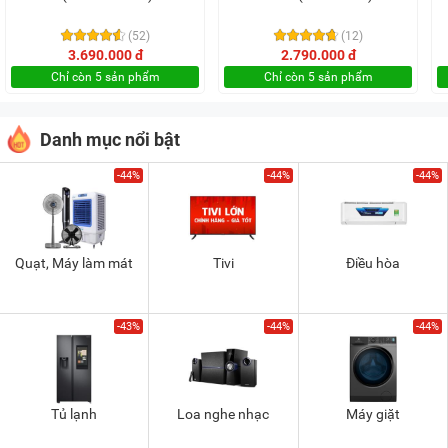
(52)
(12)
3.690.000 đ
2.790.000 đ
Chỉ còn 5 sản phẩm
Chỉ còn 5 sản phẩm
Danh mục nổi bật
-44%
-44%
-44%
Quạt, Máy làm mát
Tivi
Điều hòa
-43%
-44%
-44%
Tủ lạnh
Loa nghe nhạc
Máy giặt