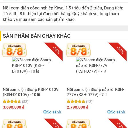
500K - 1 triệu
(3)
Nồi cơm điện công nghiệp Kiwa, 1,5 triệu đến 2 triệu, Dung tích:
1 triệu - 1,5 triệu
(8)
Từ 5 lít - 8 lít hiện tại đang hết hàng. Quý khách vui lòng tham
1,5 triệu - 2 triệu
(9)
khảo và mua sắm các sản phẩm khác.
2 triệu - 3 triệu
(25)
3 triệu - 5 triệu
(10)
SẢN PHẨM BÁN CHẠY KHÁC
5 triệu - 8 triệu
(4)
-26%
-30%
Nồi cơm điện Sharp KSH-1010V
Nồi cơm điện Sharp nắp rời KSH-
(KSH-D1010V) - 10 lít
777V (KSH-D77V) - 7 lít
(52)
(12)
3.690.000 đ
2.790.000 đ
So sánh
So sánh
-27%
-22%