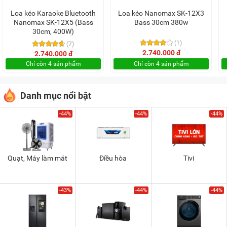
Loa kéo Karaoke Bluetooth
Loa kéo Nanomax SK-12X3
Nanomax SK-12X5 (Bass
Bass 30cm 380w
30cm, 400W)
(1)
(7)
2.740.000 đ
2.740.000 đ
Chỉ còn 4 sản phẩm
Chỉ còn 4 sản phẩm
Danh mục nổi bật
-44%
-44%
-44%
Quạt, Máy làm mát
Điều hòa
Tivi
-43%
-44%
-44%