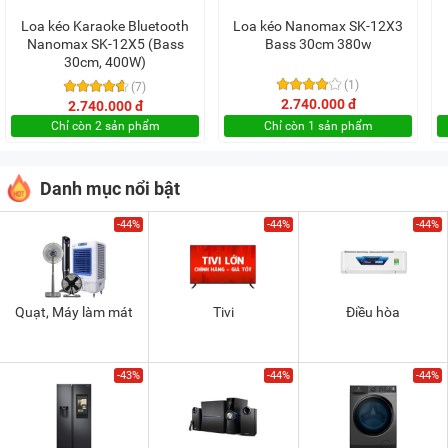
Loa kéo Karaoke Bluetooth
Loa kéo Nanomax SK-12X3
Nanomax SK-12X5 (Bass
Bass 30cm 380w
30cm, 400W)
(1)
(7)
2.740.000 đ
2.740.000 đ
Chỉ còn 2 sản phẩm
Chỉ còn 1 sản phẩm
Danh mục nổi bật
-44%
-44%
-44%
Quạt, Máy làm mát
Tivi
Điều hòa
-43%
-44%
-44%