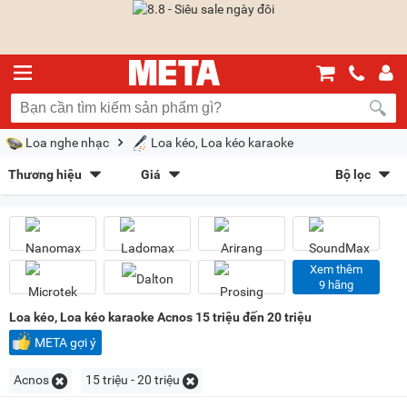
Loa nghe nhạc
Loa kéo, Loa kéo karaoke
Thương hiệu
Giá
Bộ lọc
Nanomax
(31)
Ladomax
(7)
Sắp xếp theo
Arirang
(7)
SoundMax
(1)
Bán chạy nhất
Giá tăng dần
Giá giảm dần
Giảm giá
Microtek
(9)
Dalton
(20)
Prosing
(13)
Sumico
(5)
Mới nhất
Trả góp
META gợi ý
Xem thêm
9 hãng
JBL
(10)
Guinness
(1)
Kiểu hiển thị
Loa kéo, Loa kéo karaoke Acnos 15 triệu đến 20 triệu
Dạng lưới
Danh sách
META gợi ý
Chọn khoảng giá
Acnos
15 triệu - 20 triệu