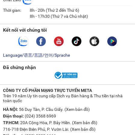
Thời gian:
8h - 20h (Thứ 2 đến Thứ 6)
8h - 17h30 (Thứ 7 và Chủ nhật)
Kết nối với chúng tôi
Language/语言/言語/언어/Sprache
Đã chứng nhận
CÔNG TY CỔ PHẦN MẠNG TRỰC TUYẾN META
Trên 19 năm Uy tín cung cấp Dịch vụ Bán hàng & Thu tiền tại nhà
toàn quốc
HÀ NỘI:
56 Duy Tân, P. Cầu Giấy. (
Xem bản đồ
)
Điện thoại:
(024) 3568 6969
TP.HCM:
20A Cộng Hòa, P. Bảy Hiền. (
Xem bản đồ
)
716-718 Điện Biên Phủ, P. Vườn Lài. (
Xem bản đồ
)