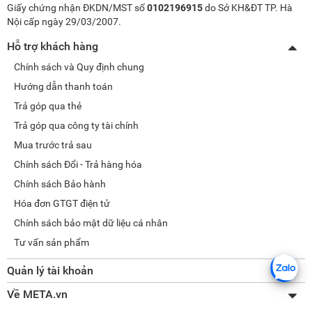
Giấy chứng nhận ĐKDN/MST số
0102196915
do Sở KH&ĐT TP. Hà
Nội cấp ngày 29/03/2007.
Hỗ trợ khách hàng
Chính sách và Quy định chung
Hướng dẫn thanh toán
Trả góp qua thẻ
Trả góp qua công ty tài chính
Mua trước trả sau
Chính sách Đổi - Trả hàng hóa
Chính sách Bảo hành
Hóa đơn GTGT điện tử
Chính sách bảo mật dữ liệu cá nhân
Tư vấn sản phẩm
Quản lý tài khoản
Thay đổi thông tin
Về META.vn
Lấy lại mật khẩu