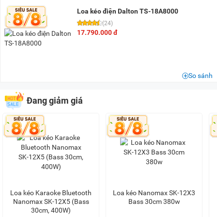
1,5 triệu - 2 triệu
(1)
Loa kéo điện Dalton TS-18A8000
2 triệu - 3 triệu
(14)
(24)
3 triệu - 5 triệu
(17)
17.790.000 đ
5 triệu - 8 triệu
(37)
8 triệu - 10 triệu
(18)
10 triệu - 15 triệu
(18)
So sánh
15 triệu - 20 triệu
(6)
Đang giảm giá
20 triệu - 25 triệu
(4)
25 triệu - 30 triệu
(2)
30 triệu - 40 triệu
(1)
Loa kéo Karaoke Bluetooth
Loa kéo Nanomax SK-12X3
Nanomax SK-12X5 (Bass
Bass 30cm 380w
30cm, 400W)