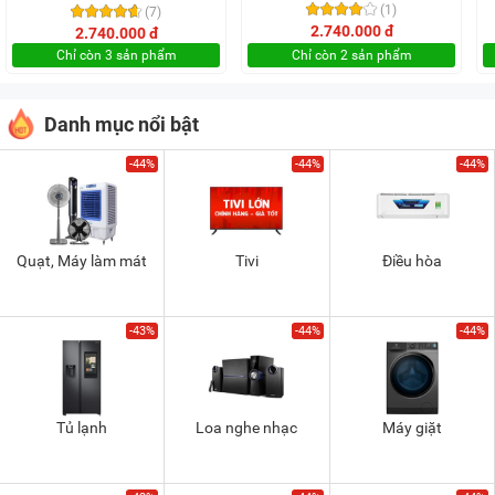
(1)
(7)
2.740.000 đ
2.740.000 đ
Chỉ còn 3 sản phẩm
Chỉ còn 2 sản phẩm
Danh mục nổi bật
-44%
-44%
-44%
Quạt, Máy làm mát
Tivi
Điều hòa
-43%
-44%
-44%
Tủ lạnh
Loa nghe nhạc
Máy giặt