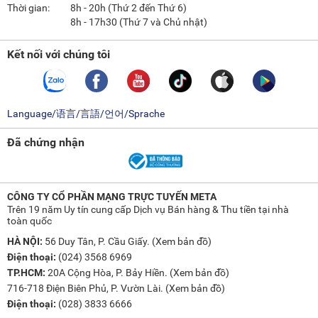
Thời gian:
8h - 20h (Thứ 2 đến Thứ 6)
8h - 17h30 (Thứ 7 và Chủ nhật)
Kết nối với chúng tôi
Language/语言/言語/언어/Sprache
Đã chứng nhận
CÔNG TY CỔ PHẦN MẠNG TRỰC TUYẾN META
Trên 19 năm Uy tín cung cấp Dịch vụ Bán hàng & Thu tiền tại nhà
toàn quốc
HÀ NỘI:
56 Duy Tân, P. Cầu Giấy. (
Xem bản đồ
)
Điện thoại:
(024) 3568 6969
TP.HCM:
20A Cộng Hòa, P. Bảy Hiền. (
Xem bản đồ
)
716-718 Điện Biên Phủ, P. Vườn Lài. (
Xem bản đồ
)
Điện thoại:
(028) 3833 6666