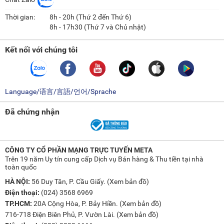
Thời gian:
8h - 20h (Thứ 2 đến Thứ 6)
8h - 17h30 (Thứ 7 và Chủ nhật)
Kết nối với chúng tôi
Language/语言/言語/언어/Sprache
Đã chứng nhận
CÔNG TY CỔ PHẦN MẠNG TRỰC TUYẾN META
Trên 19 năm Uy tín cung cấp Dịch vụ Bán hàng & Thu tiền tại nhà
toàn quốc
HÀ NỘI:
56 Duy Tân, P. Cầu Giấy. (
Xem bản đồ
)
Điện thoại:
(024) 3568 6969
TP.HCM:
20A Cộng Hòa, P. Bảy Hiền. (
Xem bản đồ
)
716-718 Điện Biên Phủ, P. Vườn Lài. (
Xem bản đồ
)