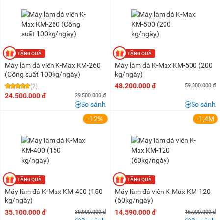
1,5 triệu - 2 triệu
(3)
2 triệu - 3 triệu
(2)
3 triệu - 5 triệu
(2)
5 triệu - 8 triệu
(4)
8 triệu - 10 triệu
(5)
Máy làm đá viên K-Max KM-260
Máy làm đá K-Max KM-500 (200
10 triệu - 15 triệu
(12)
(Công suất 100kg/ngày)
kg/ngày)
48.200.000 đ
59.800.000 đ
(2)
15 triệu - 20 triệu
(7)
24.500.000 đ
29.500.000 đ
20 triệu - 25 triệu
(10)
So sánh
So sánh
25 triệu - 30 triệu
(9)
-12%
-1,4M
30 triệu - 40 triệu
(27)
40 triệu - 50 triệu
(18)
50 triệu - 100 triệu
(28)
100 triệu - 200 triệu
(7)
Máy làm đá K-Max KM-400 (150
Máy làm đá viên K-Max KM-120
Trên 200 triệu
(1)
kg/ngày)
(60kg/ngày)
35.100.000 đ
14.590.000 đ
39.900.000 đ
16.000.000 đ