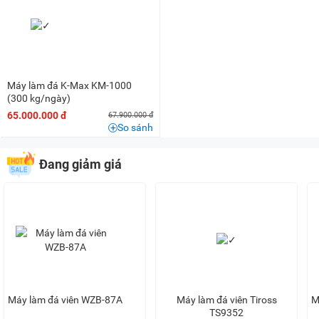
Máy làm đá K-Max KM-1000
(300 kg/ngày)
65.000.000 đ
67.900.000 đ
So sánh
Đang giảm giá
Máy làm đá viên WZB-87A
Máy làm đá viên Tiross
M
TS9352