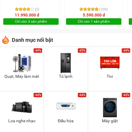
(2)
(109)
11.990.000 đ
5.590.000 đ
Chỉ còn 3 sản phẩm
Chỉ còn 1 sản phẩm
Danh mục nổi bật
-44%
-43%
-44%
Quạt, Máy làm mát
Tủ lạnh
Tivi
-44%
-44%
-44%
Loa nghe nhạc
Điều hòa
Máy giặt