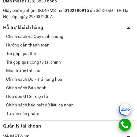
Điện thoại:
(028) 3833 6666
Giấy chứng nhận ĐKDN/MST số
0102196915
do Sở KH&ĐT TP. Hà
Nội cấp ngày 29/03/2007.
Hỗ trợ khách hàng
Chính sách và Quy định chung
Hướng dẫn thanh toán
Trả góp qua thẻ
Trả góp qua công ty tài chính
Mua trước trả sau
Chính sách Đổi - Trả hàng hóa
Chính sách Bảo hành
Hóa đơn GTGT điện tử
Chính sách bảo mật dữ liệu cá nhân
Tư vấn sản phẩm
Quản lý tài khoản
Thay đổi thông tin
Về META.vn