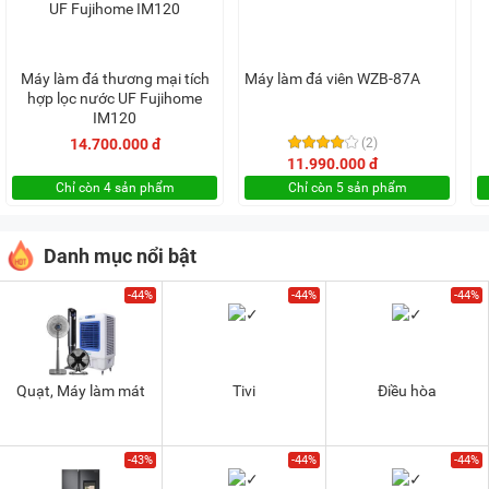
Máy làm đá thương mại tích
Máy làm đá viên WZB-87A
hợp lọc nước UF Fujihome
IM120
14.700.000 đ
(2)
11.990.000 đ
Chỉ còn 4 sản phẩm
Chỉ còn 5 sản phẩm
Danh mục nổi bật
-44%
-44%
-44%
Quạt, Máy làm mát
Tivi
Điều hòa
-43%
-44%
-44%