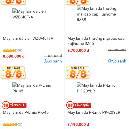
1,5 triệu - 2 triệu
(3)
2 triệu - 3 triệu
(2)
3 triệu - 5 triệu
(2)
5 triệu - 8 triệu
(4)
8 triệu - 10 triệu
(5)
Máy làm đá viên WZB-40F/A
Máy làm đá thương mại cao cấp
10 triệu - 15 triệu
(12)
Fujihome IM65
9.700.000 đ
11.800.000 đ
(9)
15 triệu - 20 triệu
(8)
8.690.000 đ
12.000.000 đ
20 triệu - 25 triệu
(10)
So sánh
So sánh
25 triệu - 30 triệu
(9)
30 triệu - 40 triệu
(32)
40 triệu - 50 triệu
(20)
50 triệu - 100 triệu
(32)
100 triệu - 200 triệu
(8)
Máy làm đá P-Emic PK-45
Máy làm đá P-Emic PK-20YLR
Trên 200 triệu
(1)
8.190.000 đ
(2)