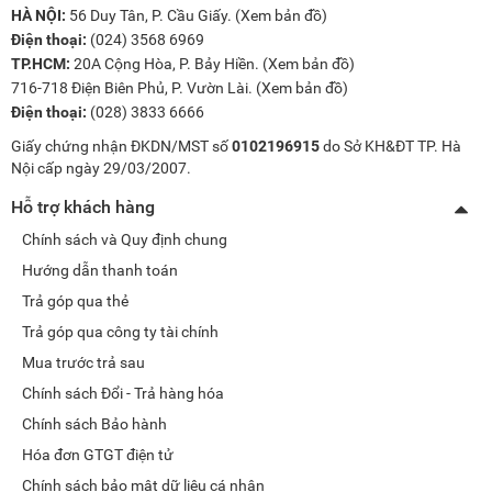
HÀ NỘI:
56 Duy Tân, P. Cầu Giấy. (
Xem bản đồ
)
Điện thoại:
(024) 3568 6969
TP.HCM:
20A Cộng Hòa, P. Bảy Hiền. (
Xem bản đồ
)
716-718 Điện Biên Phủ, P. Vườn Lài. (
Xem bản đồ
)
Điện thoại:
(028) 3833 6666
Giấy chứng nhận ĐKDN/MST số
0102196915
do Sở KH&ĐT TP. Hà
Nội cấp ngày 29/03/2007.
Hỗ trợ khách hàng
Chính sách và Quy định chung
Hướng dẫn thanh toán
Trả góp qua thẻ
Trả góp qua công ty tài chính
Mua trước trả sau
Chính sách Đổi - Trả hàng hóa
Chính sách Bảo hành
Hóa đơn GTGT điện tử
Chính sách bảo mật dữ liệu cá nhân