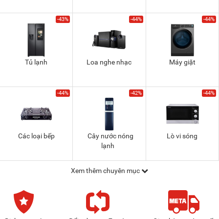
-43%
-44%
-44%
Tủ lạnh
Loa nghe nhạc
Máy giặt
-44%
-42%
-44%
Các loại bếp
Cây nước nóng
Lò vi sóng
lạnh
Xem thêm chuyên mục