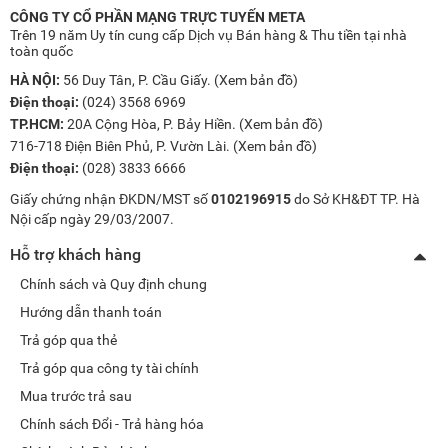
CÔNG TY CỔ PHẦN MẠNG TRỰC TUYẾN META
Trên 19 năm Uy tín cung cấp Dịch vụ Bán hàng & Thu tiền tại nhà
toàn quốc
HÀ NỘI:
56 Duy Tân, P. Cầu Giấy. (
Xem bản đồ
)
Điện thoại:
(024) 3568 6969
TP.HCM:
20A Cộng Hòa, P. Bảy Hiền. (
Xem bản đồ
)
716-718 Điện Biên Phủ, P. Vườn Lài. (
Xem bản đồ
)
Điện thoại:
(028) 3833 6666
Giấy chứng nhận ĐKDN/MST số
0102196915
do Sở KH&ĐT TP. Hà
Nội cấp ngày 29/03/2007.
Hỗ trợ khách hàng
Chính sách và Quy định chung
Hướng dẫn thanh toán
Trả góp qua thẻ
Trả góp qua công ty tài chính
Mua trước trả sau
Chính sách Đổi - Trả hàng hóa