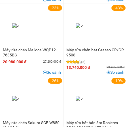
-23%
-43%
Máy rửa chén Malloca WQP12-
Máy rửa chén bát Grasso CR/GR
7635BS
9508
20.980.000 đ
27.200.000 đ
(3)
13.740.000 đ
23.985.000 đ
So sánh
So sánh
-26%
-19%
Máy rửa chén Sakura SCE-W850
Máy rửa bát bán âm Rosieres