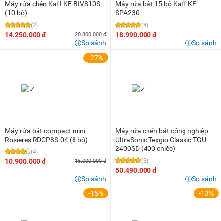
Máy rửa chén Kaff KF-BIV810S
Máy rửa bát 15 bộ Kaff KF-
(10 bộ)
SPA230
(2)
(4)
14.250.000 đ
18.990.000 đ
20.800.000 đ
So sánh
So sánh
-27%
Máy rửa bát compact mini
Máy rửa chén bát công nghiệp
Rosieres RDCP8S-04 (8 bộ)
UltraSonic Texgio Classic TGU-
2400SD (400 chiếc)
(4)
10.900.000 đ
(3)
15.000.000 đ
50.490.000 đ
So sánh
So sánh
-15%
-13%