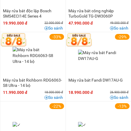
Máy rửa bát độc lập Bosch
Máy rửa bát công nghiệp
SMS4ECI14E Series 4
TurboGold TG-DW3060P
19.990.000 đ
47.990.000 đ
22.000.000 đ
49.000.000 đ
So sánh
So sánh
-33%
-29%
Máy rửa bát Richborn RDG6063-
Máy rửa bát Fandi DW17AU-G
S8 Ultra - 14 bộ
11.990.000 đ
18.990.000 đ
18.000.000 đ
26.900.000 đ
So sánh
So sánh
-22%
-13%