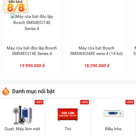
Máy rửa bát độc lập Bosch
Máy rửa bát Bosch
SMS4ECI14E Series 4
SMS4HCI48E serie 4 (14 bộ)
S
19.990.000 đ
18.290.000 đ
Danh mục nổi bật
-44%
-44%
-44%
Quạt, Máy làm mát
Tivi
Điều hòa