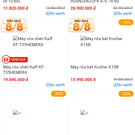
(8-10 bộ)
RDSN2D622PX-47E 16 bộ
11.820.000 đ
26.900.000 đ
15.900.000 đ
33.400.000 đ
So sánh
So sánh
-18%
Máy rửa chén Kaff KF-
Máy rửa bát Kocher X16B
T35HEMERA
19.690.000 đ
15.990.000 đ
19.500.000 đ
So sánh
So sánh
-30%
-32%