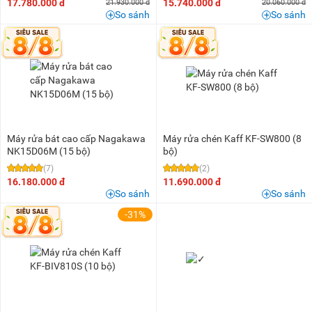
17.780.000 đ
15.740.000 đ
21.930.000 đ
20.060.000 đ
So sánh
So sánh
Máy rửa bát cao cấp Nagakawa
Máy rửa chén Kaff KF-SW800 (8
NK15D06M (15 bộ)
bộ)
(7)
(2)
16.180.000 đ
11.690.000 đ
So sánh
So sánh
-31%