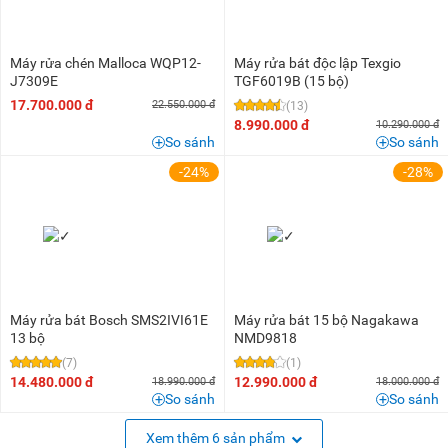
Máy rửa chén Malloca WQP12-
Máy rửa bát độc lập Texgio
J7309E
TGF6019B (15 bộ)
17.700.000 đ
22.550.000 đ
(13)
8.990.000 đ
10.290.000 đ
So sánh
So sánh
-24%
-28%
Máy rửa bát Bosch SMS2IVI61E
Máy rửa bát 15 bộ Nagakawa
13 bộ
NMD9818
(7)
(1)
14.480.000 đ
12.990.000 đ
18.990.000 đ
18.000.000 đ
So sánh
So sánh
Xem thêm 6 sản phẩm