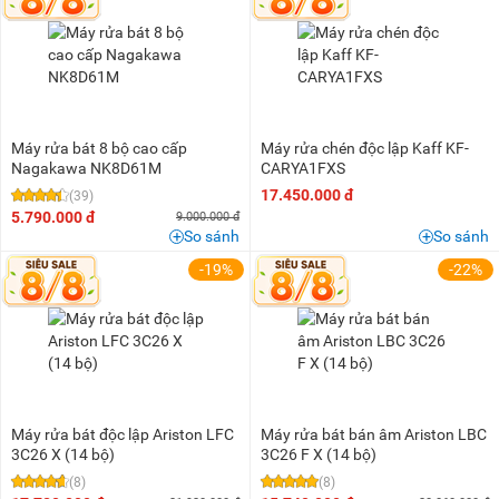
5 triệu - 8 triệu
(24)
8 triệu - 10 triệu
(17)
10 triệu - 15 triệu
(108)
15 triệu - 20 triệu
(109)
20 triệu - 25 triệu
(50)
Máy rửa bát 8 bộ cao cấp
Máy rửa chén độc lập Kaff KF-
25 triệu - 30 triệu
(12)
Nagakawa NK8D61M
CARYA1FXS
17.450.000 đ
(39)
30 triệu - 40 triệu
(12)
5.790.000 đ
9.000.000 đ
40 triệu - 50 triệu
(9)
So sánh
So sánh
50 triệu - 100 triệu
(5)
-19%
-22%
Trên 200 triệu
(1)
Máy rửa bát độc lập Ariston LFC
Máy rửa bát bán âm Ariston LBC
3C26 X (14 bộ)
3C26 F X (14 bộ)
(8)
(8)