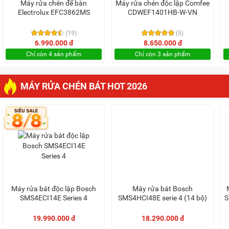
Máy rửa chén để bàn
Máy rửa chén độc lập Comfee
Electrolux EFC3862MS
CDWEF1401HB-W-VN
(19)
(5)
6.990.000 đ
8.650.000 đ
Chỉ còn 4 sản phẩm
Chỉ còn 3 sản phẩm
MÁY RỬA CHÉN BÁT HOT 2026
Máy rửa bát độc lập Bosch
Máy rửa bát Bosch
SMS4ECI14E Series 4
SMS4HCI48E serie 4 (14 bộ)
S
19.990.000 đ
18.290.000 đ