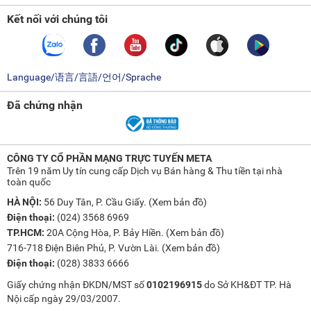
Kết nối với chúng tôi
Language/语言/言語/언어/Sprache
Đã chứng nhận
CÔNG TY CỔ PHẦN MẠNG TRỰC TUYẾN META
Trên 19 năm Uy tín cung cấp Dịch vụ Bán hàng & Thu tiền tại nhà
toàn quốc
HÀ NỘI:
56 Duy Tân, P. Cầu Giấy. (
Xem bản đồ
)
Điện thoại:
(024) 3568 6969
TP.HCM:
20A Cộng Hòa, P. Bảy Hiền. (
Xem bản đồ
)
716-718 Điện Biên Phủ, P. Vườn Lài. (
Xem bản đồ
)
Điện thoại:
(028) 3833 6666
Giấy chứng nhận ĐKDN/MST số
0102196915
do Sở KH&ĐT TP. Hà
Nội cấp ngày 29/03/2007.