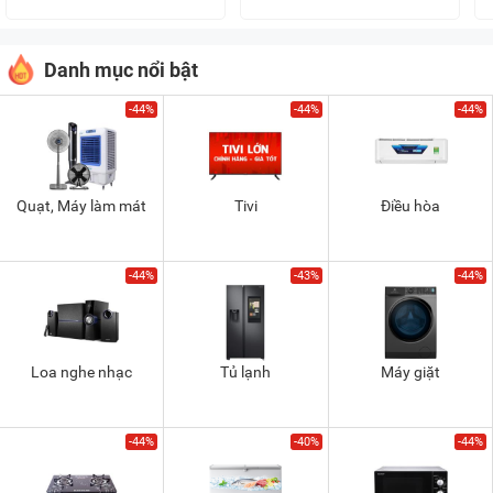
Danh mục nổi bật
-44%
-44%
-44%
Quạt, Máy làm mát
Tivi
Điều hòa
-44%
-43%
-44%
Loa nghe nhạc
Tủ lạnh
Máy giặt
-44%
-40%
-44%