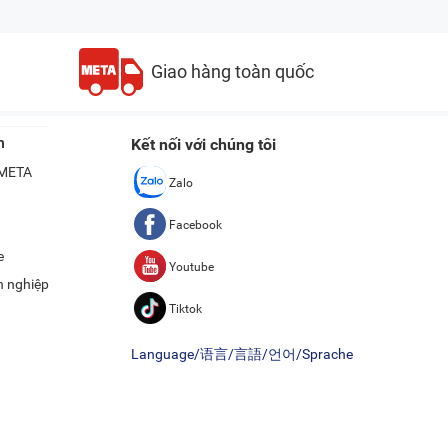
Giao hàng toàn quốc
n
Kết nối với chúng tôi
ề META
Zalo
Facebook
e
Youtube
h nghiệp
Tiktok
Language/语言/言語/언어/Sprache