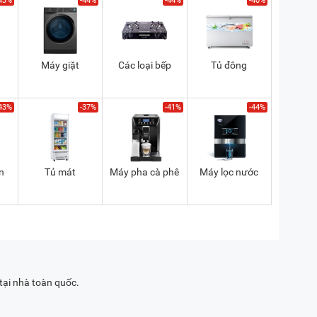
43%
-44%
-44%
-40%
Máy giặt
Các loại bếp
Tủ đông
43%
-37%
-41%
-44%
n
Tủ mát
Máy pha cà phê
Máy lọc nước
tại nhà toàn quốc.