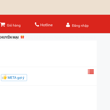
Hotline
Giỏ hàng
Đăng nhập
KHUYẾN MẠI
Mua máy giặt, máy sấy LG - Trả góp 0%
META gợi ý