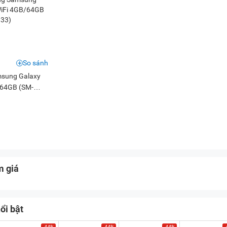
So sánh
msung Galaxy
/64GB (SM-
m giá
ổi bật