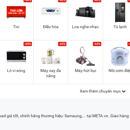
-44%
-44%
-44%
-
Tivi
Điều hòa
Loa nghe nhạc
Tủ lạnh
-44%
-44%
-44%
-
Lò vi sóng
Máy xay đa
Máy hút bụi
Nồi cơm điệ
năng
Xem thêm chuyên mục
ad giá tốt, chính hãng thương hiệu: Samsung,... tại META.vn. Giao hàng 