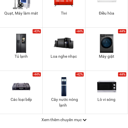
Quạt, Máy làm mát
Tivi
Điều hòa
-43%
-44%
-44%
Tủ lạnh
Loa nghe nhạc
Máy giặt
-44%
-42%
-44%
Các loại bếp
Cây nước nóng
Lò vi sóng
lạnh
Xem thêm chuyên mục