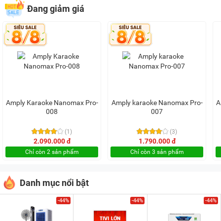
Đang giảm giá
Amply Karaoke Nanomax Pro-
Amply karaoke Nanomax Pro-
A
008
007
(1)
(3)
2.090.000 đ
1.790.000 đ
Chỉ còn 2 sản phẩm
Chỉ còn 3 sản phẩm
Danh mục nổi bật
-44%
-44%
-44%