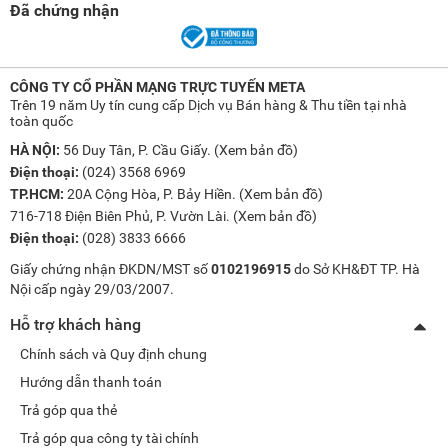
Đã chứng nhận
CÔNG TY CỔ PHẦN MẠNG TRỰC TUYẾN META
Trên 19 năm Uy tín cung cấp Dịch vụ Bán hàng & Thu tiền tại nhà
toàn quốc
HÀ NỘI:
56 Duy Tân, P. Cầu Giấy. (
Xem bản đồ
)
Điện thoại:
(024) 3568 6969
TP.HCM:
20A Cộng Hòa, P. Bảy Hiền. (
Xem bản đồ
)
716-718 Điện Biên Phủ, P. Vườn Lài. (
Xem bản đồ
)
Điện thoại:
(028) 3833 6666
Giấy chứng nhận ĐKDN/MST số
0102196915
do Sở KH&ĐT TP. Hà
Nội cấp ngày 29/03/2007.
Hỗ trợ khách hàng
Chính sách và Quy định chung
Hướng dẫn thanh toán
Trả góp qua thẻ
Trả góp qua công ty tài chính