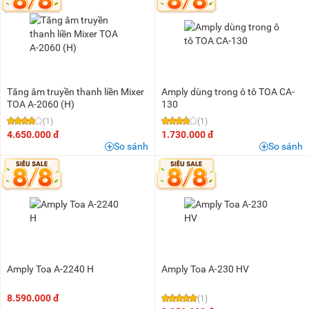
1,5 triệu - 2 triệu
(6)
2 triệu - 3 triệu
(9)
3 triệu - 5 triệu
(17)
5 triệu - 8 triệu
(11)
8 triệu - 10 triệu
(10)
Tăng âm truyền thanh liền Mixer
Amply dùng trong ô tô TOA CA-
10 triệu - 15 triệu
(14)
TOA A-2060 (H)
130
(1)
(1)
15 triệu - 20 triệu
(6)
4.650.000 đ
1.730.000 đ
20 triệu - 25 triệu
(3)
So sánh
So sánh
25 triệu - 30 triệu
(1)
40 triệu - 50 triệu
(1)
50 triệu - 100 triệu
(2)
Amply Toa A-2240 H
Amply Toa A-230 HV
8.590.000 đ
(1)