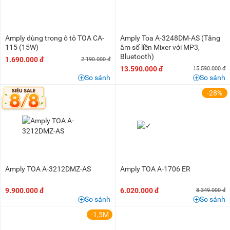
Amply dùng trong ô tô TOA CA-
Amply Toa A-3248DM-AS (Tăng
115 (15W)
âm số liền Mixer với MP3,
Bluetooth)
1.690.000 đ
2.190.000 đ
13.590.000 đ
15.590.000 đ
So sánh
So sánh
-28%
Amply TOA A-3212DMZ-AS
Amply TOA A-1706 ER
9.900.000 đ
6.020.000 đ
8.349.000 đ
So sánh
So sánh
-1,5M