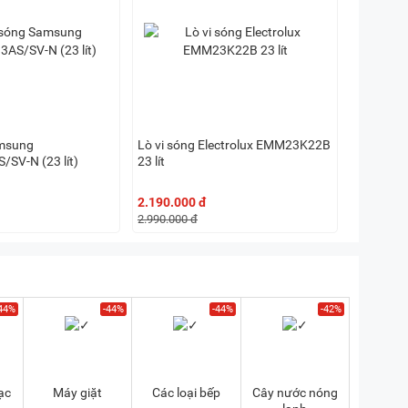
amsung
Lò vi sóng Electrolux EMM23K22B
SV-N (23 lít)
23 lít
2.190.000 đ
2.990.000 đ
44%
-44%
-44%
-42%
ạc
Máy giặt
Các loại bếp
Cây nước nóng