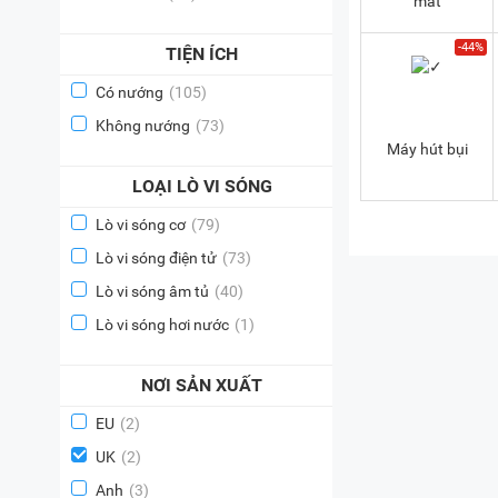
mát
-44%
TIỆN ÍCH
Có nướng
(105)
Không nướng
(73)
Máy hút bụi
LOẠI LÒ VI SÓNG
Lò vi sóng cơ
(79)
Lò vi sóng điện tử
(73)
Lò vi sóng âm tủ
(40)
Lò vi sóng hơi nước
(1)
NƠI SẢN XUẤT
EU
(2)
UK
(2)
Anh
(3)