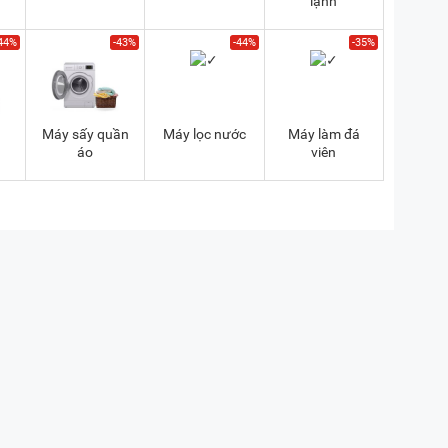
lạnh
44%
-43%
-44%
-35%
a
Máy sấy quần
Máy lọc nước
Máy làm đá
áo
viên