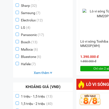
Sharp
(32)
Samsung
(7)
Electrolux
(12)
LG
(4)
Panasonic
(17)
Lò vi sóng Toshib
Bosch
(13)
MM20P(WH)
Malloca
(6)
Bluestone
(6)
1.390.000 đ
1.850.000 đ
Hafele
(7)
Chỉ còn 2 
Xem thêm
LÒ VI SÓNG
KHOẢNG GIÁ (VNĐ)
1 triệu - 1,5 triệu
(13)
1,5 triệu - 2 triệu
(40)