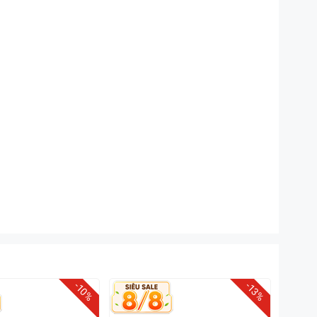
-10%
-13%