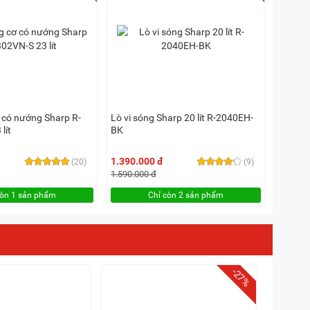
ơ có nướng Sharp R-
Lò vi sóng Sharp 20 lít R-2040EH-
lít
BK
1.390.000 đ
(20)
(9)
1.590.000 đ
còn 1 sản phẩm
Chỉ còn 2 sản phẩm
-27%