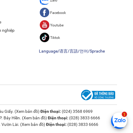
Zalo
Facebook
e
Youtube
h nghiệp
Tiktok
Language/语言/言語/언어/Sprache
u Giấy. (
Xem bản đồ
)
Điện thoại:
(024) 3568 6969
. Bảy Hiền. (
Xem bản đồ
)
Điện thoại:
(028) 3833 6666
 Vườn Lài. (
Xem bản đồ
)
Điện thoại:
(028) 3833 6666