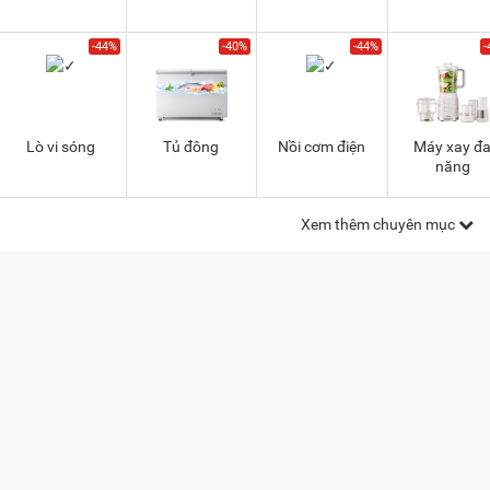
-44%
-40%
-44%
-
Lò vi sóng
Tủ đông
Nồi cơm điện
Máy xay đ
năng
Xem thêm chuyên mục