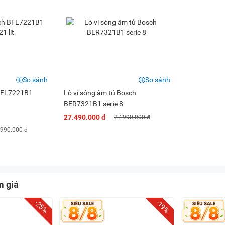
So sánh
So sánh
 BFL7221B1
Lò vi sóng âm tủ Bosch
BER7321B1 serie 8
27.490.000 đ
27.990.000 đ
.990.000 đ
m giá
-25%
-19%