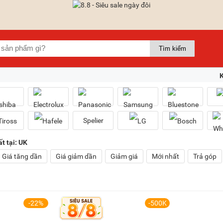
Spelier
t tại: UK
Giá tăng dần
Giá giảm dần
Giảm giá
Mới nhất
Trả góp
-22%
-500K