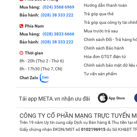
Hướng dẫn thanh toán
Mua hàng:
(024) 3568 6969
Trả góp qua thẻ
Bảo hành:
(028) 38 333 222
Trả góp qua công ty tài chín
Phía Nam
Mua trước trả sau
Mua hàng:
(028) 3833 6666
Chính sách Đổi - Trả hàng h
Bảo hành:
(028) 38 333 222
Chính sách Bảo hành
Thời gian
Hóa đơn GTGT điện tử
8h - 20h (Thứ 2 - Thứ 6)
Chính sách bảo mật dữ liệu
8h - 17h30 (Thứ 7, CN)
Tư vấn sản phẩm
Chat Zalo
Tải app META.vn nhận ưu đãi
App Store
CÔNG TY CỔ PHẦN MẠNG TRỰC TUYẾN M
Trên 19 năm Uy tín cung cấp Dịch vụ Bán hàng & Thu tiền tại 
Giấy chứng nhận ĐKDN/MST số
0102196915
do Sở KH&ĐT TP