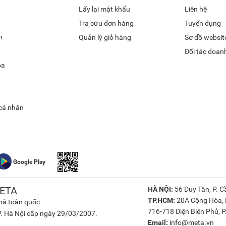
Lấy lại mật khẩu
Liên hệ
Tra cứu đơn hàng
Tuyển dụng
h
Quản lý giỏ hàng
Sơ đồ websit
Đối tác doan
óa
 cá nhân
Google Play
ETA
HÀ NỘI:
56 Duy Tân, P. Cầ
TP.HCM:
20A Cộng Hòa, P
nhà toàn quốc
716-718 Điện Biên Phủ, P.
. Hà Nội cấp ngày 29/03/2007.
Email:
info@meta.vn