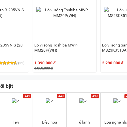
R-205VN-S (20
Lò vi sóng Toshiba MWP-
Lò vi sóng S
MM20P(WH)
MS23K3513AS/
1.390.000 đ
2.290.000 đ
(32)
1.850.000 đ
ổi bật
-44%
-44%
-43%
-
Tivi
Điều hòa
Tủ lạnh
Loa nghe nh