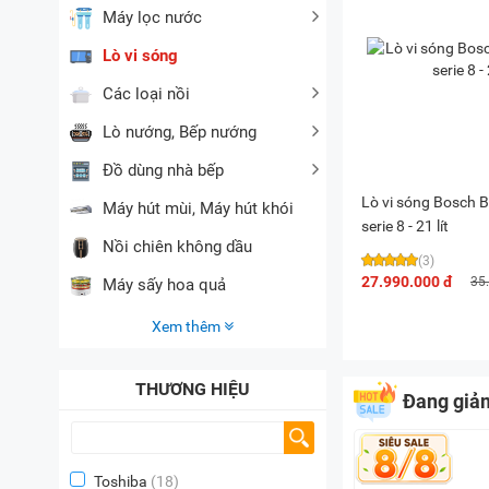
Máy lọc nước
Lò vi sóng
Các loại nồi
Lò nướng, Bếp nướng
Đồ dùng nhà bếp
Lò vi sóng Bosch
Máy hút mùi, Máy hút khói
serie 8 - 21 lít
Nồi chiên không dầu
(3)
27.990.000 đ
35
Máy sấy hoa quả
Xem thêm
THƯƠNG HIỆU
Đang giả
Toshiba
(18)